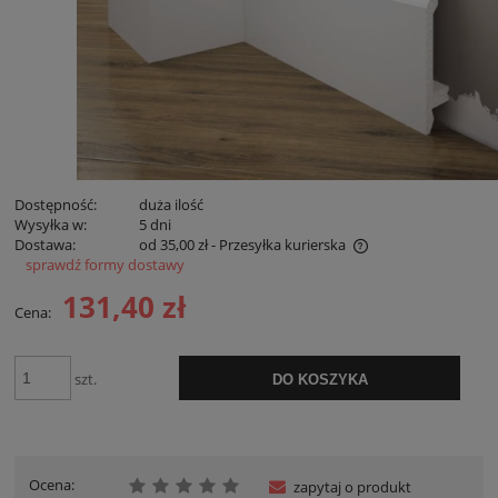
Dostępność:
duża ilość
Wysyłka w:
5 dni
Dostawa:
od 35,00 zł
- Przesyłka kurierska
sprawdź formy dostawy
Cena nie zawiera ewentualnych kosztów płatności
131,40 zł
Cena:
szt.
DO KOSZYKA
Ocena:
zapytaj o produkt