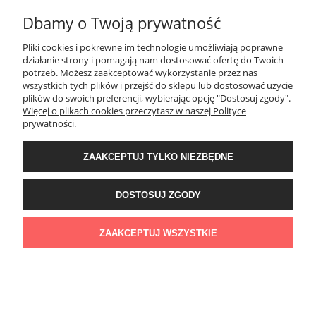
Dbamy o Twoją prywatność
Pliki cookies i pokrewne im technologie umożliwiają poprawne
działanie strony i pomagają nam dostosować ofertę do Twoich
potrzeb. Możesz zaakceptować wykorzystanie przez nas
wszystkich tych plików i przejść do sklepu lub dostosować użycie
plików do swoich preferencji, wybierając opcję "Dostosuj zgody".
Więcej o plikach cookies przeczytasz w naszej Polityce
Creativa LPC-24F Listwa przypodłogowa
prywatności.
439,48 zł
ZAAKCEPTUJ TYLKO NIEZBĘDNE
DO KOSZYKA
DOSTOSUJ ZGODY
ZAAKCEPTUJ WSZYSTKIE
Creativa LPC-24M Listwa przypodłogowa
161,50 zł