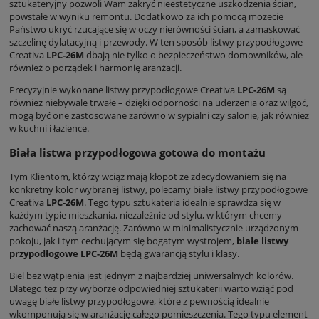
sztukateryjny pozwoli Wam zakryć nieestetyczne uszkodzenia ścian,
powstałe w wyniku remontu. Dodatkowo za ich pomocą możecie
Państwo ukryć rzucające się w oczy nierówności ścian, a zamaskować
szczelinę dylatacyjną i przewody. W ten sposób listwy przypodłogowe
Creativa
LPC-26M
dbają nie tylko o bezpieczeństwo domowników, ale
również o porządek i harmonię aranżacji.
Precyzyjnie wykonane listwy przypodłogowe Creativa
LPC-26M
są
również niebywale trwałe – dzięki odporności na uderzenia oraz wilgoć,
mogą być one zastosowane zarówno w sypialni czy salonie, jak również
w kuchni i łazience.
Biała listwa przypodłogowa gotowa do montażu
Tym Klientom, którzy wciąż mają kłopot ze zdecydowaniem się na
konkretny kolor wybranej listwy, polecamy białe listwy przypodłogowe
Creativa
LPC-26M
. Tego typu sztukateria idealnie sprawdza się w
każdym typie mieszkania, niezależnie od stylu, w którym chcemy
zachować naszą aranżację. Zarówno w minimalistycznie urządzonym
pokoju, jak i tym cechującym się bogatym wystrojem,
białe listwy
przypodłogowe LPC-26M
będą gwarancją stylu i klasy.
Biel bez wątpienia jest jednym z najbardziej uniwersalnych kolorów.
Dlatego też przy wyborze odpowiedniej sztukaterii warto wziąć pod
uwagę białe listwy przypodłogowe, które z pewnością idealnie
wkomponują się w aranżację całego pomieszczenia. Tego typu element