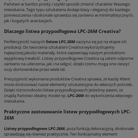
Państwo w bardzo prosty i szybki sposób zmienić charakter Waszego
mieszkania. Tego typu sztukateria dodaje klasy i elegancji do każdego
pomieszczenia i doskonale sprawdza się zarówno w minimalistycznych,
jak i bogatych aranżacjach.
Dlaczego listwa przypodłogowa LPC-26M Creativa?
Perfekcyjność naszych
listew LPC-26M
zaczyna się już na etapie ich
produkcji. Do tworzenia sztukaterii Creativa wykorzystujemy
najwyższej jakości materiały, które zapewniają naszym produktom
wyjątkową trwałość. Listwy przypodłogowe Creativa są zatem odporne
zarówno na uderzenia, jak i na wilgoć, dzięki czemu mogą one cieszyć
oczy domowników przez wiele lat.
Precyzyjność wykonania produktów Creativa sprawia, że każdy Klient
może dostosować nasze elementy sztukateryjne do własnych potrzeb.
Dzięki różnorodności listew przypodłogowych jesteśmy pewni, że
znajdą Państwo idealny model np.
LPC-26M
do wykończenia własnego
mieszkania.
Praktyczne zastosowanie listew przypodłogowych LPC-
26M
Listwy przypodłogowe LPC-26M
, poza funkcją dekoracyjną, doskonale
sprawdzają się również praktycznie. Ten funkcjonalny element