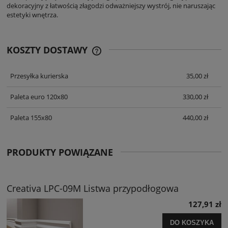
dekoracyjny z łatwością złagodzi odważniejszy wystrój, nie naruszając
estetyki wnętrza.
KOSZTY DOSTAWY
CENA NIE ZAWIERA EWENTUALNYCH
KOSZTÓW PŁATNOŚCI
Przesyłka kurierska
35,00 zł
Paleta euro 120x80
330,00 zł
Paleta 155x80
440,00 zł
PRODUKTY POWIĄZANE
Creativa LPC-09M Listwa przypodłogowa
127,91 zł
DO KOSZYKA