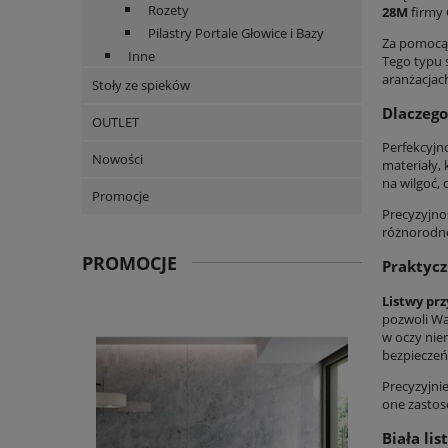
Rozety
28M
firmy 
Pilastry Portale Głowice i Bazy
Za pomoc
Inne
Tego typu 
aranżacjac
Stoły ze spieków
Dlaczego
OUTLET
Perfekcyjn
Nowości
materiały,
na wilgoć,
Promocje
Precyzyjno
różnorodno
PROMOCJE
Praktycz
Listwy pr
pozwoli Wa
w oczy nie
bezpieczeń
Precyzyjni
one zastoso
Biała li