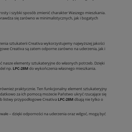
osty i szybki sposób zmienić charakter Waszego mieszkania.
sprawdza się zarówno w minimalistycznych, jak i bogatych
rzenia sztukaterii Creativa wykorzystujemy najwyższej jakości
owe Creativa są zatem odporne zarówno na uderzenia, jak i
 nasze elementy sztukateryjne do własnych potrzeb. Dzięki
del np.
LPC-28M
do wykończenia własnego mieszkania.
 również praktycznie. Ten funkcjonalny element sztukateryjny
datkowo za ich pomocą możecie Państwo ukryć rzucające się
ób listwy przypodłogowe Creativa
LPC-28M
dbają nie tylko o
wałe – dzięki odporności na uderzenia oraz wilgoć, mogą być