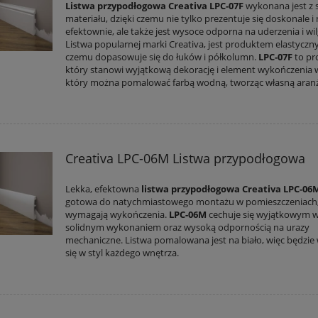
Listwa przypodłogowa Creativa LPC-07F
wykonana jest z 
materiału, dzięki czemu nie tylko prezentuje się doskonale i
efektownie, ale także jest wysoce odporna na uderzenia i wil
Listwa popularnej marki Creativa, jest produktem elastyczn
czemu dopasowuje się do łuków i półkolumn.
LPC-07F
to pr
który stanowi wyjątkową dekorację i element wykończenia 
który można pomalować farbą wodną, tworząc własną aranż
Creativa LPC-06M Listwa przypodłogowa
Lekka, efektowna
listwa przypodłogowa Creativa LPC-06
gotowa do natychmiastowego montażu w pomieszczeniach,
wymagają wykończenia.
LPC-06M
cechuje się wyjątkowym 
solidnym wykonaniem oraz wysoką odpornością na urazy
mechaniczne. Listwa pomalowana jest na biało, więc będzie
się w styl każdego wnętrza.