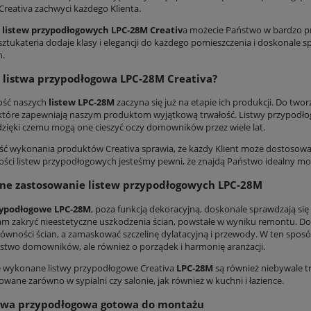
Creativa zachwyci każdego Klienta.
ą
listew przypodłogowych LPC-28M Creativ
a możecie Państwo w bardzo pr
sztukateria dodaje klasy i elegancji do każdego pomieszczenia i doskonale 
h.
 listwa przypodłogowa LPC-28M Creativa?
ość naszych
listew LPC-28M
zaczyna się już na etapie ich produkcji. Do two
 które zapewniają naszym produktom wyjątkową trwałość. Listwy przypodłog
 dzięki czemu mogą one cieszyć oczy domowników przez wiele lat.
ść wykonania produktów Creativa sprawia, że każdy Klient może dostosować
ści listew przypodłogowych jesteśmy pewni, że znajdą Państwo idealny mo
ne zastosowanie listew przypodłogowych LPC-28M
zypodłogowe LPC-28M
, poza funkcją dekoracyjną, doskonale sprawdzają się
m zakryć nieestetyczne uszkodzenia ścian, powstałe w wyniku remontu. Do
równości ścian, a zamaskować szczelinę dylatacyjną i przewody. W ten spos
stwo domowników, ale również o porządek i harmonię aranżacji.
e wykonane listwy przypodłogowe Creativa
LPC-28M
są również niebywale tr
wane zarówno w sypialni czy salonie, jak również w kuchni i łazience.
stwa przypodłogowa gotowa do montażu