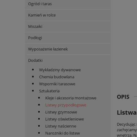
Ogród i taras
Kamień w rolce
Mozaiki
Podłogi
Wyposażenie łazienek
Dodatki
Wykładziny dywanowe
Chemia budowlana
Wsporniki tarasowe
Sztukateria
OPIS
Kleje i akcesoria montażowe
Listwy przypodłogowe
Listwa
Listwy gzymsowe
Listwy oświetleniowe
Decydując 
Listwy naścienne
zachęcamy 
Narożniki do listew
wnętrza. N