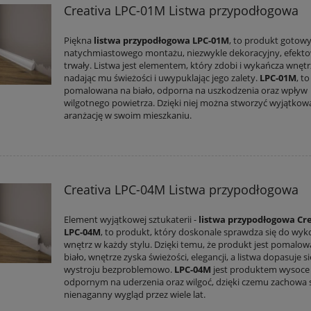
Creativa LPC-01M Listwa przypodłogowa
Piękna
listwa przypodłogowa LPC-01M
, to produkt gotow
natychmiastowego montażu, niezwykle dekoracyjny, efekto
trwały. Listwa jest elementem, który zdobi i wykańcza wnętr
nadając mu świeżości i uwypuklając jego zalety.
LPC-01M
, to
pomalowana na biało, odporna na uszkodzenia oraz wpływ
wilgotnego powietrza. Dzięki niej można stworzyć wyjątkow
aranżację w swoim mieszkaniu.
Creativa LPC-04M Listwa przypodłogowa
Element wyjątkowej sztukaterii -
listwa przypodłogowa Cr
LPC-04M
, to produkt, który doskonale sprawdza się do wy
wnętrz w każdy stylu. Dzięki temu, że produkt jest pomalo
biało, wnętrze zyska świeżości, elegancji, a listwa dopasuje s
wystroju bezproblemowo.
LPC-04M
jest produktem wysoce
odpornym na uderzenia oraz wilgoć, dzięki czemu zachowa 
nienaganny wygląd przez wiele lat.