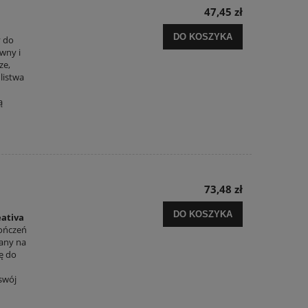
47,45 zł
DO KOSZYKA
y do
wny i
ze,
 listwa
ą
73,48 zł
DO KOSZYKA
eativa
kończeń
wany na
ię do
swój