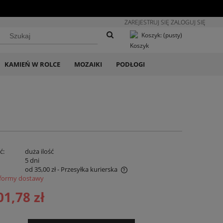
ZAREJESTRUJ SIĘ
ZALOGUJ SIĘ
Koszyk:
(pusty)
KAMIEŃ W ROLCE
MOZAIKI
PODŁOGI
ć:
duża ilość
:
5 dni
od 35,00 zł
- Przesyłka kurierska
formy dostawy
na nie zawiera ewentualnych kosztów
01,78 zł
atności