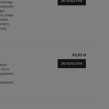
DO KOSZYKA
solidnego
 niezwykle
goć.
ym, dzięki
odukt,
wnętrz,
ację.
92,83 zł
DO KOSZYKA
M
jest
 które
wyglądem,
 wpisywać