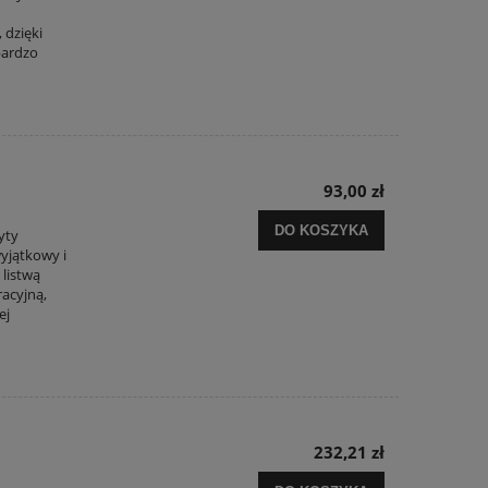
 dzięki
bardzo
93,00 zł
DO KOSZYKA
yty
yjątkowy i
 listwą
acyjną,
ej
232,21 zł