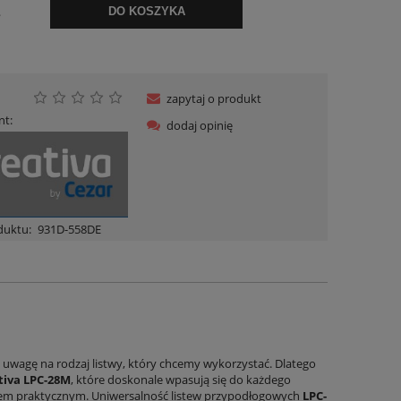
.
DO KOSZYKA
zapytaj o produkt
nt:
dodaj opinię
duktu:
931D-558DE
ą uwagę na rodzaj listwy, który chcemy wykorzystać. Dlatego
tiva LPC-28M
, które doskonale wpasują się do każdego
ędem praktycznym. Uniwersalność listew przypodłogowych
LPC-