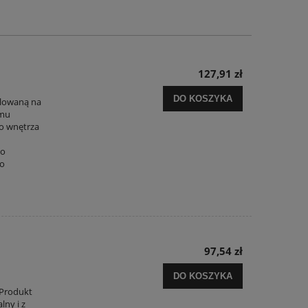
127,91 zł
DO KOSZYKA
alowaną na
emu
o wnętrza
go
go
97,54 zł
DO KOSZYKA
t
 Produkt
lny i z