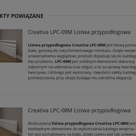
KTY POWIĄZANE
Creativa LPC-09M Listwa przypodłogowa
Listwa przypodłogowa Creativa LPC-09M
jest listwą pom
biało, gotową do natychmiastowego montażu. Dzięki swoj
uniwersalnemu wyglądowi, produkt dopasuje się do każdeg
bez problemu.
LPC-09M
jest solidnym elementem dekoracji
odpornym na uderzenia oraz wilgoć, a to za sprawą twarde
tworzywa, z którego jest wykonany. Uwydatni zalety każde
pomieszczenia, przy okazji dodając mu odrobinę elegancji.
Creativa LPC-08M Listwa przypodłogowa
Ekskluzywna
listwa przypodłogowa Creativa LPC-08M
jes
niezbędnym elementem do wykończenia każdego wnętrza.
ten jest pomalowany na biało, dzięki czemu jest tak uniwersa