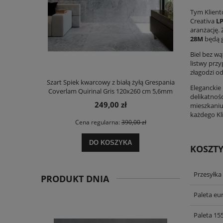
Tym Klient
Creativa
L
aranżację.
28M
będą g
Biel bez w
listwy prz
złagodzi od
Szart Spiek kwarcowy z białą żyłą Grespania
KOMPLET 23,0
Eleganckie
Coverlam Quirinal Gris 120x260 cm 5,6mm
Beige Mat 12
delikatnoś
249,00 zł
mieszkaniu 
każdego Kl
Cena regularna:
390,00 zł
Ce
DO KOSZYKA
KOSZT
Przesyłka
PRODUKT DNIA
Paleta eu
Paleta 15