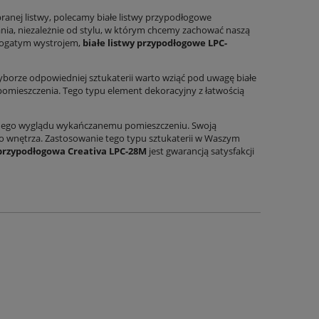
anej listwy, polecamy białe listwy przypodłogowe
ania, niezależnie od stylu, w którym chcemy zachować naszą
 bogatym wystrojem,
białe listwy przypodłogowe LPC-
wyborze odpowiedniej sztukaterii warto wziąć pod uwagę białe
pomieszczenia. Tego typu element dekoracyjny z łatwością
30x60
Spiek kwarcowy imitujący rdzę Lava Corten
Płytki trawertyn Classi
dnego wyglądu wykańczanemu pomieszczeniu. Swoją
100×100 cm 3,5 mm – rustykalna płyta
61x61
o wnętrza. Zastosowanie tego typu sztukaterii w Waszym
wielkoformatowa
199,00 zł
209,
 przypodłogowa Creativa LPC-28M
jest gwarancją satysfakcji
Cena regularna:
380,00 zł
Cena regula
DO KOSZYKA