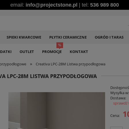
email:
info@projectstone.pl
| tel:
536 989 800
SPIEKI KWARCOWE
PŁYTKI CERAMICZNE
OGRÓD I TARAS
DATKI
OUTLET
PROMOCJE
KONTAKT
»
 przypodłogowe
Creativa LPC-28M Listwa przypodłogowa
VA LPC-28M LISTWA PRZYPODŁOGOWA
Dostępnoś
Wysyłka w
Dostawa:
sprawdź 
Ce
1
Cena:
pł