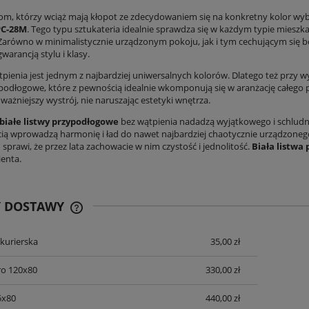
om, którzy wciąż mają kłopot ze zdecydowaniem się na konkretny kolor wybr
PC-28M
. Tego typu sztukateria idealnie sprawdza się w każdym typie mieszk
 Zarówno w minimalistycznie urządzonym pokoju, jak i tym cechującym się
warancją stylu i klasy.
ątpienia jest jednym z najbardziej uniwersalnych kolorów. Dlatego też przy 
ypodłogowe, które z pewnością idealnie wkomponują się w aranżację całego 
ważniejszy wystrój, nie naruszając estetyki wnętrza.
4 M2 Płytki Bellacasa Alicante
Glazura biała śnieżna biel PREMIUM MAT 
białe listwy przypodłogowe
bez wątpienia nadadzą wyjątkowego i schlu
0×60 – Imitacja Marmuru Crema
cm
cią wprowadzą harmonię i ład do nawet najbardziej chaotycznie urządzoneg
Marfil
129,00 zł
42,90 zł
sprawi, że przez lata zachowacie w nim czystość i jednolitość.
Biała listwa
ienta.
na regularna:
299,00 zł
Cena regularna:
95,00 zł
DO KOSZYKA
DO KOSZYKA
Y DOSTAWY
 kurierska
35,00 zł
CENA NIE ZAWIERA EWENTUALNYCH
KOSZTÓW PŁATNOŚCI
ro 120x80
330,00 zł
5x80
440,00 zł