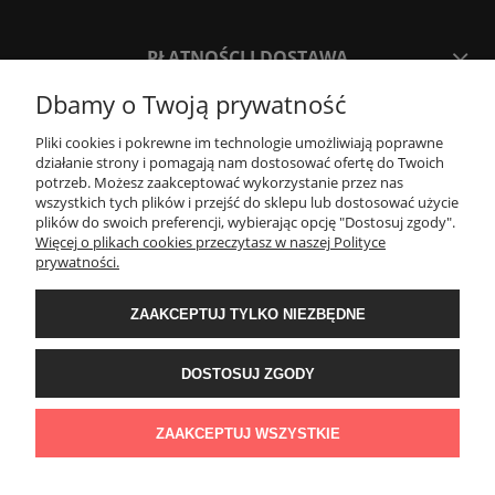
PŁATNOŚCI I DOSTAWA
Dbamy o Twoją prywatność
INFORMACJE
Pliki cookies i pokrewne im technologie umożliwiają poprawne
działanie strony i pomagają nam dostosować ofertę do Twoich
potrzeb. Możesz zaakceptować wykorzystanie przez nas
O NAS
wszystkich tych plików i przejść do sklepu lub dostosować użycie
plików do swoich preferencji, wybierając opcję "Dostosuj zgody".
Więcej o plikach cookies przeczytasz w naszej Polityce
Project Stone
prywatności.
ul. Jagiellońska 55
83-110 Tczew
ZAAKCEPTUJ TYLKO NIEZBĘDNE
e-mail:
info@projectstone.pl
tel.
536 989 800
Obserwuj nas na social media!
DOSTOSUJ ZGODY
© 2011 PROJECTSTONE
ZAAKCEPTUJ WSZYSTKIE