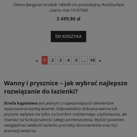
Oltens Bergytan brodzik 140x90 cm prostokątny RockSurface
czarny mat 15107300
3 499,90 zł
DO KOSZYKA
1
2
3
4
5
...
10
«
»
Wanny i prysznice – jak wybrać najlepsze
rozwiązanie do łazienki?
Strefa kąpielowa
jest jednym z najważniejszych elementów
wyposażenia każdej łazienki. Odpowiednio dobrana wanna lub
prysznic wpływa nie tylko na komfort codziennego użytkowania, ale
również na funkcjonalność całego pomieszczenia. Wybór powinien
uwzględniać wielkość łazienki, potrzeby domowników oraz styl
aranżacji wnętrza.