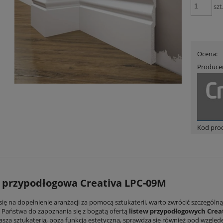
szt
Ocena:
Produce
Kod pro
 przypodłogowa Creativa LPC-09M
się na dopełnienie aranżacji za pomocą sztukaterii, warto zwrócić szczególn
Państwa do zapoznania się z bogatą ofertą
listew przypodłogowych Crea
asza sztukateria, poza funkcją estetyczną, sprawdza się również pod wzgl