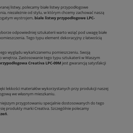
anej listwy, polecamy białe listwy przypodłogowe
ania, niezależnie od stylu, w którym chcemy zachować naszą
 bogatym wystrojem,
białe listwy przypodłogowe LPC-
wyborze odpowiedniej sztukaterii warto wziąć pod uwagę białe
pomieszczenia. Tego typu element dekoracyjny z łatwością
0 –
Spiek kwarcowy efekt marmuru Grespania
Spiek kwarcowy dr
dnego wyglądu wykańczanemu pomieszczeniu. Swoją
Coverlam Brunno Pulido 120×260 cm 5,6 mm
Coverlam Irati Robl
o wnętrza. Zastosowanie tego typu sztukaterii w Waszym
Book B – efekt bookmatch
599,00 zł
249,
 przypodłogowa Creativa LPC-09M
jest gwarancją satysfakcji
Cena regularna:
799,00 zł
Cena regula
DO KOSZYKA
DO KO
ki lekkości materiałów wykorzystanych przy produkcji naszej
dłogową we własnym mieszkaniu.
niejszym przygotowaniu specjalnie dostosowanych do tego
ą się produkty marki Creativa. Szczególnie polecamy
czeń
.