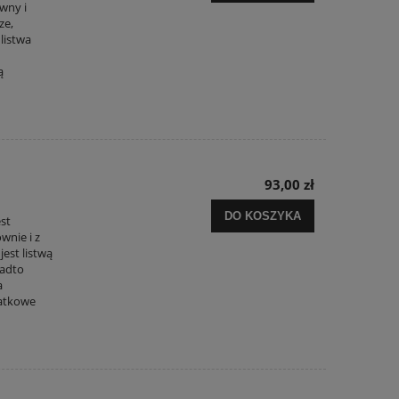
wny i
ze,
 listwa
ą
93,00 zł
DO KOSZYKA
est
wnie i z
jest listwą
nadto
a
datkowe