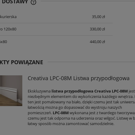
Y DOSTAWY
 kurierska
35,00 zł
CENA NIE ZAWIERA EWENTUALNYCH
KOSZTÓW PŁATNOŚCI
ro 120x80
330,00 zł
5x80
440,00 zł
KTY POWIĄZANE
Creativa LPC-08M Listwa przypodłogowa
Ekskluzywna
listwa przypodłogowa Creativa LPC-08M
jes
niezbędnym elementem do wykończenia każdego wnętrza.
ten jest pomalowany na biało, dzięki czemu jest tak uniwersa
łatwością można go dopasować do wystroju naszych
pomieszczeń.
LPC-08M
wykonana jest z twardego tworzywa,
czemu jest tak odporna na uderzenia oraz wilgoć. Listwę w 
łatwy sposób można zamontować samodzielnie.