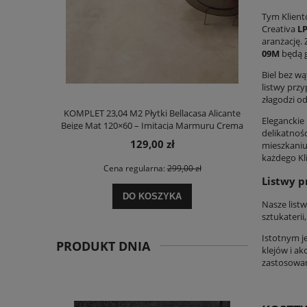
Tym Klient
Creativa
L
aranżację.
09M
będą g
Biel bez w
listwy prz
złagodzi od
KOMPLET 23,04 M2 Płytki Bellacasa Alicante
Płytki COT
Eleganckie
Beige Mat 120×60 – Imitacja Marmuru Crema
po
delikatnoś
Marfil
129,00 zł
mieszkaniu 
każdego Kl
Cena regularna:
299,00 zł
Ce
Listwy 
DO KOSZYKA
Nasze lis
sztukateri
Istotnym j
PRODUKT DNIA
klejów i ak
zastosowa