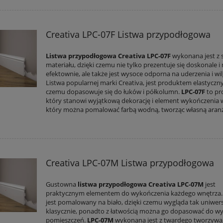
Creativa LPC-07F Listwa przypodłogowa
Listwa przypodłogowa Creativa LPC-07F
wykonana jest z 
materiału, dzięki czemu nie tylko prezentuje się doskonale i
efektownie, ale także jest wysoce odporna na uderzenia i wil
Listwa popularnej marki Creativa, jest produktem elastyczn
czemu dopasowuje się do łuków i półkolumn.
LPC-07F
to pr
który stanowi wyjątkową dekorację i element wykończenia 
który można pomalować farbą wodną, tworząc własną aranż
Creativa LPC-07M Listwa przypodłogowa
Gustowna
listwa przypodłogowa Creativa LPC-07M
jest
praktycznym elementem do wykończenia każdego wnętrza.
jest pomalowany na biało, dzięki czemu wygląda tak uniwers
klasycznie, ponadto z łatwością można go dopasować do wy
pomieszczeń.
LPC-07M
wykonana jest z twardego tworzywa,