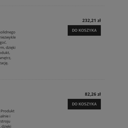
232,21 zł
DO KOSZYKA
solidnego
 niezwykle
goć.
ym, dzięki
odukt,
wnętrz,
ację.
82,26 zł
DO KOSZYKA
 Produkt
alnie i
stroju
 dzięki