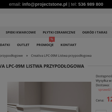
email:
info@projectstone.pl
| tel:
536 989 800
SPIEKI KWARCOWE
PŁYTKI CERAMICZNE
OGRÓD I TARAS
DATKI
OUTLET
PROMOCJE
KONTAKT
»
 przypodłogowe
Creativa LPC-09M Listwa przypodłogowa
VA LPC-09M LISTWA PRZYPODŁOGOWA
Dostępnoś
Wysyłka w
Dostawa:
sprawdź 
Ce
1
Cena:
pł