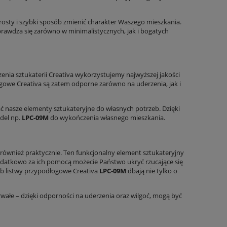
osty i szybki sposób zmienić charakter Waszego mieszkania.
sprawdza się zarówno w minimalistycznych, jak i bogatych
rzenia sztukaterii Creativa wykorzystujemy najwyższej jakości
owe Creativa są zatem odporne zarówno na uderzenia, jak i
 nasze elementy sztukateryjne do własnych potrzeb. Dzięki
del np.
LPC-09M
do wykończenia własnego mieszkania.
 również praktycznie. Ten funkcjonalny element sztukateryjny
datkowo za ich pomocą możecie Państwo ukryć rzucające się
ób listwy przypodłogowe Creativa
LPC-09M
dbają nie tylko o
wałe – dzięki odporności na uderzenia oraz wilgoć, mogą być