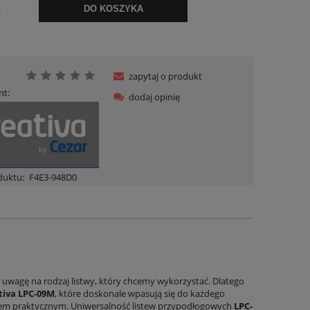
.
DO KOSZYKA
zapytaj o produkt
nt:
dodaj opinię
duktu:
F4E3-948D0
ą uwagę na rodzaj listwy, który chcemy wykorzystać. Dlatego
tiva LPC-09M
, które doskonale wpasują się do każdego
ędem praktycznym. Uniwersalność listew przypodłogowych
LPC-