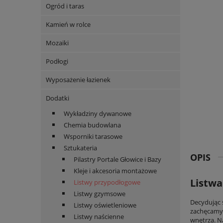
Ogród i taras
Kamień w rolce
Mozaiki
Podłogi
Wyposażenie łazienek
Dodatki
Wykładziny dywanowe
Chemia budowlana
Wsporniki tarasowe
Sztukateria
OPIS
Pilastry Portale Głowice i Bazy
Kleje i akcesoria montażowe
Listwa
Listwy przypodłogowe
Listwy gzymsowe
Decydując 
Listwy oświetleniowe
zachęcamy 
Listwy naścienne
wnętrza. N