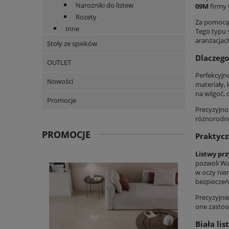
Narożniki do listew
09M
firmy 
Rozety
Za pomoc
Inne
Tego typu 
aranżacjac
Stoły ze spieków
Dlaczego
OUTLET
Perfekcyjn
Nowości
materiały,
na wilgoć,
Promocje
Precyzyjno
różnorodno
PROMOCJE
Praktycz
Listwy pr
pozwoli Wa
w oczy nie
bezpieczeń
Precyzyjni
one zastoso
Biała li