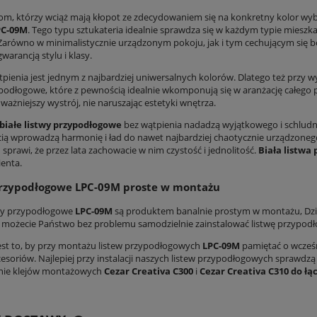
om, którzy wciąż mają kłopot ze zdecydowaniem się na konkretny kolor wybr
PC-09M
. Tego typu sztukateria idealnie sprawdza się w każdym typie mieszk
 Zarówno w minimalistycznie urządzonym pokoju, jak i tym cechującym się
warancją stylu i klasy.
ątpienia jest jednym z najbardziej uniwersalnych kolorów. Dlatego też przy 
ypodłogowe, które z pewnością idealnie wkomponują się w aranżację całego 
ważniejszy wystrój, nie naruszając estetyki wnętrza.
A BLUE wapień 30×60×1,2 cm –
Płytki Bellacasa Alicante Beige Mat 120×6
białe listwy przypodłogowe
bez wątpienia nadadzą wyjątkowego i schlu
wierzchnia naturalna
Imitacja Marmuru Crema Marfil
cią wprowadzą harmonię i ład do nawet najbardziej chaotycznie urządzoneg
129,00 zł
169,00 zł
sprawi, że przez lata zachowacie w nim czystość i jednolitość.
Biała listwa
ienta.
na regularna:
249,00 zł
Cena regularna:
299,00 zł
przypodłogowe LPC-09M proste w montażu
DO KOSZYKA
DO KOSZYKA
twy przypodłogowe
LPC-09M
są produktem banalnie prostym w montażu, Dzię
i, możecie Państwo bez problemu samodzielnie zainstalować listwę przypo
est to, by przy montażu listew przypodłogowych
LPC-09M
pamiętać o wcześ
cesoriów. Najlepiej przy instalacji naszych listew przypodłogowych sprawdz
nie klejów montażowych
Cezar Creativa C300
i
Cezar Creativa C310 do łą