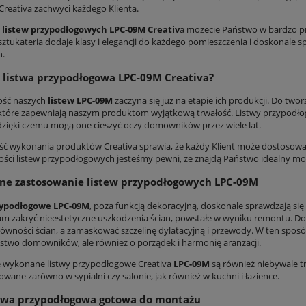
Creativa zachwyci każdego Klienta.
ą
listew przypodłogowych LPC-09M Creativ
a możecie Państwo w bardzo pr
sztukateria dodaje klasy i elegancji do każdego pomieszczenia i doskonale 
h.
 listwa przypodłogowa LPC-09M Creativa?
ość naszych
listew LPC-09M
zaczyna się już na etapie ich produkcji. Do two
 które zapewniają naszym produktom wyjątkową trwałość. Listwy przypodłog
 dzięki czemu mogą one cieszyć oczy domowników przez wiele lat.
ść wykonania produktów Creativa sprawia, że każdy Klient może dostosować
ści listew przypodłogowych jesteśmy pewni, że znajdą Państwo idealny mo
ne zastosowanie listew przypodłogowych LPC-09M
zypodłogowe LPC-09M
, poza funkcją dekoracyjną, doskonale sprawdzają się
m zakryć nieestetyczne uszkodzenia ścian, powstałe w wyniku remontu. Do
równości ścian, a zamaskować szczelinę dylatacyjną i przewody. W ten spos
stwo domowników, ale również o porządek i harmonię aranżacji.
e wykonane listwy przypodłogowe Creativa
LPC-09M
są również niebywale tr
wane zarówno w sypialni czy salonie, jak również w kuchni i łazience.
stwa przypodłogowa gotowa do montażu