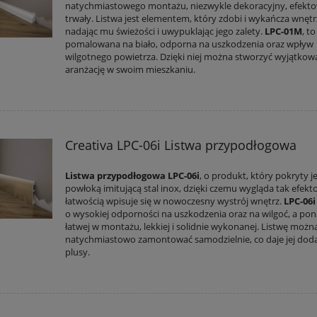
natychmiastowego montażu, niezwykle dekoracyjny, efekto
trwały. Listwa jest elementem, który zdobi i wykańcza wnętr
nadając mu świeżości i uwypuklając jego zalety.
LPC-01M
, to
pomalowana na biało, odporna na uszkodzenia oraz wpływ
wilgotnego powietrza. Dzięki niej można stworzyć wyjątkow
aranżację w swoim mieszkaniu.
Creativa LPC-06i Listwa przypodłogowa
Listwa przypodłogowa LPC-06i
, o produkt, który pokryty j
powłoką imitującą stal inox, dzięki czemu wygląda tak efekto
łatwością wpisuje się w nowoczesny wystrój wnętrz.
LPC-06i
o wysokiej odporności na uszkodzenia oraz na wilgoć, a po
łatwej w montażu, lekkiej i solidnie wykonanej. Listwę możn
natychmiastowo zamontować samodzielnie, co daje jej do
plusy.