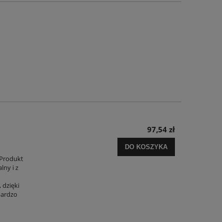
97,54 zł
DO KOSZYKA
t
 Produkt
lny i z
 dzięki
bardzo