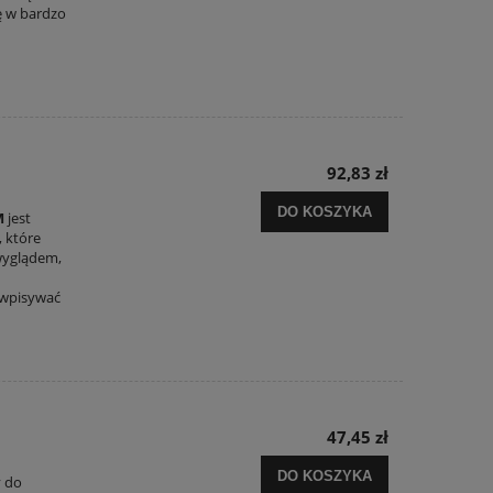
ę w bardzo
92,83 zł
DO KOSZYKA
M
jest
 które
wyglądem,
 wpisywać
47,45 zł
DO KOSZYKA
y do