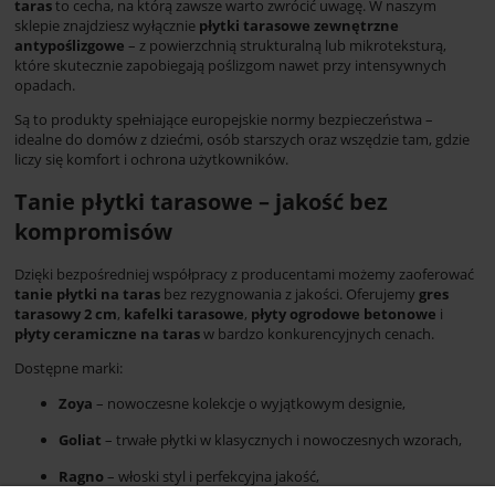
taras
to cecha, na którą zawsze warto zwrócić uwagę. W naszym
sklepie znajdziesz wyłącznie
płytki tarasowe zewnętrzne
antypoślizgowe
– z powierzchnią strukturalną lub mikroteksturą,
które skutecznie zapobiegają poślizgom nawet przy intensywnych
opadach.
Są to produkty spełniające europejskie normy bezpieczeństwa –
idealne do domów z dziećmi, osób starszych oraz wszędzie tam, gdzie
liczy się komfort i ochrona użytkowników.
Tanie płytki tarasowe – jakość bez
kompromisów
Dzięki bezpośredniej współpracy z producentami możemy zaoferować
tanie płytki na taras
bez rezygnowania z jakości. Oferujemy
gres
tarasowy 2 cm
,
kafelki tarasowe
,
płyty ogrodowe betonowe
i
płyty ceramiczne na taras
w bardzo konkurencyjnych cenach.
Dostępne marki:
Zoya
– nowoczesne kolekcje o wyjątkowym designie,
Goliat
– trwałe płytki w klasycznych i nowoczesnych wzorach,
Ragno
– włoski styl i perfekcyjna jakość,