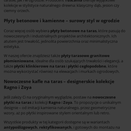
tarasie, jak i w ogrodzie. Producent
Tuscania
oferuje wyjątkowe
kolekcje w stylistyce naturalnego drewna: klasyczny dąb, jesion czy
ciemny orzech.
Płyty betonowe i kamienne – surowy styl w ogrodzie
Coraz więcej osób wybiera
płyty betonowe na taras
, które pasują do
nowoczesnych i industrialnych projektów architektonicznych. Ich
atutem jest trwałość, jednolita powierzchnia oraz minimalistyczna
estetyka.
W naszej ofercie znajdziesz także
płyty tarasowe granitowe
płomieniowane
, idealne dla osób szukających trwałości i elegancji, a
także
płytki klinkierowe na taras
i
płytki cegłopodobne
, które
można wykorzystać również na elewacjach i murkach ogrodowych.
Nowoczesne kafle na taras – designerskie kolekcje
Ragno i Zoya
Jeśli zależy Ci na oryginalnym wyglądzie, postaw na
nowoczesne
płytki na taras
z kolekcji
Ragno
i
Zoya
. To propozycje o unikalnym
designie – od imitacji kamienia naturalnego, przez geometryczne
wzory, aż po płytki inspirowane stylem orientalnym lub retro.
Wszystkie produkty w tej kategorii dostępne są w wariantach
antypoślizgowych
,
rektyfikowanych
, i gotowych do montażu na