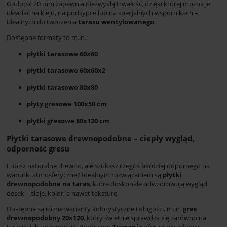
Grubość 20 mm zapewnia niezwykłą trwałość, dzięki której można je
układać na kleju, na podsypce lub na specjalnych wspornikach –
idealnych do tworzenia
tarasu wentylowanego
.
Dostępne formaty to m.in.:
płytki tarasowe 60x60
płytki tarasowe 60x60x2
płytki tarasowe 80x80
płyty gresowe 100x50 cm
płytki gresowe 80x120 cm
Płytki tarasowe drewnopodobne – ciepły wygląd,
odporność gresu
Lubisz naturalne drewno, ale szukasz czegoś bardziej odpornego na
warunki atmosferyczne? Idealnym rozwiązaniem są
płytki
drewnopodobne na taras
, które doskonale odwzorowują wygląd
desek – słoje, kolor, a nawet teksturę.
Dostępne są różne warianty kolorystyczne i długości, m.in.
gres
drewnopodobny 20x120
, który świetnie sprawdza się zarówno na