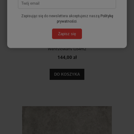
Zapisując się do newslettera akceptujesz naszą
Politykę
prywatności
.
Zapisz się
Gres 2cm na podstawkach Open Beige 80x80x2cm Taras
Wentylowany 0,64m2
144,00 zł
DO KOSZYKA