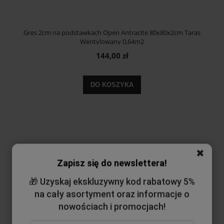
Gres 2cm na podstawkach Open Antracite 80x80x2cm Taras
Wentylowany 0,64m2
144,00 zł
DO KOSZYKA
✖
Zapisz się do newslettera!
🎁 Uzyskaj ekskluzywny kod rabatowy 5%
na cały asortyment oraz informacje o
nowościach i promocjach!