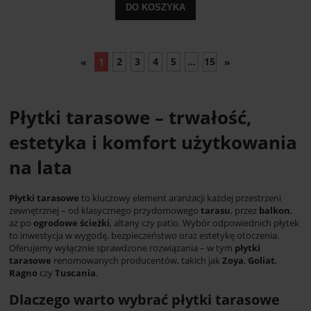
DO KOSZYKA
1
2
3
4
5
...
15
«
»
Płytki tarasowe – trwałość,
estetyka i komfort użytkowania
na lata
Płytki tarasowe
to kluczowy element aranżacji każdej przestrzeni
zewnętrznej – od klasycznego przydomowego
tarasu
, przez
balkon
,
aż po
ogrodowe ścieżki
, altany czy patio. Wybór odpowiednich płytek
to inwestycja w wygodę, bezpieczeństwo oraz estetykę otoczenia.
Oferujemy wyłącznie sprawdzone rozwiązania – w tym
płytki
tarasowe
renomowanych producentów, takich jak
Zoya
,
Goliat
,
Ragno
czy
Tuscania
.
Dlaczego warto wybrać płytki tarasowe