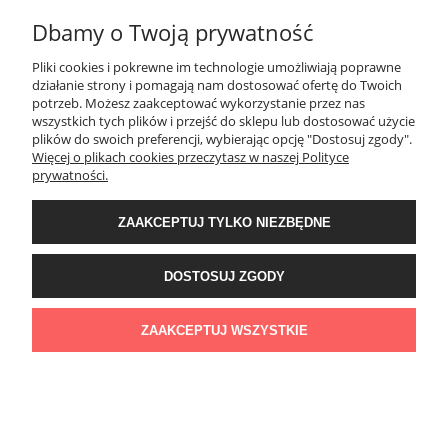
Tuscania
– wysokiej klasy gresy w stylu drewna, kamienia i
Dbamy o Twoją prywatność
betonu.
Pliki cookies i pokrewne im technologie umożliwiają poprawne
Podsumowanie – płytki tarasowe
działanie strony i pomagają nam dostosować ofertę do Twoich
dopasowane do Twoich potrzeb
potrzeb. Możesz zaakceptować wykorzystanie przez nas
wszystkich tych plików i przejść do sklepu lub dostosować użycie
plików do swoich preferencji, wybierając opcję "Dostosuj zgody".
Bez względu na to, czy urządzasz przydomowy
taras
, nowoczesny
Więcej o plikach cookies przeczytasz w naszej Polityce
balkon
, czy planujesz stworzenie ścieżki ogrodowej –
płytki tarasowe
prywatności.
zewnętrzne
z naszej oferty spełnią Twoje oczekiwania. Znajdziesz u
nas:
ZAAKCEPTUJ TYLKO NIEZBĘDNE
gres tarasowy 2 cm
,
płytki tarasowe 60x60
,
60x60x2
,
80x120
,
DOSTOSUJ ZGODY
drewnopodobne płytki tarasowe
,
płyty betonowe i gresowe
do zastosowań zewnętrznych,
ZAAKCEPTUJ WSZYSTKIE
płytki tarasowe antypoślizgowe
,
nowoczesne wzory i
duże formaty płytek
,
atrakcyjne ceny i sprawdzone marki.