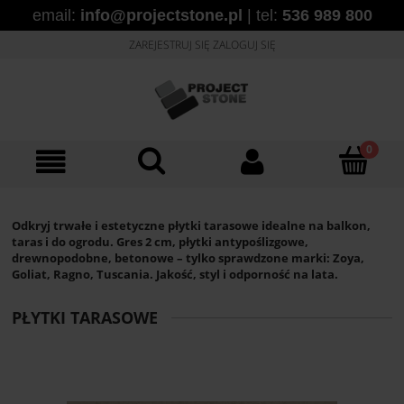
email:
info@projectstone.pl
| tel:
536 989 800
ZAREJESTRUJ SIĘ
ZALOGUJ SIĘ
Odkryj trwałe i estetyczne płytki tarasowe idealne na balkon,
taras i do ogrodu. Gres 2 cm, płytki antypoślizgowe,
drewnopodobne, betonowe – tylko sprawdzone marki: Zoya,
Goliat, Ragno, Tuscania. Jakość, styl i odporność na lata.
PŁYTKI TARASOWE