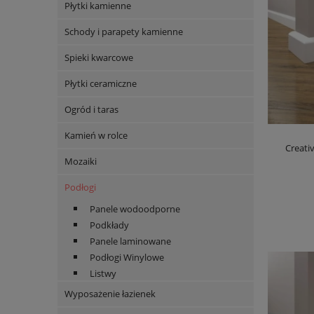
Płytki kamienne
Schody i parapety kamienne
Spieki kwarcowe
Płytki ceramiczne
Ogród i taras
Kamień w rolce
Creati
Mozaiki
Podłogi
Panele wodoodporne
Podkłady
Panele laminowane
Podłogi Winylowe
Listwy
Wyposażenie łazienek