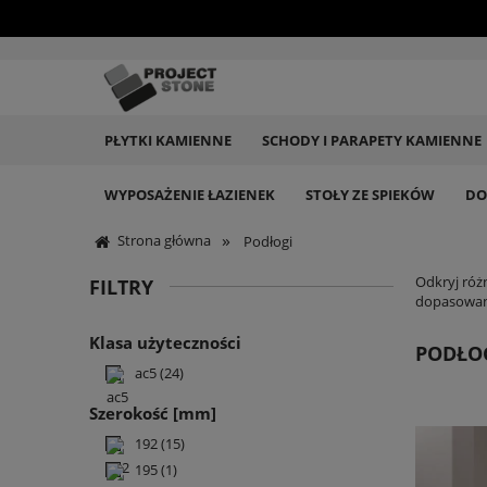
PŁYTKI KAMIENNE
SCHODY I PARAPETY KAMIENNE
WYPOSAŻENIE ŁAZIENEK
STOŁY ZE SPIEKÓW
DO
»
Strona główna
Podłogi
Odkryj róż
FILTRY
dopasowan
Klasa użyteczności
PODŁO
ac5
(24)
Szerokość [mm]
192
(15)
195
(1)