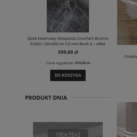
Spiek kwarcowy Grespania Coverlam Brunno
Spiek kwarc
Pulido 120×260 cm 5,6 mm Book A – efekt
5
bookmatch
599,00 zł
Creati
Cena regularna:
799,00 zł
Ce
DO KOSZYKA
PRODUKT DNIA