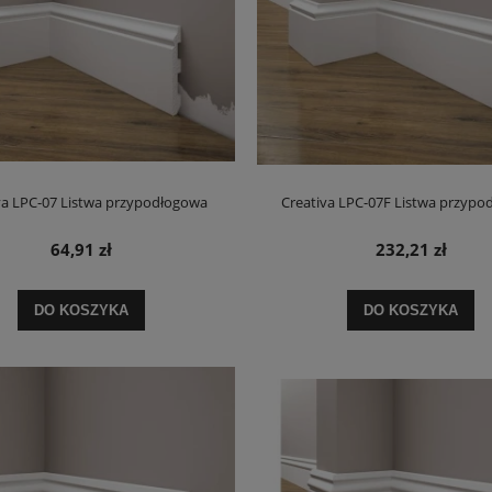
owy Saint Denis Verde 120x260
KOMPLET 86,1 M2 Glazura biała śnieżna b
,6mm poler coverlam
PREMIUM MAT 30x60 cm
449,00 zł
41,90 zł
va LPC-07 Listwa przypodłogowa
Creativa LPC-07F Listwa przypo
na regularna:
720,00 zł
Cena regularna:
99,00 zł
64,91 zł
232,21 zł
DO KOSZYKA
DO KOSZYKA
DO KOSZYKA
DO KOSZYKA