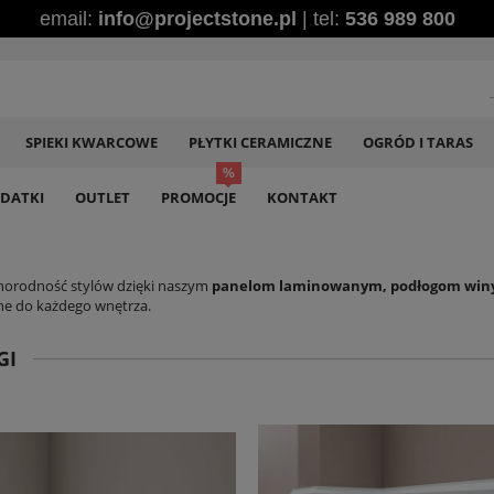
email:
info@projectstone.pl
| tel:
536 989 800
SPIEKI KWARCOWE
PŁYTKI CERAMICZNE
OGRÓD I TARAS
DATKI
OUTLET
PROMOCJE
KONTAKT
norodność stylów dzięki naszym
panelom laminowanym, podłogom win
e do każdego wnętrza.
GI