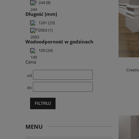
244
(8)
Długość [mm]
1261
(23)
2003
(1)
Wodoodporność w godzinach
100
(24)
Cena
Creati
od
do
FILTRUJ
MENU