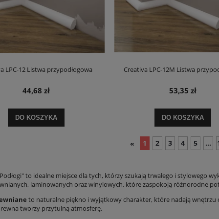
va LPC-12 Listwa przypodłogowa
Creativa LPC-12M Listwa przyp
44,68 zł
53,35 zł
DO KOSZYKA
DO KOSZYKA
1
2
3
4
5
...
«
"Podłogi" to idealne miejsce dla tych, którzy szukają trwałego i stylowego
wnianych, laminowanych oraz winylowych, które zaspokoją różnorodne potrz
rewniane
to naturalne piękno i wyjątkowy charakter, które nadają wnętrzu ci
drewna tworzy przytulną atmosferę.