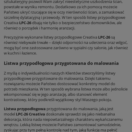
sztukateryjny pozwoli Wam zakryć nieestetyczne uszkodzenia ścian,
powstałe w wyniku remontu. Dodatkowo za ich pomocą możecie
Państwo ukryć rzucające się w oczy nierówności ścian, a zamaskować
szczelinę dylatacyjną i przewody. W ten sposób listwy przypodłogowe
Creativa
LPC-26
dbają nie tylko o bezpieczeństwo domowników, ale
również o porządek i harmonię aranżacji.
Precyzyjnie wykonane listwy przypodłogowe Creativa
LPC-26
są
również niebywale trwałe – dzięki odporności na uderzenia oraz wilgoć,
mogą być one zastosowane zarówno w sypialni czy salonie, jak również
w kuchni i łazience.
Listwa przypodłogowa przygotowana do malowania
Z myślą o indywidualności naszych Klientów stworzyliśmy listwy
przypodłogowe przygotowane do malowania. Dzięki takiemu
rozwiązaniu możecie Państwo dostosować konkretny model do
potrzeb mieszkania. W ten sposób wybrana listwa może albo jednolicie
wkomponować się w jego aranżację, albo stanowić element
kontrastowy, który podkreśli wyjątkowy styl Waszego pokoju.
Listwa przypodłogowa
przygotowana do malowania, jaką jest
model
LPC-26 Creativa
doskonale sprawdzi się jako niebanalna
dekoracja, która nada niepowtarzalnego charakteru wykańczanemu
wnętrzu. Lekką listwę możecie Państwo zamontować samodzielnie,
zyskując przy tym pełną kontrolę nad tym, jaką funkcję ma pełnić