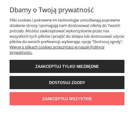
Dbamy o Twoją prywatność
Creativa LPC-20M Listwa przypodłogowa
Pliki cookies i pokrewne im technologie umożliwiają poprawne
119,12 zł
działanie strony i pomagają nam dostosować ofertę do Twoich
potrzeb. Możesz zaakceptować wykorzystanie przez nas
DO KOSZYKA
wszystkich tych plików i przejść do sklepu lub dostosować użycie
plików do swoich preferencji, wybierając opcję "Dostosuj zgody".
Więcej o plikach cookies przeczytasz w naszej Polityce
prywatności.
ZAAKCEPTUJ TYLKO NIEZBĘDNE
DOSTOSUJ ZGODY
Creativa LPC-19M-LE Listwa przypodłogowa
140,86 zł
ZAAKCEPTUJ WSZYSTKIE
DO KOSZYKA