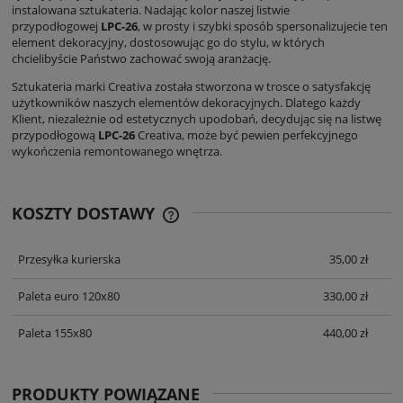
instalowana sztukateria. Nadając kolor naszej listwie
przypodłogowej
LPC-26
, w prosty i szybki sposób spersonalizujecie ten
element dekoracyjny, dostosowując go do stylu, w których
chcielibyście Państwo zachować swoją aranżację.
Sztukateria marki Creativa została stworzona w trosce o satysfakcję
użytkowników naszych elementów dekoracyjnych. Dlatego każdy
Klient, niezależnie od estetycznych upodobań, decydując się na listwę
przypodłogową
LPC-26
Creativa, może być pewien perfekcyjnego
wykończenia remontowanego wnętrza.
KOSZTY DOSTAWY
CENA NIE ZAWIERA EWENTUALNYCH
KOSZTÓW PŁATNOŚCI
Przesyłka kurierska
35,00 zł
Paleta euro 120x80
330,00 zł
Paleta 155x80
440,00 zł
PRODUKTY POWIĄZANE