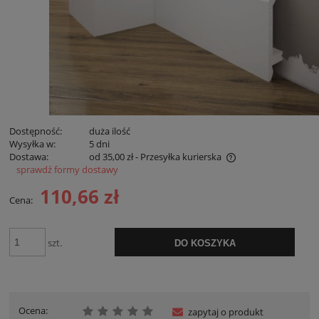
Dostępność:
duża ilość
Wysyłka w:
5 dni
Dostawa:
od 35,00 zł
- Przesyłka kurierska
sprawdź formy dostawy
Cena nie zawiera ewentualnych kosztów płatności
110,66 zł
Cena:
szt.
DO KOSZYKA
Ocena:
zapytaj o produkt