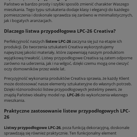
Państwo w bardzo prosty i szybki sposób zmienić charakter Waszego
mieszkania. Tego typu sztukateria dodaje klasy i elegancji do każdego
pomieszczenia i doskonale sprawdza się zarówno w minimalistycznych,
jak i bogatych aranżacjach.
Dlaczego listwa przypodłogowa LPC-26 Creativa?
Perfekcyjność naszych
listew LPC-26
zaczyna się już na etapie ich
produkcji. Do tworzenia sztukaterii Creativa wykorzystujemy
najwyższej jakości materiały, które zapewniają naszym produktom
wyjątkową trwałość. Listwy przypodłogowe Creativa są zatem odporne
zarówno na uderzenia, jak i na wilgoć, dzięki czemu mogą one cieszyć
oczy domowników przez wiele lat.
Precyzyjność wykonania produktów Creativa sprawia, że każdy Klient
może dostosować nasze elementy sztukateryjne do własnych potrzeb.
Dzięki różnorodności listew przypodłogowych jesteśmy pewni, że
znajdą Państwo idealny model np.
LPC-26
do wykończenia własnego
mieszkania.
Praktyczne zastosowanie listew przypodłogowych LPC-
26
Listwy przypodłogowe LPC-26
, poza funkcją dekoracyjną, doskonale
sprawdzają się również praktycznie. Ten funkcjonalny element