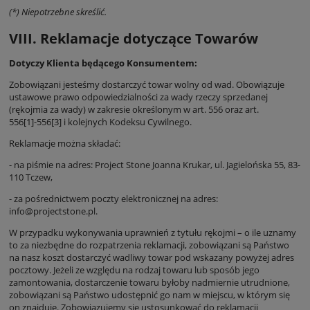
(*) Niepotrzebne skreślić.
VIII. Reklamacje dotyczące Towarów
Dotyczy Klienta będącego Konsumentem:
Zobowiązani jesteśmy dostarczyć towar wolny od wad. Obowiązuje
ustawowe prawo odpowiedzialności za wady rzeczy sprzedanej
(rękojmia za wady) w zakresie określonym w art. 556 oraz art.
556[1]-556[3] i kolejnych Kodeksu Cywilnego.
Reklamacje można składać:
- na piśmie na adres: Project Stone Joanna Krukar, ul. Jagielońska 55, 83-
110 Tczew,
- za pośrednictwem poczty elektronicznej na adres:
info@projectstone.pl.
W przypadku wykonywania uprawnień z tytułu rękojmi – o ile uznamy
to za niezbędne do rozpatrzenia reklamacji, zobowiązani są Państwo
na nasz koszt dostarczyć wadliwy towar pod wskazany powyżej adres
pocztowy. Jeżeli ze względu na rodzaj towaru lub sposób jego
zamontowania, dostarczenie towaru byłoby nadmiernie utrudnione,
zobowiązani są Państwo udostępnić go nam w miejscu, w którym się
on znajduje. Zobowiązujemy się ustosunkować do reklamacji