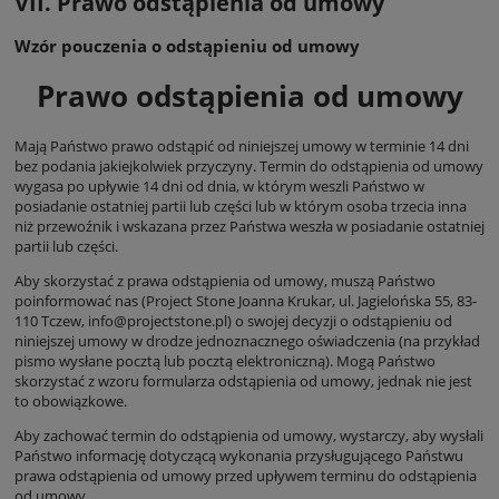
VII. Prawo odstąpienia od umowy
Wzór pouczenia o odstąpieniu od umowy
Prawo odstąpienia od umowy
Mają Państwo prawo odstąpić od niniejszej umowy w terminie 14 dni
bez podania jakiejkolwiek przyczyny. Termin do odstąpienia od umowy
wygasa po upływie 14 dni od dnia, w którym weszli Państwo w
posiadanie ostatniej partii lub części lub w którym osoba trzecia inna
niż przewoźnik i wskazana przez Państwa weszła w posiadanie ostatniej
partii lub części.
Aby skorzystać z prawa odstąpienia od umowy, muszą Państwo
poinformować nas (Project Stone Joanna Krukar, ul. Jagielońska 55, 83-
110 Tczew, info@projectstone.pl) o swojej decyzji o odstąpieniu od
niniejszej umowy w drodze jednoznacznego oświadczenia (na przykład
pismo wysłane pocztą lub pocztą elektroniczną). Mogą Państwo
skorzystać z wzoru formularza odstąpienia od umowy, jednak nie jest
to obowiązkowe.
Aby zachować termin do odstąpienia od umowy, wystarczy, aby wysłali
Państwo informację dotyczącą wykonania przysługującego Państwu
prawa odstąpienia od umowy przed upływem terminu do odstąpienia
od umowy.