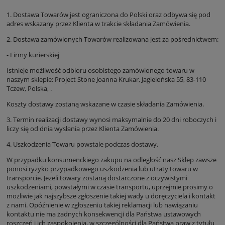
1. Dostawa Towarów jest ograniczona do Polski oraz odbywa się pod
adres wskazany przez Klienta w trakcie składania Zamówienia.
2. Dostawa zamówionych Towarów realizowana jest za pośrednictwem:
- Firmy kurierskiej
Istnieje możliwość odbioru osobistego zamówionego towaru w
naszym sklepie: Project Stone Joanna Krukar, Jagielońska 55, 83-110
Tczew, Polska, .
Koszty dostawy zostaną wskazane w czasie składania Zamówienia.
3. Termin realizacji dostawy wynosi maksymalnie do 20 dni roboczych i
liczy się od dnia wysłania przez Klienta Zamówienia.
4. Uszkodzenia Towaru powstale podczas dostawy.
W przypadku konsumenckiego zakupu na odległość nasz Sklep zawsze
ponosi ryzyko przypadkowego uszkodzenia lub utraty towaru w
transporcie. Jeżeli towary zostaną dostarczone z oczywistymi
uszkodzeniami, powstałymi w czasie transportu, uprzejmie prosimy o
możliwie jak najszybsze zgłoszenie takiej wady u doręczyciela i kontakt
z nami. Opóźnienie w zgłoszeniu takiej reklamacji lub nawiązaniu
kontaktu nie ma żadnych konsekwencji dla Państwa ustawowych
roszczeń i ich zaspokojenia, w szczególności dla Państwa praw z tytułu