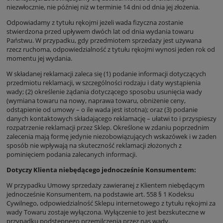
niezwłocznie, nie później niż w terminie 14 dni od dnia jej złożenia.
Odpowiadamy z tytułu rękojmi jeżeli wada fizyczna zostanie
stwierdzona przed upływem dwóch lat od dnia wydania towaru
Państwu. W przypadku, gdy przedmiotem sprzedaży jest używana
rzecz ruchoma, odpowiedzialność z tytułu rękojmi wynosi jeden rok od
momentu jej wydania.
W składanej reklamacji zaleca się (1) podanie informacji dotyczących
przedmiotu reklamacji, w szczególności rodzaju i daty wystąpienia
wady; (2) określenie żądania dotyczącego sposobu usunięcia wady
(wymiana towaru na nowy, naprawa towaru, obniżenie ceny,
odstąpienie od umowy – o ile wada jest istotna); oraz (3) podanie
danych kontaktowych składającego reklamację – ułatwi to i przyspieszy
rozpatrzenie reklamacji przez Sklep. Określone w zdaniu poprzednim
zalecenia mają formę jedynie niezobowiązujących wskazówek i w żaden
sposób nie wpływają na skuteczność reklamacji złożonych z
pominięciem podania zalecanych informacji.
Dotyczy Klienta niebędącego jednocześnie Konsumentem:
W przypadku Umowy sprzedaży zawieranej z Klientem niebędącym
jednocześnie Konsumentem, na podstawie art. 558 § 1 Kodeksu
Cywilnego, odpowiedzialność Sklepu internetowego z tytułu rękojmi za
wady Towaru zostaje wyłączona. Wyłączenie to jest bezskuteczne w
przypadku podstępnego przemilczenia przez nas wady.