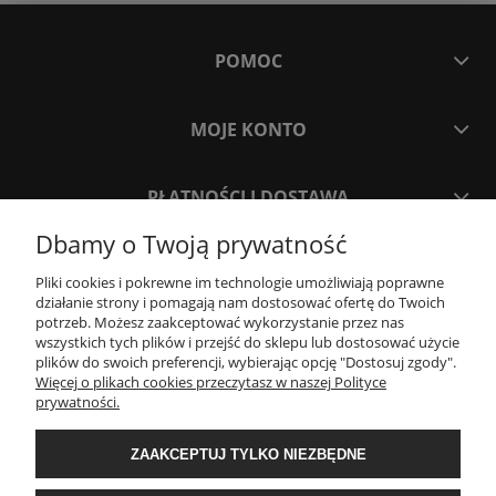
POMOC
MOJE KONTO
PŁATNOŚCI I DOSTAWA
Dbamy o Twoją prywatność
INFORMACJE
Pliki cookies i pokrewne im technologie umożliwiają poprawne
działanie strony i pomagają nam dostosować ofertę do Twoich
potrzeb. Możesz zaakceptować wykorzystanie przez nas
O NAS
wszystkich tych plików i przejść do sklepu lub dostosować użycie
plików do swoich preferencji, wybierając opcję "Dostosuj zgody".
Więcej o plikach cookies przeczytasz w naszej Polityce
Project Stone
prywatności.
ul. Jagiellońska 55
83-110 Tczew
ZAAKCEPTUJ TYLKO NIEZBĘDNE
e-mail:
info@projectstone.pl
tel.
536 989 800
Obserwuj nas na social media!