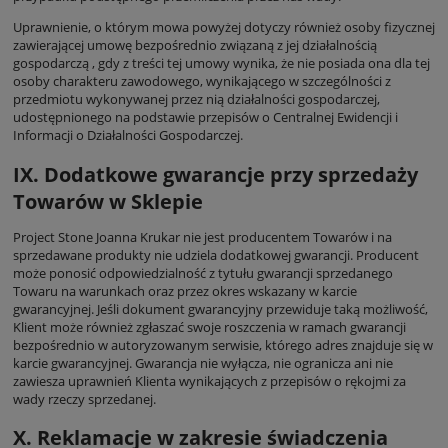
Uprawnienie, o którym mowa powyżej dotyczy również osoby fizycznej
zawierającej umowę bezpośrednio związaną z jej działalnością
gospodarczą , gdy z treści tej umowy wynika, że nie posiada ona dla tej
osoby charakteru zawodowego, wynikającego w szczególności z
przedmiotu wykonywanej przez nią działalności gospodarczej,
udostępnionego na podstawie przepisów o Centralnej Ewidencji i
Informacji o Działalności Gospodarczej.
IX. Dodatkowe gwarancje przy sprzedaży
Towarów w Sklepie
Project Stone Joanna Krukar nie jest producentem Towarów i na
sprzedawane produkty nie udziela dodatkowej gwarancji. Producent
może ponosić odpowiedzialność z tytułu gwarancji sprzedanego
Towaru na warunkach oraz przez okres wskazany w karcie
gwarancyjnej. Jeśli dokument gwarancyjny przewiduje taką możliwość,
Klient może również zgłaszać swoje roszczenia w ramach gwarancji
bezpośrednio w autoryzowanym serwisie, którego adres znajduje się w
karcie gwarancyjnej. Gwarancja nie wyłącza, nie ogranicza ani nie
zawiesza uprawnień Klienta wynikających z przepisów o rękojmi za
wady rzeczy sprzedanej.
X. Reklamacje w zakresie świadczenia