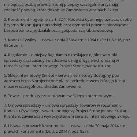
nie będącą osobą prawną, której przepisy szczególne przyznają
zdolność prawną, która dokonuje Zamówienia w ramach Sklepu;
2. Konsument – zgodnie z art. 22[1] Kodeksu Cywilnego oznacza osobę
fizyczną dokonującą z przedsiębiorcą czynności prawnej niezwiązanej
bezpośrednio z jej działalnością gospodarczą lub zawodową.
3. Kodeks Cywilny – ustawa z dnia 23 kwietnia 1964 r. (Dz.U. Nr 16, poz.
93 ze zm.);
4. Regulamin – niniejszy Regulamin określający ogólne warunki
sprzedaży oraz zasady świadczenia usług drogą elektroniczną w
ramach sklepu internetowego Project Stone Joanna Krukar;
5. Sklep internetowy (Sklep) – serwis internetowy dostępny pod
adresem
https://projectstone.pl/
, za pośrednictwem którego Klient
może w szczególności składać Zamówienia;
6. Towar – produkty prezentowane w Sklepie Internetowym;
7. Umowa sprzedaży – umowa sprzedaży Towarów w rozumieniu
Kodeksu Cywilnego, zawarta pomiędzy Project Stone Joanna Krukar a
Klientem, zawierana z wykorzystaniem serwisu internetowego Sklepu;
8. Ustawa o prawach konsumenta – ustawa z dnia 30 maja 2014 r. o
prawach konsumenta (Dz.U. z 2014 r. poz. 827);