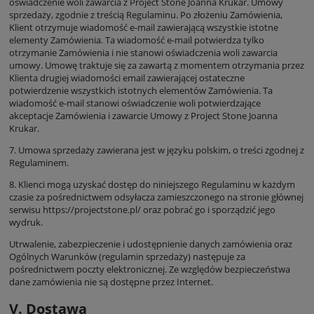
oświadczenie woli zawarcia z Project Stone Joanna Krukar. Umowy
sprzedaży, zgodnie z treścią Regulaminu. Po złożeniu Zamówienia,
Klient otrzymuje wiadomość e-mail zawierającą wszystkie istotne
elementy Zamówienia. Ta wiadomość e-mail potwierdza tylko
otrzymanie Zamówienia i nie stanowi oświadczenia woli zawarcia
umowy. Umowę traktuje się za zawartą z momentem otrzymania przez
Klienta drugiej wiadomości email zawierającej ostateczne
potwierdzenie wszystkich istotnych elementów Zamówienia. Ta
wiadomość e-mail stanowi oświadczenie woli potwierdzające
akceptacje Zamówienia i zawarcie Umowy z Project Stone Joanna
Krukar.
7. Umowa sprzedaży zawierana jest w języku polskim, o treści zgodnej z
Regulaminem.
8. Klienci mogą uzyskać dostęp do niniejszego Regulaminu w każdym
czasie za pośrednictwem odsyłacza zamieszczonego na stronie głównej
serwisu
https://projectstone.pl/
oraz pobrać go i sporządzić jego
wydruk.
Utrwalenie, zabezpieczenie i udostępnienie danych zamówienia oraz
Ogólnych Warunków (regulamin sprzedaży) następuje za
pośrednictwem poczty elektronicznej. Ze względów bezpieczeństwa
dane zamówienia nie są dostępne przez Internet.
V. Dostawa