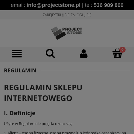
email:
info@projectstone.pl
| tel:
536 989 800
ZAREJESTRUJ SIĘ
ZALOGUJ SIĘ
REGULAMIN
REGULAMIN SKLEPU
INTERNETOWEGO
I. Definicje
Użyte w Regulaminie pojęcia oznaczają:
1. Klient – osoba fizyczna, osoba prawna lub jednostka organizacyjna