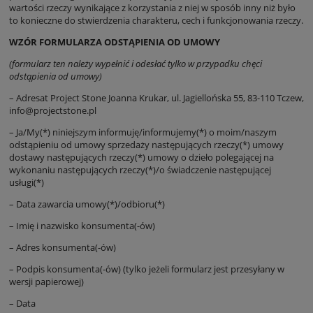
wartości rzeczy wynikające z korzystania z niej w sposób inny niż było
to konieczne do stwierdzenia charakteru, cech i funkcjonowania rzeczy.
WZÓR FORMULARZA ODSTĄPIENIA OD UMOWY
(formularz ten należy wypełnić i odesłać tylko w przypadku chęci
odstąpienia od umowy)
– Adresat Project Stone Joanna Krukar, ul. Jagiellońska 55, 83-110 Tczew,
info@projectstone.pl
– Ja/My(*) niniejszym informuję/informujemy(*) o moim/naszym
odstąpieniu od umowy sprzedaży następujących rzeczy(*) umowy
dostawy następujących rzeczy(*) umowy o dzieło polegającej na
wykonaniu następujących rzeczy(*)/o świadczenie następującej
usługi(*)
– Data zawarcia umowy(*)/odbioru(*)
– Imię i nazwisko konsumenta(-ów)
– Adres konsumenta(-ów)
– Podpis konsumenta(-ów) (tylko jeżeli formularz jest przesyłany w
wersji papierowej)
– Data