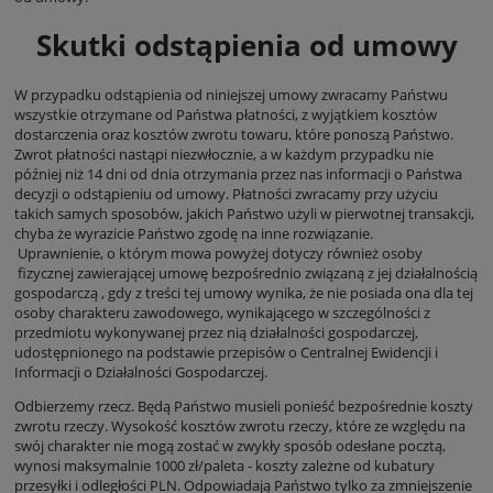
Skutki odstąpienia od umowy
W przypadku odstąpienia od niniejszej umowy zwracamy Państwu
wszystkie otrzymane od Państwa płatności, z wyjątkiem kosztów
dostarczenia oraz kosztów zwrotu towaru, które ponoszą Państwo.
Zwrot płatności nastąpi niezwłocznie, a w każdym przypadku nie
później niż 14 dni od dnia otrzymania przez nas informacji o Państwa
decyzji o odstąpieniu od umowy. Płatności zwracamy przy użyciu
takich samych sposobów, jakich Państwo użyli w pierwotnej transakcji,
chyba że wyrazicie Państwo zgodę na inne rozwiązanie.
Uprawnienie, o którym mowa powyżej dotyczy również osoby
fizycznej zawierającej umowę bezpośrednio związaną z jej działalnością
gospodarczą , gdy z treści tej umowy wynika, że nie posiada ona dla tej
osoby charakteru zawodowego, wynikającego w szczególności z
przedmiotu wykonywanej przez nią działalności gospodarczej,
udostępnionego na podstawie przepisów o Centralnej Ewidencji i
Informacji o Działalności Gospodarczej.
Odbierzemy rzecz. Będą Państwo musieli ponieść bezpośrednie koszty
zwrotu rzeczy. Wysokość kosztów zwrotu rzeczy, które ze względu na
swój charakter nie mogą zostać w zwykły sposób odesłane pocztą,
wynosi maksymalnie 1000 zł/paleta - koszty zależne od kubatury
przesyłki i odległości PLN. Odpowiadają Państwo tylko za zmniejszenie