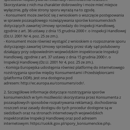
Skorzystanie z nich ma charakter dobrowolny i może mieć miejsce
wyłącznie, gdy obie strony sporu wyrażą na to zgodę.
- Konsument może zwrócić się z wnioskiem o wszczęcie postępowania
w sprawie pozasądowego rozwiązywania sporów konsumenckich
dotyczących zawartej Umowy sprzedaży do Inspekcji Handlowej,
zgodnie z art. 36 ustawy z dnia 15 grudnia 2000 r. o Inspekcji Handlowej
(Dz.U. 2001 Nr 4, poz. 25 ze zm.).
- Konsument może również wystąpić z wnioskiem o rozpoznanie sporu
dotyczącego zawartej Umowy sprzedaży przez stały sąd polubowny
działający przy odpowiednim wojewódzkim inspektoracie Inspekcji
Handlowej, zgodnie z art. 37 ustawy z dnia 15 grudnia 2000 r. o
Inspekcji Handlowej (Dz.U. 2001 Nr 4, poz. 25 ze zm.).
- Komisja Europejska udostępnia również platformę do internetowego
rozstrzygania sporów między Konsumentami i Przedsiębiorcami
(platforma ODR). Jest ona dostępna pod
adresem:
http://ec.europa.eu/consumers/odr/
.
2. Szczegółowe informacje dotyczące rozstrzygania sporów
konsumenckich w tym możliwości skorzystania przez Konsumenta z
pozasądowych sposobów rozpatrywania reklamacji, dochodzenia
roszczeń oraz zasady dostępu do tych procedur dostępne są w
siedzibach oraz na stronach internetowych wojewódzkich
inspektoratów Inspekcji Handlowej oraz pod adresem
internetowym:
https://uokik.gov.pl/spory_konsumenckie.php
.