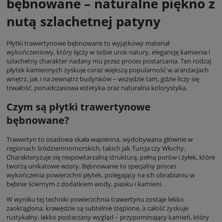
bębnowane – naturalne piękno z
nutą szlachetnej patyny
Płytki trawertynowe bębnowane to wyjątkowy materiał
wykończeniowy, który łączy w sobie urok natury, elegancję kamienia i
szlachetny charakter nadany mu przez proces postarzania. Ten rodzaj
płytek kamiennych zyskuje coraz większą popularność w aranżacjach
wnętrz, jak i na zewnątrz budynków – wszędzie tam, gdzie liczy się
trwałość, ponadczasowa estetyka oraz naturalna kolorystyka.
Czym są płytki trawertynowe
bębnowane?
Trawertyn to osadowa skała wapienna, wydobywana głównie w
regionach śródziemnomorskich, takich jak Turcja czy Włochy.
Charakteryzuje się niepowtarzalną strukturą, pełną porów i żyłek, które
tworzą unikatowe wzory. Bębnowanie to specjalny proces
wykończenia powierzchni płytek, polegający na ich obrabianiu w
bębnie ściernym z dodatkiem wody, piasku i kamieni.
W wyniku tej techniki powierzchnia trawertynu zostaje lekko
zaokrąglona, krawędzie są subtelnie stępione, a całość zyskuje
rustykalny, lekko postarzany wygląd – przypominający kamień, który