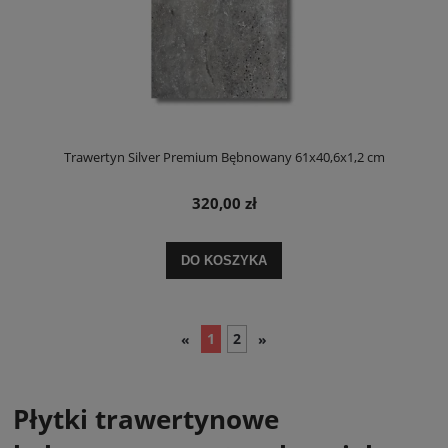
Trawertyn Silver Premium Bębnowany 61x40,6x1,2 cm
320,00 zł
DO KOSZYKA
1
2
«
»
Płytki trawertynowe