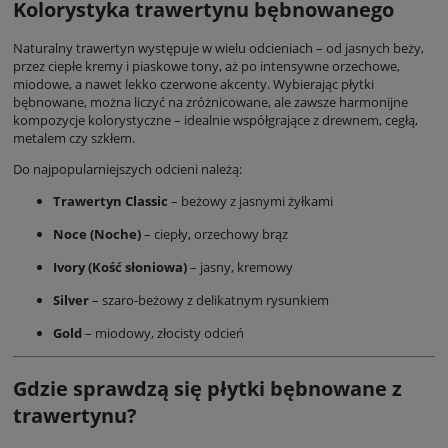
Kolorystyka trawertynu bębnowanego
Naturalny trawertyn występuje w wielu odcieniach – od jasnych beży,
przez ciepłe kremy i piaskowe tony, aż po intensywne orzechowe,
miodowe, a nawet lekko czerwone akcenty. Wybierając płytki
bębnowane, można liczyć na zróżnicowane, ale zawsze harmonijne
kompozycje kolorystyczne – idealnie współgrające z drewnem, cegłą,
metalem czy szkłem.
Do najpopularniejszych odcieni należą:
Trawertyn Classic
– beżowy z jasnymi żyłkami
Noce (Noche)
– ciepły, orzechowy brąz
Ivory (Kość słoniowa)
– jasny, kremowy
Silver
– szaro-beżowy z delikatnym rysunkiem
Gold
– miodowy, złocisty odcień
Gdzie sprawdzą się płytki bębnowane z
trawertynu?