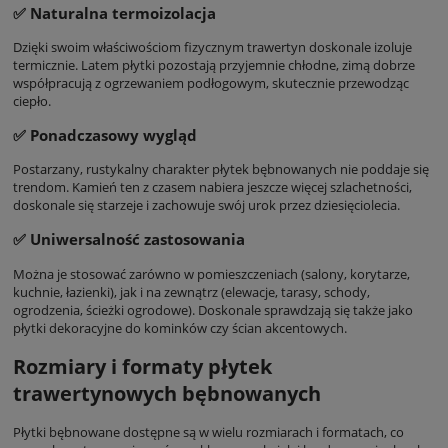
✅
Naturalna termoizolacja
Dzięki swoim właściwościom fizycznym trawertyn doskonale izoluje
termicznie. Latem płytki pozostają przyjemnie chłodne, zimą dobrze
współpracują z ogrzewaniem podłogowym, skutecznie przewodząc
ciepło.
✅
Ponadczasowy wygląd
Postarzany, rustykalny charakter płytek bębnowanych nie poddaje się
trendom. Kamień ten z czasem nabiera jeszcze więcej szlachetności,
doskonale się starzeje i zachowuje swój urok przez dziesięciolecia.
✅
Uniwersalność zastosowania
Można je stosować zarówno w pomieszczeniach (salony, korytarze,
kuchnie, łazienki), jak i na zewnątrz (elewacje, tarasy, schody,
ogrodzenia, ścieżki ogrodowe). Doskonale sprawdzają się także jako
płytki dekoracyjne do kominków czy ścian akcentowych.
Rozmiary i formaty płytek
trawertynowych bębnowanych
Płytki bębnowane dostępne są w wielu rozmiarach i formatach, co