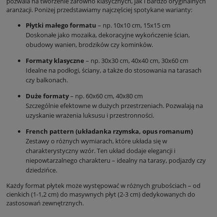
pozwala na tworzenie zarówno klasycznych, jak i bardzo oryginalnych
aranżacji. Poniżej przedstawiamy najczęściej spotykane warianty:
Płytki małego formatu
– np. 10x10 cm, 15x15 cm
Doskonałe jako mozaika, dekoracyjne wykończenie ścian,
obudowy wanien, brodzików czy kominków.
Formaty klasyczne
– np. 30x30 cm, 40x40 cm, 30x60 cm
Idealne na podłogi, ściany, a także do stosowania na tarasach
czy balkonach.
Duże formaty
– np. 60x60 cm, 40x80 cm
Szczególnie efektowne w dużych przestrzeniach. Pozwalają na
uzyskanie wrażenia luksusu i przestronności.
French pattern (układanka rzymska, opus romanum)
Zestawy o różnych wymiarach, które układa się w
charakterystyczny wzór. Ten układ dodaje elegancji i
niepowtarzalnego charakteru – idealny na tarasy, podjazdy czy
dziedzińce.
Każdy format płytek może występować w różnych grubościach – od
cienkich (1-1,2 cm) do masywnych płyt (2-3 cm) dedykowanych do
zastosowań zewnętrznych.