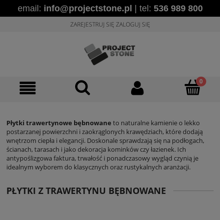
email:
info@projectstone.pl
| tel:
536 989 800
ZAREJESTRUJ SIĘ
ZALOGUJ SIĘ
Płytki trawertynowe bębnowane
to naturalne kamienie o lekko
postarzanej powierzchni i zaokrąglonych krawędziach, które dodają
wnętrzom ciepła i elegancji. Doskonale sprawdzają się na podłogach,
ścianach, tarasach i jako dekoracja kominków czy łazienek. Ich
antypoślizgowa faktura, trwałość i ponadczasowy wygląd czynią je
idealnym wyborem do klasycznych oraz rustykalnych aranżacji.
PŁYTKI Z TRAWERTYNU BĘBNOWANE