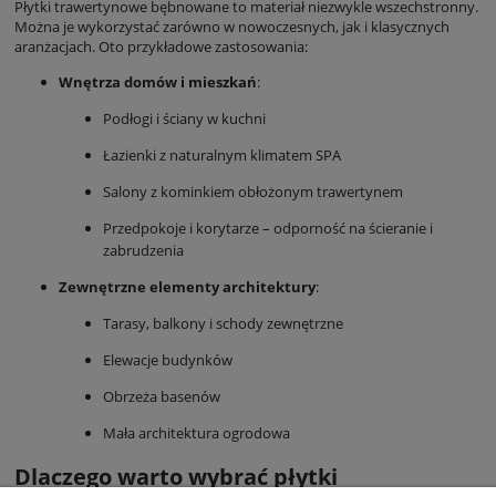
Płytki trawertynowe bębnowane to materiał niezwykle wszechstronny.
Można je wykorzystać zarówno w nowoczesnych, jak i klasycznych
aranżacjach. Oto przykładowe zastosowania:
Wnętrza domów i mieszkań
:
Podłogi i ściany w kuchni
Łazienki z naturalnym klimatem SPA
Salony z kominkiem obłożonym trawertynem
Przedpokoje i korytarze – odporność na ścieranie i
zabrudzenia
Zewnętrzne elementy architektury
:
Tarasy, balkony i schody zewnętrzne
Elewacje budynków
Obrzeża basenów
Mała architektura ogrodowa
Dlaczego warto wybrać płytki