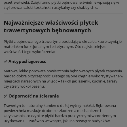
przetrwał wieki. Dzięki temu płytki bębnowane świetnie wpisują się w
styl prowansalski, toskański, rustykalny czy shabby chic.
Najważniejsze właściwości płytek
trawertynowych bębnowanych
Płytki z bębnowanego trawertynu posiadają wiele zalet, które czynią je
materiałem funkcjonalnym i estetycznym. Oto najistotniejsze
właściwości tego wykończenia:
✅
Antypoślizgowość
Matowa, lekko porowata powierzchnia bębnowanych płytek zapewnia
bardzo dobrą przyczepność. Dlatego są one chętnie wykorzystywane w
miejscach narażonych na wilgoć – takich jak łazienki, kuchnie, tarasy
czy strefy wokół basenu.
✅
Odporność na ścieranie
Trawertyn to naturalny kamień o dużej wytrzymałości. Bębnowana
powierzchnia maskuje drobne uszkodzenia mechaniczne i
zarysowania, co czyni te płytki bardzo praktycznymi w codziennym
użytkowaniu – zarówno wewnątrz, jak i na zewnątrz budynków.