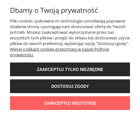
Dbamy o Twoją prywatność
Creativa LPC-10 Listwa przypodłogowa
Pliki cookies i pokrewne im technologie umożliwiają poprawne
działanie strony i pomagają nam dostosować ofertę do Twoich
125,05 zł
potrzeb. Możesz zaakceptować wykorzystanie przez nas
wszystkich tych plików i przejść do sklepu lub dostosować użycie
DO KOSZYKA
plików do swoich preferencji, wybierając opcję "Dostosuj zgody".
Więcej o plikach cookies przeczytasz w naszej Polityce
prywatności.
ZAAKCEPTUJ TYLKO NIEZBĘDNE
DOSTOSUJ ZGODY
Creativa LPC-12 Listwa przypodłogowa
44,68 zł
ZAAKCEPTUJ WSZYSTKIE
DO KOSZYKA