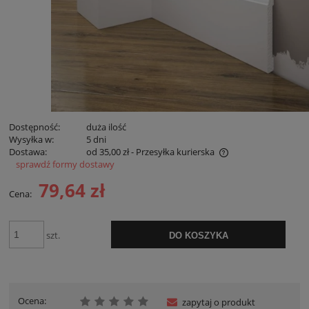
Dostępność:
duża ilość
Wysyłka w:
5 dni
Dostawa:
od 35,00 zł
- Przesyłka kurierska
sprawdź formy dostawy
Cena nie zawiera ewentualnych kosztów płatności
79,64 zł
Cena:
szt.
DO KOSZYKA
Ocena:
zapytaj o produkt