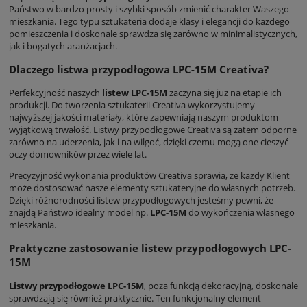
Państwo w bardzo prosty i szybki sposób zmienić charakter Waszego
mieszkania. Tego typu sztukateria dodaje klasy i elegancji do każdego
pomieszczenia i doskonale sprawdza się zarówno w minimalistycznych,
jak i bogatych aranżacjach.
Dlaczego listwa przypodłogowa LPC-15M Creativa?
Perfekcyjność naszych
listew LPC-15M
zaczyna się już na etapie ich
produkcji. Do tworzenia sztukaterii Creativa wykorzystujemy
najwyższej jakości materiały, które zapewniają naszym produktom
wyjątkową trwałość. Listwy przypodłogowe Creativa są zatem odporne
zarówno na uderzenia, jak i na wilgoć, dzięki czemu mogą one cieszyć
oczy domowników przez wiele lat.
Precyzyjność wykonania produktów Creativa sprawia, że każdy Klient
może dostosować nasze elementy sztukateryjne do własnych potrzeb.
Dzięki różnorodności listew przypodłogowych jesteśmy pewni, że
znajdą Państwo idealny model np.
LPC-15M
do wykończenia własnego
mieszkania.
Praktyczne zastosowanie listew przypodłogowych LPC-
15M
Listwy przypodłogowe LPC-15M
, poza funkcją dekoracyjną, doskonale
sprawdzają się również praktycznie. Ten funkcjonalny element