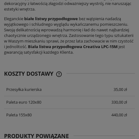
dekoracyjny z łatwością złagodzi odważniejszy wystrój, nie naruszając
estetyki wnętrza.
Eleganckie
białe listwy przypodłogowe
bez wątpienia nadadzą
wyjątkowego i schludnego wyglądu wykańczanemu pomieszczeniu.
Swoją delikatnością wprowadzą harmonię i ład do nawet najbardziej
chaotycznie urządzonego wnętrza. Zastosowanie tego typu sztukaterii
w Waszym mieszkaniu sprawi, że przez lata zachowacie w nim czystość
i jednolitość.
Biała listwa przypodłogowa Creativa LPC-15M
jest
gwarancją satysfakcji każdego Klienta.
KOSZTY DOSTAWY
CENA NIE ZAWIERA EWENTUALNYCH
KOSZTÓW PŁATNOŚCI
Przesyłka kurierska
35,00 zł
Paleta euro 120x80
330,00 zł
Paleta 155x80
440,00 zł
PRODUKTY POWIĄZANE