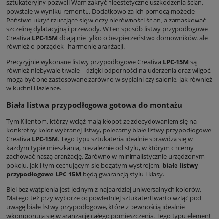
sztukateryjny pozwoli Wam zakryć nieestetyczne uszkodzenia ścian,
powstałe w wyniku remontu. Dodatkowo za ich pomocą możecie
Państwo ukryć rzucające się w oczy nierówności ścian, a zamaskować
szczelinę dylatacyjną i przewody. W ten sposób listwy przypodłogowe
Creativa
LPC-15M
dbają nie tylko o bezpieczeństwo domowników, ale
również o porządek i harmonię aranżacji.
Precyzyjnie wykonane listwy przypodłogowe Creativa
LPC-15M
są
również niebywale trwałe – dzięki odporności na uderzenia oraz wilgoć,
mogą być one zastosowane zarówno w sypialni czy salonie, jak również
w kuchni i łazience.
Biała listwa przypodłogowa gotowa do montażu
Tym Klientom, którzy wciąż mają kłopot ze zdecydowaniem się na
konkretny kolor wybranej listwy, polecamy białe listwy przypodłogowe
Creativa
LPC-15M
. Tego typu sztukateria idealnie sprawdza się w
każdym typie mieszkania, niezależnie od stylu, w którym chcemy
zachować naszą aranżację. Zarówno w minimalistycznie urządzonym
pokoju, jak i tym cechującym się bogatym wystrojem,
białe listwy
przypodłogowe LPC-15M
będą gwarancją stylu i klasy.
Biel bez wątpienia jest jednym z najbardziej uniwersalnych kolorów.
Dlatego też przy wyborze odpowiedniej sztukaterii warto wziąć pod
uwagę białe listwy przypodłogowe, które z pewnością idealnie
wkomponują się w aranżację całego pomieszczenia. Tego typu element