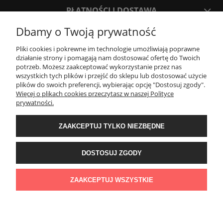
PŁATNOŚCI I DOSTAWA
Dbamy o Twoją prywatność
INFORMACJE
Pliki cookies i pokrewne im technologie umożliwiają poprawne
działanie strony i pomagają nam dostosować ofertę do Twoich
potrzeb. Możesz zaakceptować wykorzystanie przez nas
O NAS
wszystkich tych plików i przejść do sklepu lub dostosować użycie
plików do swoich preferencji, wybierając opcję "Dostosuj zgody".
Więcej o plikach cookies przeczytasz w naszej Polityce
Project Stone
prywatności.
ul. Jagiellońska 55
83-110 Tczew
ZAAKCEPTUJ TYLKO NIEZBĘDNE
e-mail:
info@projectstone.pl
tel.
536 989 800
Obserwuj nas na social media!
DOSTOSUJ ZGODY
© 2011 PROJECTSTONE
ZAAKCEPTUJ WSZYSTKIE
POKAŻ PEŁNĄ WERSJĘ STRONY