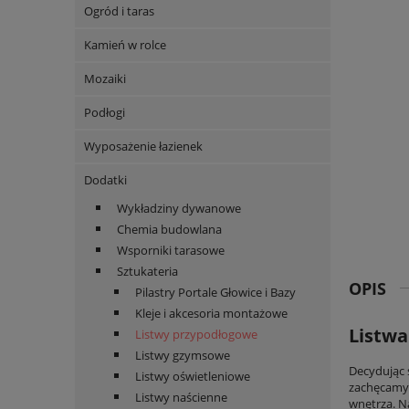
Ogród i taras
Kamień w rolce
Mozaiki
Podłogi
Wyposażenie łazienek
Dodatki
Wykładziny dywanowe
Chemia budowlana
Wsporniki tarasowe
Sztukateria
OPIS
Pilastry Portale Głowice i Bazy
Kleje i akcesoria montażowe
Listwa
Listwy przypodłogowe
Listwy gzymsowe
Decydując 
Listwy oświetleniowe
zachęcamy 
Listwy naścienne
wnętrza. N