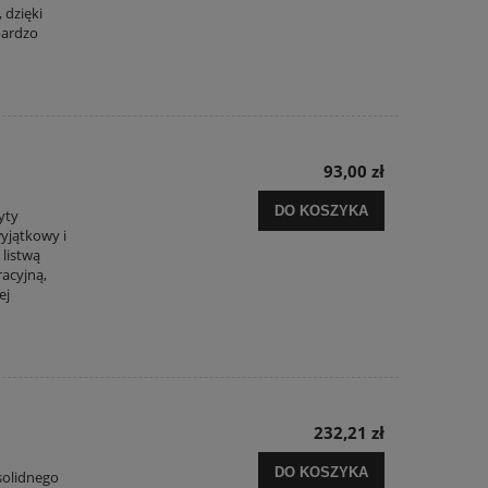
 dzięki
bardzo
93,00 zł
DO KOSZYKA
yty
yjątkowy i
 listwą
acyjną,
ej
232,21 zł
DO KOSZYKA
solidnego