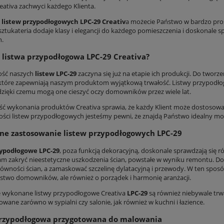
eativa zachwyci każdego Klienta.
ą
listew przypodłogowych LPC-29 Creativ
a możecie Państwo w bardzo pros
sztukateria dodaje klasy i elegancji do każdego pomieszczenia i doskonale 
h.
 listwa przypodłogowa LPC-29 Creativa?
ość naszych
listew LPC-29
zaczyna się już na etapie ich produkcji. Do tworz
 które zapewniają naszym produktom wyjątkową trwałość. Listwy przypodłog
 dzięki czemu mogą one cieszyć oczy domowników przez wiele lat.
ść wykonania produktów Creativa sprawia, że każdy Klient może dostosować
ści listew przypodłogowych jesteśmy pewni, że znajdą Państwo idealny mo
ne zastosowanie listew przypodłogowych LPC-29
zypodłogowe LPC-29
, poza funkcją dekoracyjną, doskonale sprawdzają się r
m zakryć nieestetyczne uszkodzenia ścian, powstałe w wyniku remontu. Do
równości ścian, a zamaskować szczelinę dylatacyjną i przewody. W ten spos
stwo domowników, ale również o porządek i harmonię aranżacji.
e wykonane listwy przypodłogowe Creativa
LPC-29
są również niebywale trwa
wane zarówno w sypialni czy salonie, jak również w kuchni i łazience.
przypodłogowa przygotowana do malowania