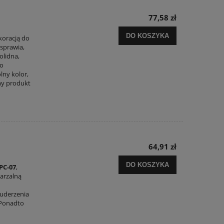
77,58 zł
DO KOSZYKA
koracją do
 sprawia,
solidna,
do
ny kolor,
my produkt
64,91 zł
DO KOSZYKA
PC-07
,
tarzalną
 uderzenia
. Ponadto