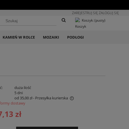
ZAREJESTRUJ SIĘ
ZALOGUJ SIĘ
Koszyk:
(pusty)
KAMIEŃ W ROLCE
MOZAIKI
PODŁOGI
ć:
duża ilość
:
5 dni
od 35,00 zł
- Przesyłka kurierska
formy dostawy
na nie zawiera ewentualnych kosztów
7,13 zł
atności