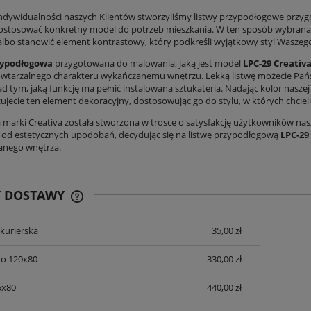
indywidualności naszych Klientów stworzyliśmy listwy przypodłogowe przy
stosować konkretny model do potrzeb mieszkania. W ten sposób wybrana 
 albo stanowić element kontrastowy, który podkreśli wyjątkowy styl Waszeg
zypodłogowa
przygotowana do malowania, jaką jest model
LPC-29 Creativ
wtarzalnego charakteru wykańczanemu wnętrzu. Lekką listwę możecie Pań
d tym, jaką funkcję ma pełnić instalowana sztukateria. Nadając kolor nasze
zujecie ten element dekoracyjny, dostosowując go do stylu, w których chcie
owy Grespania Coverlam Brunno
Spiek kwarcowy Grespania Coverlam Tivo
a marki Creativa została stworzona w trosce o satysfakcję użytkowników na
×260 cm 5,6 mm Book A – efekt
Blanco Pulido 120×260 cm 5,6 mm – luksu
e od estetycznych upodobań, decydując się na listwę przypodłogową
LPC-29
bookmatch
płyta wielkoformatowa
599,00 zł
299,00 zł
nego wnętrza.
na regularna:
799,00 zł
Cena regularna:
590,00 zł
Y DOSTAWY
DO KOSZYKA
DO KOSZYKA
 kurierska
35,00 zł
CENA NIE ZAWIERA EWENTUALNYCH
KOSZTÓW PŁATNOŚCI
ro 120x80
330,00 zł
5x80
440,00 zł