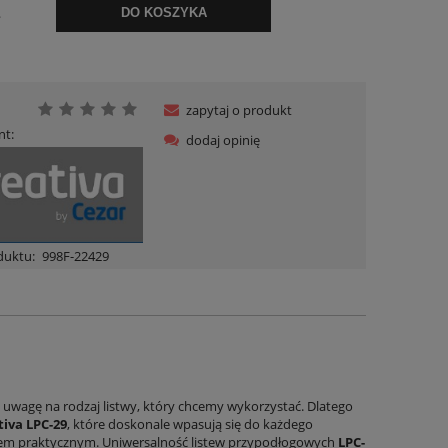
.
DO KOSZYKA
zapytaj o produkt
nt:
dodaj opinię
duktu:
998F-22429
ą uwagę na rodzaj listwy, który chcemy wykorzystać. Dlatego
iva LPC-29
, które doskonale wpasują się do każdego
ędem praktycznym. Uniwersalność listew przypodłogowych
LPC-