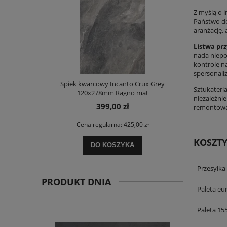
Z myślą o 
Państwo do
aranżację,
Listwa pr
nada niepo
kontrolę na
spersonali
Spiek kwarcowy Incanto Crux Grey
Spiek kwarc
Sztukateri
120x278mm Ragno mat
Pulido 120
niezależni
399,00 zł
remontowa
Cena regularna:
425,00 zł
Ce
KOSZT
DO KOSZYKA
Przesyłka
PRODUKT DNIA
Paleta eu
Paleta 15