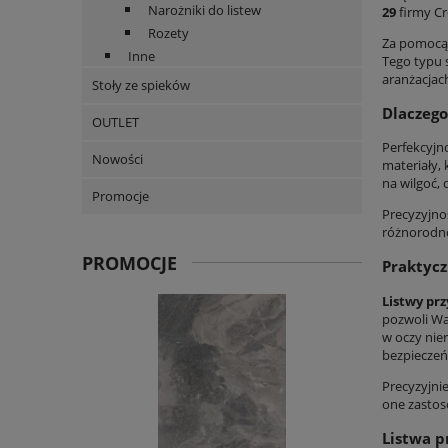
Narożniki do listew
29
firmy Cr
Rozety
Za pomoc
Inne
Tego typu 
aranżacjac
Stoły ze spieków
Dlaczego
OUTLET
Perfekcyjn
Nowości
materiały,
na wilgoć,
Promocje
Precyzyjno
różnorodno
PROMOCJE
Praktycz
Listwy pr
pozwoli Wa
w oczy nie
bezpieczeń
Precyzyjni
one zastoso
Listwa 