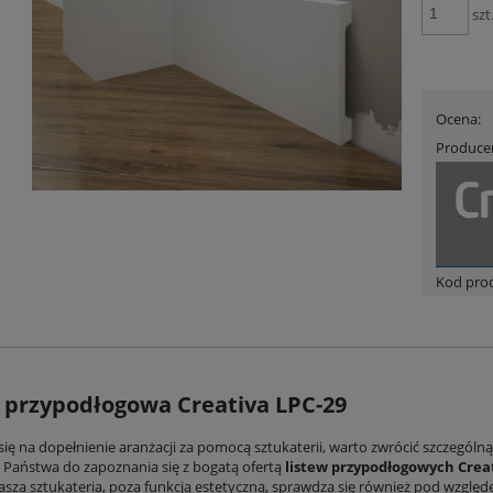
szt
Ocena:
Produce
Kod pro
 przypodłogowa Creativa LPC-29
się na dopełnienie aranżacji za pomocą sztukaterii, warto zwrócić szczególn
Państwa do zapoznania się z bogatą ofertą
listew przypodłogowych Creat
asza sztukateria, poza funkcją estetyczną, sprawdza się również pod wzgl