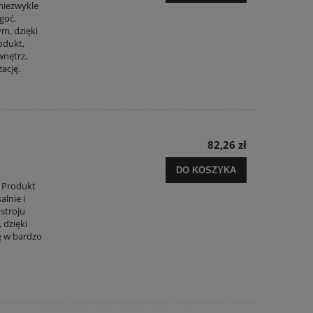
 niezwykle
goć.
ym, dzięki
odukt,
wnętrz,
ację.
82,26 zł
DO KOSZYKA
 Produkt
alnie i
stroju
 dzięki
ę w bardzo