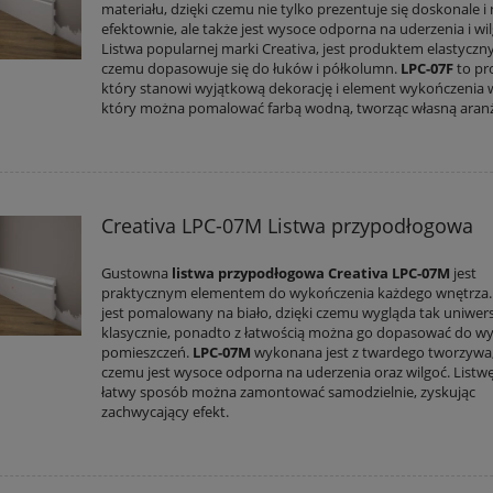
materiału, dzięki czemu nie tylko prezentuje się doskonale i
efektownie, ale także jest wysoce odporna na uderzenia i wil
Listwa popularnej marki Creativa, jest produktem elastyczn
czemu dopasowuje się do łuków i półkolumn.
LPC-07F
to pr
który stanowi wyjątkową dekorację i element wykończenia 
który można pomalować farbą wodną, tworząc własną aranż
Creativa LPC-07M Listwa przypodłogowa
Gustowna
listwa przypodłogowa Creativa LPC-07M
jest
praktycznym elementem do wykończenia każdego wnętrza.
jest pomalowany na biało, dzięki czemu wygląda tak uniwers
klasycznie, ponadto z łatwością można go dopasować do wy
pomieszczeń.
LPC-07M
wykonana jest z twardego tworzywa,
czemu jest wysoce odporna na uderzenia oraz wilgoć. Listw
łatwy sposób można zamontować samodzielnie, zyskując
zachwycający efekt.