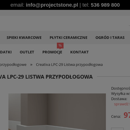
email:
info@projectstone.pl
| tel:
536 989 800
SPIEKI KWARCOWE
PŁYTKI CERAMICZNE
OGRÓD I TARAS
DATKI
OUTLET
PROMOCJE
KONTAKT
»
 przypodłogowe
Creativa LPC-29 Listwa przypodłogowa
VA LPC-29 LISTWA PRZYPODŁOGOWA
Dostępnoś
Wysyłka w
Dostawa:
sprawdź 
Ce
9
Cena:
pł