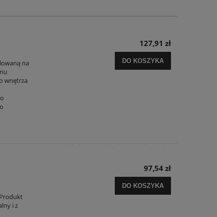
127,91 zł
DO KOSZYKA
alowaną na
emu
o wnętrza
go
go
97,54 zł
DO KOSZYKA
t
 Produkt
lny i z