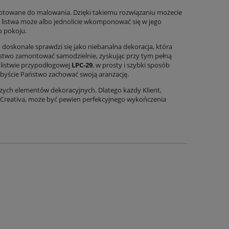
gotowane do malowania. Dzięki takiemu rozwiązaniu możecie
listwa może albo jednolicie wkomponować się w jego
o pokoju.
a
doskonale sprawdzi się jako niebanalna dekoracja, która
stwo zamontować samodzielnie, zyskując przy tym pełną
j listwie przypodłogowej
LPC-29
, w prosty i szybki sposób
libyście Państwo zachować swoją aranżację.
li
KOMPLET 23,04 M2 Płytki Bellacasa Alicante
KOMPLET 23 SZT. K
szych elementów dekoracyjnych. Dlatego każdy Klient,
sowa
Beige Mat 120×60 – Imitacja Marmuru Crema
Trawertyn Ash m
Creativa, może być pewien perfekcyjnego wykończenia
Marfil
129,00 zł
24,9
Cena regularna:
299,00 zł
Cena regula
DO KOSZYKA
DO KO