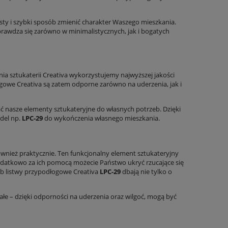
ty i szybki sposób zmienić charakter Waszego mieszkania.
sprawdza się zarówno w minimalistycznych, jak i bogatych
enia sztukaterii Creativa wykorzystujemy najwyższej jakości
owe Creativa są zatem odporne zarówno na uderzenia, jak i
 nasze elementy sztukateryjne do własnych potrzeb. Dzięki
del np.
LPC-29
do wykończenia własnego mieszkania.
ównież praktycznie. Ten funkcjonalny element sztukateryjny
datkowo za ich pomocą możecie Państwo ukryć rzucające się
ób listwy przypodłogowe Creativa
LPC-29
dbają nie tylko o
łe – dzięki odporności na uderzenia oraz wilgoć, mogą być