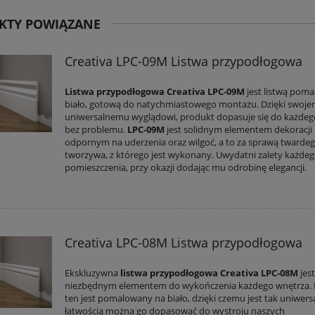
KTY POWIĄZANE
Creativa LPC-09M Listwa przypodłogowa
Listwa przypodłogowa Creativa LPC-09M
jest listwą pom
biało, gotową do natychmiastowego montażu. Dzięki swoj
uniwersalnemu wyglądowi, produkt dopasuje się do każdeg
bez problemu.
LPC-09M
jest solidnym elementem dekoracji
odpornym na uderzenia oraz wilgoć, a to za sprawą twarde
tworzywa, z którego jest wykonany. Uwydatni zalety każde
pomieszczenia, przy okazji dodając mu odrobinę elegancji.
Creativa LPC-08M Listwa przypodłogowa
Ekskluzywna
listwa przypodłogowa Creativa LPC-08M
jes
niezbędnym elementem do wykończenia każdego wnętrza.
ten jest pomalowany na biało, dzięki czemu jest tak uniwersa
łatwością można go dopasować do wystroju naszych