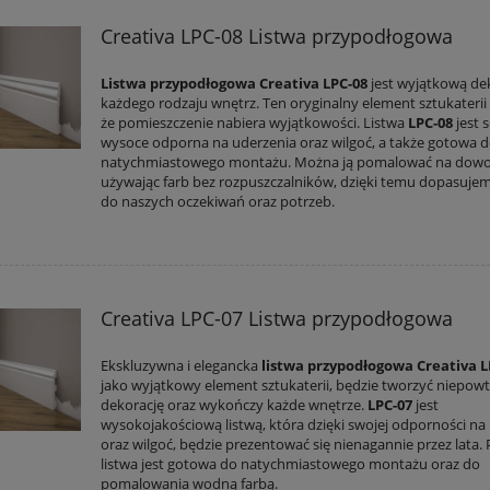
Creativa LPC-08 Listwa przypodłogowa
Listwa przypodłogowa Creativa LPC-08
jest wyjątkową de
każdego rodzaju wnętrz. Ten oryginalny element sztukaterii
że pomieszczenie nabiera wyjątkowości. Listwa
LPC-08
jest 
wysoce odporna na uderzenia oraz wilgoć, a także gotowa 
natychmiastowego montażu. Można ją pomalować na dowol
używając farb bez rozpuszczalników, dzięki temu dopasuje
do naszych oczekiwań oraz potrzeb.
Creativa LPC-07 Listwa przypodłogowa
Ekskluzywna i elegancka
listwa przypodłogowa Creativa L
jako wyjątkowy element sztukaterii, będzie tworzyć niepow
dekorację oraz wykończy każde wnętrze.
LPC-07
jest
wysokojakościową listwą, która dzięki swojej odporności na
oraz wilgoć, będzie prezentować się nienagannie przez lata
listwa jest gotowa do natychmiastowego montażu oraz do
pomalowania wodną farbą.