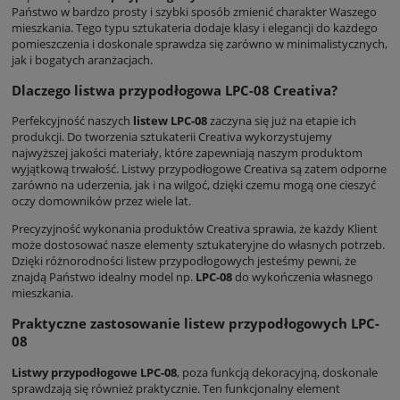
Państwo w bardzo prosty i szybki sposób zmienić charakter Waszego
mieszkania. Tego typu sztukateria dodaje klasy i elegancji do każdego
pomieszczenia i doskonale sprawdza się zarówno w minimalistycznych,
jak i bogatych aranżacjach.
Dlaczego listwa przypodłogowa LPC-08 Creativa?
Perfekcyjność naszych
listew LPC-08
zaczyna się już na etapie ich
produkcji. Do tworzenia sztukaterii Creativa wykorzystujemy
najwyższej jakości materiały, które zapewniają naszym produktom
wyjątkową trwałość. Listwy przypodłogowe Creativa są zatem odporne
zarówno na uderzenia, jak i na wilgoć, dzięki czemu mogą one cieszyć
oczy domowników przez wiele lat.
Precyzyjność wykonania produktów Creativa sprawia, że każdy Klient
może dostosować nasze elementy sztukateryjne do własnych potrzeb.
Dzięki różnorodności listew przypodłogowych jesteśmy pewni, że
znajdą Państwo idealny model np.
LPC-08
do wykończenia własnego
mieszkania.
Praktyczne zastosowanie listew przypodłogowych LPC-
08
Listwy przypodłogowe LPC-08
, poza funkcją dekoracyjną, doskonale
sprawdzają się również praktycznie. Ten funkcjonalny element