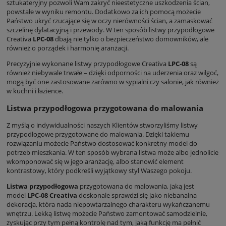
sztukateryjny pozwoli Wam zakryć nieestetyczne uszkodzenia ścian,
powstałe w wyniku remontu. Dodatkowo za ich pomocą możecie
Państwo ukryć rzucające się w oczy nierówności ścian, a zamaskować
szczelinę dylatacyjną i przewody. W ten sposób listwy przypodłogowe
Creativa
LPC-08
dbają nie tylko o bezpieczeństwo domowników, ale
również o porządek i harmonię aranżacji.
Precyzyjnie wykonane listwy przypodłogowe Creativa
LPC-08
są
również niebywale trwałe – dzięki odporności na uderzenia oraz wilgoć,
mogą być one zastosowane zarówno w sypialni czy salonie, jak również
w kuchni i łazience.
Listwa przypodłogowa przygotowana do malowania
Z myślą o indywidualności naszych Klientów stworzyliśmy listwy
przypodłogowe przygotowane do malowania. Dzięki takiemu
rozwiązaniu możecie Państwo dostosować konkretny model do
potrzeb mieszkania. W ten sposób wybrana listwa może albo jednolicie
wkomponować się w jego aranżację, albo stanowić element
kontrastowy, który podkreśli wyjątkowy styl Waszego pokoju.
Listwa przypodłogowa
przygotowana do malowania, jaką jest
model
LPC-08 Creativa
doskonale sprawdzi się jako niebanalna
dekoracja, która nada niepowtarzalnego charakteru wykańczanemu
wnętrzu. Lekką listwę możecie Państwo zamontować samodzielnie,
zyskując przy tym pełną kontrolę nad tym, jaką funkcję ma pełnić