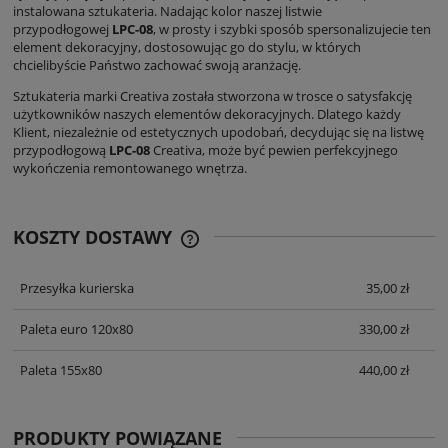
instalowana sztukateria. Nadając kolor naszej listwie
przypodłogowej
LPC-08
, w prosty i szybki sposób spersonalizujecie ten
element dekoracyjny, dostosowując go do stylu, w których
chcielibyście Państwo zachować swoją aranżację.
Sztukateria marki Creativa została stworzona w trosce o satysfakcję
użytkowników naszych elementów dekoracyjnych. Dlatego każdy
Klient, niezależnie od estetycznych upodobań, decydując się na listwę
przypodłogową
LPC-08
Creativa, może być pewien perfekcyjnego
wykończenia remontowanego wnętrza.
KOSZTY DOSTAWY
CENA NIE ZAWIERA EWENTUALNYCH
KOSZTÓW PŁATNOŚCI
Przesyłka kurierska
35,00 zł
Paleta euro 120x80
330,00 zł
Paleta 155x80
440,00 zł
PRODUKTY POWIĄZANE