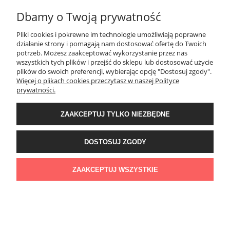
Dbamy o Twoją prywatność
Creativa LPC-06 Listwa przypodłogowa
Pliki cookies i pokrewne im technologie umożliwiają poprawne
działanie strony i pomagają nam dostosować ofertę do Twoich
75,79 zł
potrzeb. Możesz zaakceptować wykorzystanie przez nas
wszystkich tych plików i przejść do sklepu lub dostosować użycie
DO KOSZYKA
plików do swoich preferencji, wybierając opcję "Dostosuj zgody".
Więcej o plikach cookies przeczytasz w naszej Polityce
prywatności.
ZAAKCEPTUJ TYLKO NIEZBĘDNE
DOSTOSUJ ZGODY
Creativa LPC-06M Listwa przypodłogowa
92,83 zł
ZAAKCEPTUJ WSZYSTKIE
DO KOSZYKA