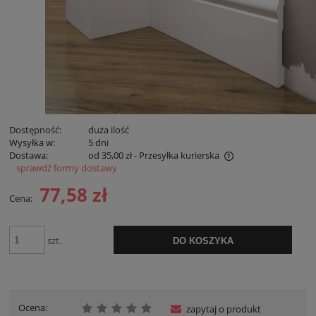
Dostępność:
duża ilość
Wysyłka w:
5 dni
Dostawa:
od 35,00 zł
- Przesyłka kurierska
sprawdź formy dostawy
Cena nie zawiera ewentualnych kosztów płatności
77,58 zł
Cena:
szt.
DO KOSZYKA
Ocena:
zapytaj o produkt