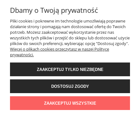
Dbamy o Twoją prywatność
Pliki cookies i pokrewne im technologie umożliwiają poprawne
Creativa LPC-19M-LE Listwa przypodłogowa
działanie strony i pomagają nam dostosować ofertę do Twoich
140,86 zł
potrzeb. Możesz zaakceptować wykorzystanie przez nas
wszystkich tych plików i przejść do sklepu lub dostosować użycie
plików do swoich preferencji, wybierając opcję "Dostosuj zgody".
DO KOSZYKA
Więcej o plikach cookies przeczytasz w naszej Polityce
prywatności.
ZAAKCEPTUJ TYLKO NIEZBĘDNE
DOSTOSUJ ZGODY
Creativa LPC-25M malowana Listwa
przypodłogowa
ZAAKCEPTUJ WSZYSTKIE
141,45 zł
DO KOSZYKA