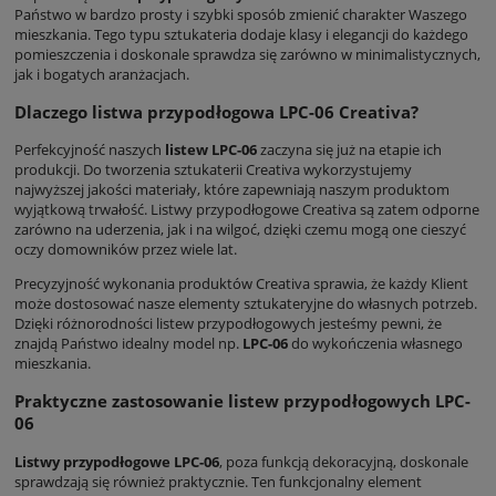
Państwo w bardzo prosty i szybki sposób zmienić charakter Waszego
mieszkania. Tego typu sztukateria dodaje klasy i elegancji do każdego
pomieszczenia i doskonale sprawdza się zarówno w minimalistycznych,
jak i bogatych aranżacjach.
Dlaczego listwa przypodłogowa LPC-06 Creativa?
Perfekcyjność naszych
listew LPC-06
zaczyna się już na etapie ich
produkcji. Do tworzenia sztukaterii Creativa wykorzystujemy
najwyższej jakości materiały, które zapewniają naszym produktom
wyjątkową trwałość. Listwy przypodłogowe Creativa są zatem odporne
zarówno na uderzenia, jak i na wilgoć, dzięki czemu mogą one cieszyć
oczy domowników przez wiele lat.
Precyzyjność wykonania produktów Creativa sprawia, że każdy Klient
może dostosować nasze elementy sztukateryjne do własnych potrzeb.
Dzięki różnorodności listew przypodłogowych jesteśmy pewni, że
znajdą Państwo idealny model np.
LPC-06
do wykończenia własnego
mieszkania.
Praktyczne zastosowanie listew przypodłogowych LPC-
06
Listwy przypodłogowe LPC-06
, poza funkcją dekoracyjną, doskonale
sprawdzają się również praktycznie. Ten funkcjonalny element