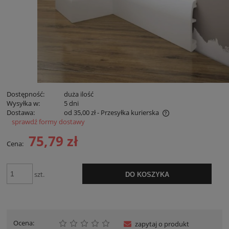
Dostępność:
duża ilość
Wysyłka w:
5 dni
Dostawa:
od 35,00 zł
- Przesyłka kurierska
sprawdź formy dostawy
Cena nie zawiera ewentualnych kosztów płatności
75,79 zł
Cena:
szt.
DO KOSZYKA
Ocena:
zapytaj o produkt