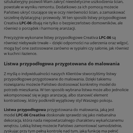
sztukateryjny pozwoli Wam zakryć nieestetyczne uszkodzenia ścian,
powstałe w wyniku remontu. Dodatkowo za ich pomocą możecie
Państwo ukryć rzucające się w oczy nierówności ścian, a zamaskować
szczelinę dylatacyjną i przewody. W ten sposób listwy przypodłogowe
Creativa
LPC-06
dbają nie tylko o bezpieczeństwo domowników, ale
również o porządek i harmonię aranżacji.
Precyzyjnie wykonane listwy przypodłogowe Creativa
LPC-06
są
również niebywale trwałe – dzięki odporności na uderzenia oraz wilgoć,
mogą być one zastosowane zarówno w sypialni czy salonie, jak również
w kuchni i łazience.
Listwa przypodłogowa przygotowana do malowania
Z myślą o indywidualności naszych Klientów stworzyliśmy listwy
przypodłogowe przygotowane do malowania. Dzięki takiemu
rozwiązaniu możecie Państwo dostosować konkretny model do
potrzeb mieszkania. W ten sposób wybrana listwa może albo jednolicie
wkomponować się w jego aranżację, albo stanowić element
kontrastowy, który podkreśli wyjątkowy styl Waszego pokoju.
Listwa przypodłogowa
przygotowana do malowania, jaką jest
model
LPC-06 Creativa
doskonale sprawdzi się jako niebanalna
dekoracja, która nada niepowtarzalnego charakteru wykańczanemu
wnętrzu. Lekką listwę możecie Państwo zamontować samodzielnie,
zyskując przy tym pełną kontrolę nad tym, jaką funkcję ma pełnić