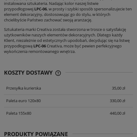
instalowana sztukateria. Nadając kolor naszej listwie
przypodłogowej
LPC-06
, w prosty i szybki sposób spersonalizujecie ten
element dekoracyjny, dostosowując go do stylu, w których
chcielibyście Państwo zachować swoją aranżację.
Sztukateria marki Creativa została stworzona w trosce o satysfakcję
użytkowników naszych elementów dekoracyjnych. Dlatego każdy
Klient, niezależnie od estetycznych upodobań, decydując się na listwę
przypodłogową
LPC-06
Creativa, może być pewien perfekcyjnego
wykończenia remontowanego wnętrza.
KOSZTY DOSTAWY
CENA NIE ZAWIERA EWENTUALNYCH
KOSZTÓW PŁATNOŚCI
Przesyłka kurierska
35,00 zł
Paleta euro 120x80
330,00 zł
Paleta 155x80
440,00 zł
PRODUKTY POWIĄZANE