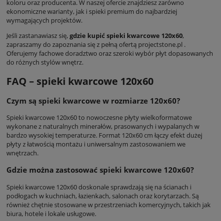
koloru oraz producenta. W naszej ofercie znajdziesz zarówno
ekonomiczne warianty, jak i spieki premium do najbardziej
wymagających projektów.
Jeśli zastanawiasz się,
gdzie kupić spieki kwarcowe 120x60
,
zapraszamy do zapoznania się z pełną ofertą projectstone.pl .
Oferujemy fachowe doradztwo oraz szeroki wybór płyt dopasowanych
do różnych stylów wnętrz.
FAQ – spieki kwarcowe 120x60
Czym są spieki kwarcowe w rozmiarze 120x60?
Spieki kwarcowe 120x60 to nowoczesne płyty wielkoformatowe
wykonane z naturalnych minerałów, prasowanych i wypalanych w
bardzo wysokiej temperaturze. Format 120x60 cm łączy efekt dużej
płyty z łatwością montażu i uniwersalnym zastosowaniem we
wnętrzach.
Gdzie można zastosować spieki kwarcowe 120x60?
Spieki kwarcowe 120x60 doskonale sprawdzają się na ścianach i
podłogach w kuchniach, łazienkach, salonach oraz korytarzach. Są
również chętnie stosowane w przestrzeniach komercyjnych, takich jak
biura, hotele i lokale usługowe.