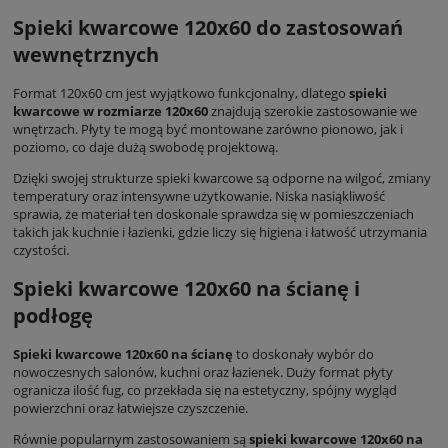
Spieki kwarcowe 120x60 do zastosowań
wewnętrznych
Format 120x60 cm jest wyjątkowo funkcjonalny, dlatego
spieki
kwarcowe w rozmiarze 120x60
znajdują szerokie zastosowanie we
wnętrzach. Płyty te mogą być montowane zarówno pionowo, jak i
poziomo, co daje dużą swobodę projektową.
Dzięki swojej strukturze spieki kwarcowe są odporne na wilgoć, zmiany
temperatury oraz intensywne użytkowanie. Niska nasiąkliwość
sprawia, że materiał ten doskonale sprawdza się w pomieszczeniach
takich jak kuchnie i łazienki, gdzie liczy się higiena i łatwość utrzymania
czystości.
Spieki kwarcowe 120x60 na ścianę i
podłogę
Spieki kwarcowe 120x60 na ścianę
to doskonały wybór do
nowoczesnych salonów, kuchni oraz łazienek. Duży format płyty
ogranicza ilość fug, co przekłada się na estetyczny, spójny wygląd
powierzchni oraz łatwiejsze czyszczenie.
Równie popularnym zastosowaniem są
spieki kwarcowe 120x60 na