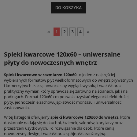
DO KOSZYKA
1
2
3
4
«
»
Spieki kwarcowe 120x60 – uniwersalne
płyty do nowoczesnych wnętrz
Spieki kwarcowe w rozmiarze 120x60
to jeden z najczęściej
wybieranych formatów płyt wielkoformatowych do wnętrz prywatnych
i komercyjnych. Łączą nowoczesny wygląd, wysoką trwałość oraz
praktyczny wymiar, który sprawdza się zarówno na ścianach, jak i na
podłogach. Format 120x60 cm pozwala uzyskać elegancki efekt dużej
płyty, jednocześnie zachowując łatwość montażu i uniwersalność
zastosowania.
W tej kategorii oferujemy
spieki kwarcowe 120x60 do wnętrz
, które
doskonale nadają się do kuchni, łazienek, salonów, korytarzy oraz
przestrzeni użytkowych. To rozwiązanie dla osób, które cenią
nowoczesny design, trwałość oraz spójność aranżacyjną.