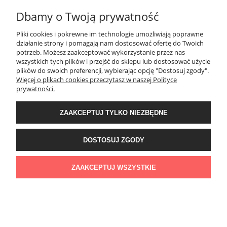
zachowują estetyczny wygląd przez długi czas.
Dbamy o Twoją prywatność
Czy montaż spieków kwarcowych 120x60 jest
skomplikowany?
Pliki cookies i pokrewne im technologie umożliwiają poprawne
działanie strony i pomagają nam dostosować ofertę do Twoich
Montaż spieków kwarcowych 120x60 jest prostszy niż w przypadku
potrzeb. Możesz zaakceptować wykorzystanie przez nas
bardzo dużych formatów, jednak nadal zaleca się wykonanie go przez
wszystkich tych plików i przejść do sklepu lub dostosować użycie
doświadczonych fachowców. Prawidłowy montaż gwarantuje trwałość i
plików do swoich preferencji, wybierając opcję "Dostosuj zgody".
estetykę powierzchni.
Więcej o plikach cookies przeczytasz w naszej Polityce
prywatności.
Od czego zależy cena spieków kwarcowych 120x60?
Cena spieków kwarcowych 120x60 zależy od wybranego wzoru, koloru,
ZAAKCEPTUJ TYLKO NIEZBĘDNE
grubości płyty oraz producenta. Format ten jest często wybierany ze
względu na dobry stosunek ceny do efektu wizualnego.
DOSTOSUJ ZGODY
ZAAKCEPTUJ WSZYSTKIE
POMOC