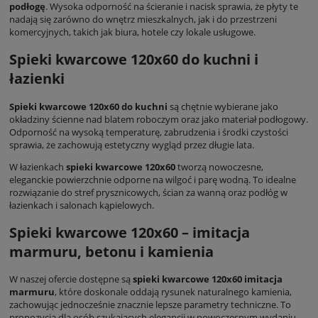
podłogę
. Wysoka odporność na ścieranie i nacisk sprawia, że płyty te
nadają się zarówno do wnętrz mieszkalnych, jak i do przestrzeni
komercyjnych, takich jak biura, hotele czy lokale usługowe.
Spieki kwarcowe 120x60 do kuchni i
łazienki
Spieki kwarcowe 120x60 do kuchni
są chętnie wybierane jako
okładziny ścienne nad blatem roboczym oraz jako materiał podłogowy.
Odporność na wysoką temperaturę, zabrudzenia i środki czystości
sprawia, że zachowują estetyczny wygląd przez długie lata.
W łazienkach
spieki kwarcowe 120x60
tworzą nowoczesne,
eleganckie powierzchnie odporne na wilgoć i parę wodną. To idealne
rozwiązanie do stref prysznicowych, ścian za wanną oraz podłóg w
łazienkach i salonach kąpielowych.
Spieki kwarcowe 120x60 – imitacja
marmuru, betonu i kamienia
W naszej ofercie dostępne są
spieki kwarcowe 120x60 imitacja
marmuru
, które doskonale oddają rysunek naturalnego kamienia,
zachowując jednocześnie znacznie lepsze parametry techniczne. To
propozycja dla osób szukających elegancji w nowoczesnym wydaniu.