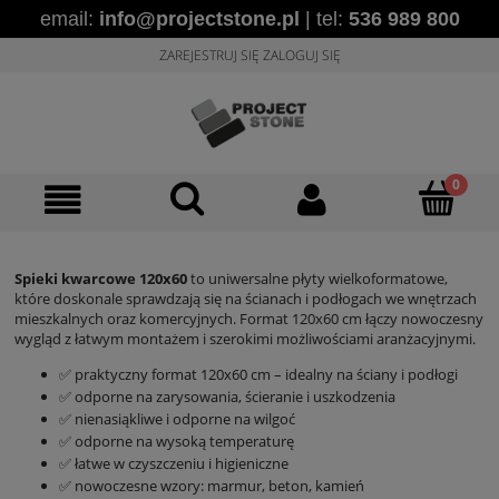
email:
info@projectstone.pl
| tel:
536 989 800
ZAREJESTRUJ SIĘ
ZALOGUJ SIĘ
Spieki kwarcowe 120x60
to uniwersalne płyty wielkoformatowe,
które doskonale sprawdzają się na ścianach i podłogach we wnętrzach
mieszkalnych oraz komercyjnych. Format 120x60 cm łączy nowoczesny
wygląd z łatwym montażem i szerokimi możliwościami aranżacyjnymi.
✅ praktyczny format 120x60 cm – idealny na ściany i podłogi
✅ odporne na zarysowania, ścieranie i uszkodzenia
✅ nienasiąkliwe i odporne na wilgoć
✅ odporne na wysoką temperaturę
✅ łatwe w czyszczeniu i higieniczne
✅ nowoczesne wzory: marmur, beton, kamień