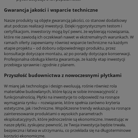
Gwarancja jakości i wsparcie techniczne
Nasze produkty są objęte gwarancją jakości, co stanowi dodatkowy
atut podczas realizacji inwestycji. Dzięki rygorystycznym testom i
certyfikacjom, inwestorzy mogą być pewni, że wybierają rozwiązania,
które nie zawiodą ich oczekiwań nawet w ekstremalnych warunkach. W
ramach oferty zapewniamy również wsparcie techniczne na każdym
etapie projektu – od doboru odpowiedniego produktu, przez
konsultacje dotyczące montażu, aż po porady dotyczące konserwacji.
Profesjonalna obsługa klienta gwarantuje, że każdy etap inwestycji
przebiega sprawnie i zgodnie z planem.
Przyszłość budownictwa z nowoczesnymi płytkami
W miarę jak technologia i design ewoluują, rośnie również rola
materiałów budowlanych, które łączą w sobie innowacyjność z
funkcjonalnością. Płytki na inwestycje to odpowiedź na rosnące
wymagania rynku – rozwiązanie, które spełnia zarówno kryteria
estetyczne, jak i techniczne. Współczesne trendy wskazują na rosnące
zainteresowanie produktami o wysokich parametrach
eksploatacyjnych, które jednocześnie są ekonomiczne. Inwestując w
nasze płytki, zyskujesz pewność, że Twoja inwestycja będzie trwała,
bezpieczna i łatwa w utrzymaniu, co przekłada się na długoterminowe
korzyści ekonomiczne.