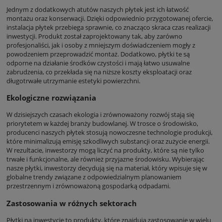
Jednym z dodatkowych atutów naszych płytek jest ich łatwość
montażu oraz konserwacji. Dzięki odpowiednio przygotowanej ofercie,
instalacja płytek przebiega sprawnie, co znacząco skraca czas realizacji
inwestycji. Produkt został zaprojektowany tak, aby zarówno
profesjonaliści, jak i osoby z mniejszym doświadczeniem mogły z
powodzeniem przeprowadzić montaż. Dodatkowo, płytki te są
odporne na działanie środków czystości i mają łatwo usuwalne
zabrudzenia, co przekłada się na niższe koszty eksploatacji oraz
długotrwałe utrzymanie estetyki powierzchni.
Ekologiczne rozwiązania
W dzisiejszych czasach ekologia i zrównoważony rozwój stają się
priorytetem w każdej branży budowlanej. W trosce o środowisko,
producenci naszych płytek stosują nowoczesne technologie produkcji,
które minimalizują emisję szkodliwych substancji oraz zużycie energii.
W rezultacie, inwestorzy mogą liczyć na produkty, które są nie tylko
trwałe i funkcjonalne, ale również przyjazne środowisku. Wybierając
nasze płytki, inwestorzy decydują się na materiał, który wpisuje się w
globalne trendy związane z odpowiedzialnym planowaniem
przestrzennym i zrównoważoną gospodarką odpadami.
Zastosowania w różnych sektorach
Płytki na inwestycje to produkty, które znajdują zastosowanie w wielu