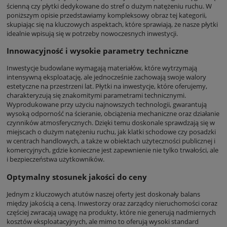
ścienną czy płytki dedykowane do stref o dużym natężeniu ruchu. W
poniższym opisie przedstawiamy kompleksowy obraz tej kategorii,
skupiając się na kluczowych aspektach, które sprawiają, że nasze płytki
idealnie wpisują się w potrzeby nowoczesnych inwestycji.
Innowacyjność i wysokie parametry techniczne
Inwestycje budowlane wymagają materiałów, które wytrzymają
intensywną eksploatację, ale jednocześnie zachowają swoje walory
estetyczne na przestrzeni lat. Płytki na inwestycje, które oferujemy,
charakteryzują się znakomitymi parametrami technicznymi.
Wyprodukowane przy użyciu najnowszych technologii, gwarantują
wysoką odporność na ścieranie, obciążenia mechaniczne oraz działanie
czynników atmosferycznych. Dzięki temu doskonale sprawdzają się w
miejscach o dużym natężeniu ruchu, jak klatki schodowe czy posadzki
w centrach handlowych, a także w obiektach użyteczności publicznej i
komercyjnych, gdzie konieczne jest zapewnienie nie tylko trwałości, ale
i bezpieczeństwa użytkowników.
Optymalny stosunek jakości do ceny
Jednym z kluczowych atutów naszej oferty jest doskonały balans
między jakością a ceną. Inwestorzy oraz zarządcy nieruchomości coraz
częściej zwracają uwagę na produkty, które nie generują nadmiernych
kosztów eksploatacyjnych, ale mimo to oferują wysoki standard