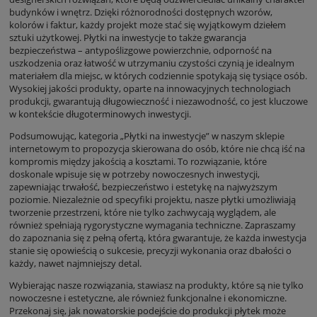
budynków i wnętrz. Dzięki różnorodności dostępnych wzorów,
kolorów i faktur, każdy projekt może stać się wyjątkowym dziełem
sztuki użytkowej. Płytki na inwestycje to także gwarancja
bezpieczeństwa – antypoślizgowe powierzchnie, odporność na
uszkodzenia oraz łatwość w utrzymaniu czystości czynią je idealnym
materiałem dla miejsc, w których codziennie spotykają się tysiące osób.
Wysokiej jakości produkty, oparte na innowacyjnych technologiach
produkcji, gwarantują długowieczność i niezawodność, co jest kluczowe
w kontekście długoterminowych inwestycji.
Podsumowując, kategoria „Płytki na inwestycje” w naszym sklepie
internetowym to propozycja skierowana do osób, które nie chcą iść na
kompromis między jakością a kosztami. To rozwiązanie, które
doskonale wpisuje się w potrzeby nowoczesnych inwestycji,
zapewniając trwałość, bezpieczeństwo i estetykę na najwyższym
poziomie. Niezależnie od specyfiki projektu, nasze płytki umożliwiają
tworzenie przestrzeni, które nie tylko zachwycają wyglądem, ale
również spełniają rygorystyczne wymagania techniczne. Zapraszamy
do zapoznania się z pełną ofertą, która gwarantuje, że każda inwestycja
stanie się opowieścią o sukcesie, precyzji wykonania oraz dbałości o
każdy, nawet najmniejszy detal.
Wybierając nasze rozwiązania, stawiasz na produkty, które są nie tylko
nowoczesne i estetyczne, ale również funkcjonalne i ekonomiczne.
Przekonaj się, jak nowatorskie podejście do produkcji płytek może