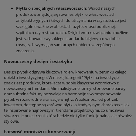
Płytki o specjalnych właściwościach:
Wśród naszych
produktów znajdują się również płytki o właściwościach
antybakteryjnych i łatwych do utrzymania w czystości, co jest
szczególnie ważne w obiektach użyteczności publicznej,
szpitalach czy restauracjach. Dzięki temu rozwiązaniu, możliwe
jest zachowanie wysokiego standardu higieny, co w dobie
rosnących wymagań sanitarnych nabiera szczególnego
znaczenia.
Nowoczesny design i estetyka
Design płytek odgrywa kluczową rolę w kreowaniu wizerunku całego
obiektu inwestycyjnego. W naszej kategorii "Płytki na inwestycje"
znajdziesz produkty, które łączą w sobie klasyczne wzornictwo z
nowoczesnymi trendami. Minimalistyczne formy, stonowane barwy
oraz subtelne faktury pozwalają na harmonijne wkomponowanie
płytek w różnorodne aranżacje wnętrz. W zależności od potrzeb
inwestora, dostępne są zarówno płytki o tradycyjnym charakterze, jak i
te inspirowane najnowszymi trendami projektowymi, co umożliwia
stworzenie przestrzeni, która będzie nie tylko funkcjonalna, ale również
stylowa.
Łatwość montażu i konserwacji