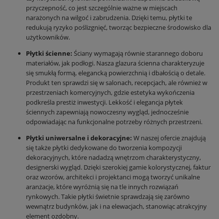
przyczepność, co jest szczególnie ważne w miejscach
narażonych na wilgoć i zabrudzenia. Dzięki temu, płytki te
redukują ryzyko poślizgnięć, tworząc bezpieczne środowisko dla
użytkowników.
Płytki ścienne:
Ściany wymagają równie starannego doboru
materiałów, jak podłogi. Nasza glazura ścienna charakteryzuje
się smukłą formą, elegancką powierzchnią i dbałością o detale.
Produkt ten sprawdzi się w salonach, recepcjach, ale również w
przestrzeniach komercyjnych, gdzie estetyka wykończenia
podkreśla prestiż inwestycji. Lekkość i elegancja płytek
ściennych zapewniają nowoczesny wygląd, jednocześnie
odpowiadając na funkcjonalne potrzeby różnych przestrzeni.
Płytki uniwersalne i dekoracyjne:
W naszej ofercie znajdują
się także płytki dedykowane do tworzenia kompozycji
dekoracyjnych, które nadadzą wnętrzom charakterystyczny,
designerski wygląd. Dzięki szerokiej gamie kolorystycznej, faktur
oraz wzorów, architekci i projektanci mogą tworzyć unikalne
aranżacje, które wyróżnią się na tle innych rozwiązań
rynkowych. Takie płytki świetnie sprawdzają się zarówno
wewnątrz budynków, jak i na elewacjach, stanowiąc atrakcyjny
element ozdobny.