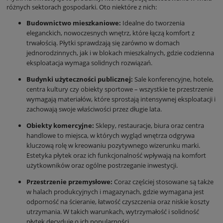
różnych sektorach gospodarki. Oto niektóre z nich:
Budownictwo mieszkaniowe:
Idealne do tworzenia
eleganckich, nowoczesnych wnętrz, które łączą komfort z
trwałością. Płytki sprawdzają się zarówno w domach
jednorodzinnych, jak i w blokach mieszkalnych, gdzie codzienna
eksploatacja wymaga solidnych rozwiązań.
Budynki użyteczności publicznej:
Sale konferencyjne, hotele,
centra kultury czy obiekty sportowe – wszystkie te przestrzenie
wymagają materiałów, które sprostają intensywnej eksploatacji i
zachowają swoje właściwości przez długie lata.
Obiekty komercyjne:
Sklepy, restauracje, biura oraz centra
handlowe to miejsca, w których wygląd wnętrza odgrywa
kluczową rolę w kreowaniu pozytywnego wizerunku marki.
Estetyka płytek oraz ich funkcjonalność wpływają na komfort
użytkowników oraz ogólne postrzeganie inwestycji.
Przestrzenie przemysłowe:
Coraz częściej stosowane są także
w halach produkcyjnych i magazynach, gdzie wymagana jest
odporność na ścieranie, łatwość czyszczenia oraz niskie koszty
utrzymania. W takich warunkach, wytrzymałość i solidność
płytek decyduje o ich popularności.