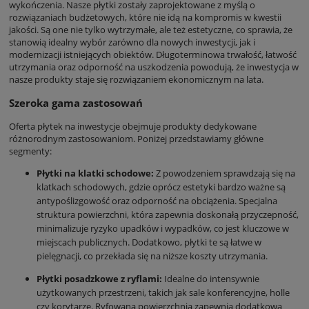
wykończenia. Nasze płytki zostały zaprojektowane z myślą o
rozwiązaniach budżetowych, które nie idą na kompromis w kwestii
jakości. Są one nie tylko wytrzymałe, ale też estetyczne, co sprawia, że
stanowią idealny wybór zarówno dla nowych inwestycji, jak i
modernizacji istniejących obiektów. Długoterminowa trwałość, łatwość
utrzymania oraz odporność na uszkodzenia powodują, że inwestycja w
nasze produkty staje się rozwiązaniem ekonomicznym na lata.
Szeroka gama zastosowań
Oferta płytek na inwestycje obejmuje produkty dedykowane
różnorodnym zastosowaniom. Poniżej przedstawiamy główne
segmenty:
Płytki na klatki schodowe:
Z powodzeniem sprawdzają się na
klatkach schodowych, gdzie oprócz estetyki bardzo ważne są
antypoślizgowość oraz odporność na obciążenia. Specjalna
struktura powierzchni, która zapewnia doskonałą przyczepność,
minimalizuje ryzyko upadków i wypadków, co jest kluczowe w
miejscach publicznych. Dodatkowo, płytki te są łatwe w
pielęgnacji, co przekłada się na niższe koszty utrzymania.
Płytki posadzkowe z ryflami:
Idealne do intensywnie
użytkowanych przestrzeni, takich jak sale konferencyjne, holle
czy korytarze. Ryfowana powierzchnia zapewnia dodatkową