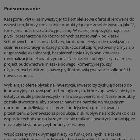
Podsumowanie
Kategoria „Płytki na inwestycje” to kompleksowa oferta skierowana do
wszystkich, którzy cenią sobie produkty łączące w sobie wysoką jakość,
funkcjonalność oraz atrakcyjną cenę. W naszej propozycji znajdziesz
płytki przeznaczone do różnorodnych zastosowań – od klatek
schodowych, przez posadzki z ryflami, aż po eleganckie rozwiązania
ścienne i dekoracyjne. Każdy produkt został zaprojektowany z myślą o
długotrwałej eksploatacji, bezpieczeństwie użytkowników oraz
minimalizacji kosztów utrzymania. Niezależnie od tego, czy realizujesz
projekt budownictwa mieszkaniowego, komercyjnego, czy
użyteczności publicznej, nasze płytki stanowią gwarancję solidności i
nowoczesności.
Wybierając ofertę płytek na inwestycje, inwestorzy zyskują dostęp do
innowacyjnych rozwiązań technologicznych, które zapewniają nie tylko
estetyczne, ale przede wszystkim trwałe powierzchnie. Nasze produkty
zostały stworzone, aby sprostać nawet najbardziej wymagającym
normom, umożliwiając elastyczne podejście do projektowania
przestrzeni. Zrównoważona produkcja, niski wpływ na środowisko oraz
wsparcie techniczne na każdym etapie realizacji inwestycji sprawiają, że
nasze płytki stanowią wybór przyszłościowy.
Współczesny rynek wymaga nie tylko funkcjonalnych, ale także
designerskich rozwiązań, które będą odzwierciedlać unikalny charakter