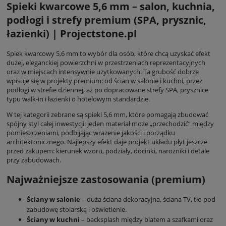
Spieki kwarcowe 5,6 mm – salon, kuchnia,
podłogi i strefy premium (SPA, prysznic,
łazienki) | Projectstone.pl
Spiek kwarcowy 5,6 mm to wybór dla osób, które chcą uzyskać efekt
dużej, eleganckiej powierzchni w przestrzeniach reprezentacyjnych
oraz w miejscach intensywnie użytkowanych. Ta grubość dobrze
wpisuje się w projekty premium: od ścian w salonie i kuchni, przez
podłogi w strefie dziennej, aż po dopracowane strefy SPA, prysznice
typu walk-in i łazienki o hotelowym standardzie.
W tej kategorii zebrane są spieki 5,6 mm, które pomagają zbudować
spójny styl całej inwestycji: jeden materiał może „przechodzić” między
pomieszczeniami, podbijając wrażenie jakości i porządku
architektonicznego. Najlepszy efekt daje projekt układu płyt jeszcze
przed zakupem: kierunek wzoru, podziały, docinki, narożniki i detale
przy zabudowach.
Najważniejsze zastosowania (premium)
Ściany w salonie
– duża ściana dekoracyjna, ściana TV, tło pod
zabudowę stolarską i oświetlenie.
Ściany w kuchni
– backsplash między blatem a szafkami oraz