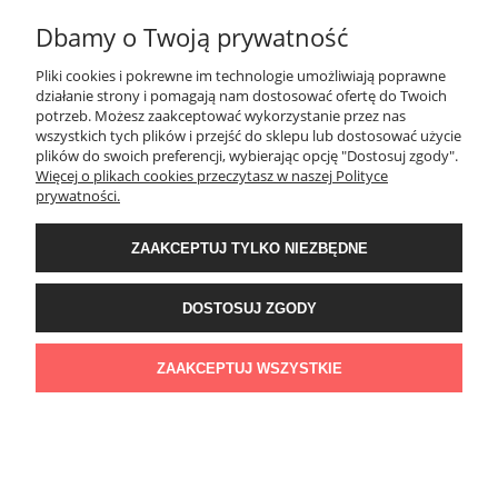
Dbamy o Twoją prywatność
INFORMACJE
Pliki cookies i pokrewne im technologie umożliwiają poprawne
działanie strony i pomagają nam dostosować ofertę do Twoich
potrzeb. Możesz zaakceptować wykorzystanie przez nas
O NAS
wszystkich tych plików i przejść do sklepu lub dostosować użycie
plików do swoich preferencji, wybierając opcję "Dostosuj zgody".
Więcej o plikach cookies przeczytasz w naszej Polityce
Project Stone
prywatności.
ul. Jagiellońska 55
83-110 Tczew
ZAAKCEPTUJ TYLKO NIEZBĘDNE
e-mail:
info@projectstone.pl
tel.
536 989 800
Obserwuj nas na social media!
DOSTOSUJ ZGODY
© 2011 PROJECTSTONE
ZAAKCEPTUJ WSZYSTKIE
POKAŻ PEŁNĄ WERSJĘ STRONY
Sklep internetowy Shoper.pl