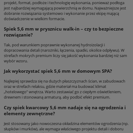
projekt, format, podłoże i technologię wykonania, ponieważ podłoga
jest najbardziej wymagającą powierzchnią w domu. Najważniejsze jest
dobranie rozwiązania systemowo i wykonanie przez ekipę mającą
doświadczenie w wielkim formacie.
Spiek 5,6 mm w prysznicu walk-in – czy to bezpieczne
rozwiązanie?
Tak, pod warunkiem poprawnie wykonanej hydroizolacji i
dopracowania detali (narożniki, łączenia, spadki, okolice odpływu). W
strefach mokrych premium liczy się jakość wykonania bardziej niż sam
wybór wzoru.
Jak wykorzystać spiek 5,6 mm w domowym SPA?
Najlepiej sprawdza się na dużych płaszczyznach ścian, w zabudowach
oraz w strefach relaksu, gdzie materiał ma budować klimat
„hotelowego” wnętrza. Warto zestawiać go z ciepłym oświetleniem,
drewnem i stonowaną armaturą, aby podbić efekt premium.
Czy spiek kwarcowy 5,6 mm nadaje się na ogrodzenia i
elementy zewnętrzne?
Jest stosowany jako nowoczesna okładzina elementów ogrodzenia (np.
słupków i murków), ale wymaga właściwego projektu detali i doboru