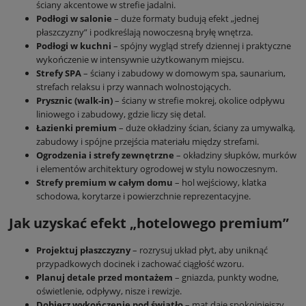
ściany akcentowe w strefie jadalni.
Podłogi w salonie
– duże formaty budują efekt „jednej
płaszczyzny” i podkreślają nowoczesną bryłę wnętrza.
Podłogi w kuchni
– spójny wygląd strefy dziennej i praktyczne
wykończenie w intensywnie użytkowanym miejscu.
Strefy SPA
– ściany i zabudowy w domowym spa, saunarium,
strefach relaksu i przy wannach wolnostojących.
Prysznic (walk-in)
– ściany w strefie mokrej, okolice odpływu
liniowego i zabudowy, gdzie liczy się detal.
Łazienki premium
– duże okładziny ścian, ściany za umywalką,
zabudowy i spójne przejścia materiału między strefami.
Ogrodzenia i strefy zewnętrzne
– okładziny słupków, murków
i elementów architektury ogrodowej w stylu nowoczesnym.
Strefy premium w całym domu
– hol wejściowy, klatka
schodowa, korytarze i powierzchnie reprezentacyjne.
Jak uzyskać efekt „hotelowego premium”
Projektuj płaszczyzny
– rozrysuj układ płyt, aby uniknąć
przypadkowych docinek i zachować ciągłość wzoru.
Planuj detale przed montażem
– gniazda, punkty wodne,
oświetlenie, odpływy, nisze i rewizje.
Dobierz wykończenie pod światło
– mat daje spokojniejszy