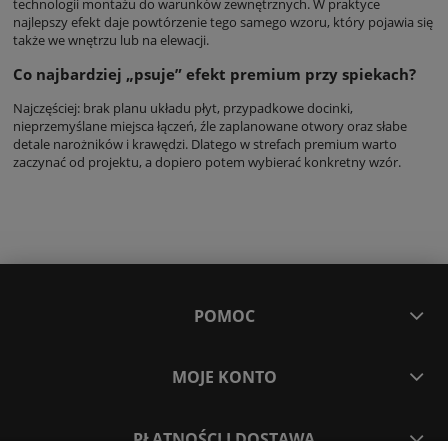
technologii montażu do warunków zewnętrznych. W praktyce
najlepszy efekt daje powtórzenie tego samego wzoru, który pojawia się
także we wnętrzu lub na elewacji.
Co najbardziej „psuje” efekt premium przy spiekach?
Najczęściej: brak planu układu płyt, przypadkowe docinki,
nieprzemyślane miejsca łączeń, źle zaplanowane otwory oraz słabe
detale narożników i krawędzi. Dlatego w strefach premium warto
zaczynać od projektu, a dopiero potem wybierać konkretny wzór.
POMOC
MOJE KONTO
PŁATNOŚCI I DOSTAWA