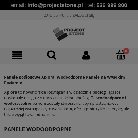
email:
info@projectstone.pl
| tel:
536 989 800
ZAREJESTRUJ SIĘ
ZALOGUJ SIĘ
Panele podłogowe Xplora: Wodoodporne Panele na Wysokim
Poziomie
Xplora
to nowatorskie rozwiązanie w dziedzinie
podłóg
, łączące
doskonały design z niezwykłą funkcjonalnością. Te
wodoodporne i
wodoszczelne panele
zostały stworzone, aby sprostać nawet
najbardziej wymagającym warunkom, oferując nie tylko estetykę, ale
także wyjątkową odporność.
PANELE WODOODPORNE