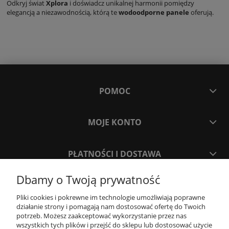
Odkryj świat
Xplora
i doświadcz unikalnej harmonii pomiędzy
elegancją a niezawodnością, którą te
wodoodporne panele
oferują.
POMOC
MOJE KONTO
PŁATNOŚCI I DOSTAWA
Dbamy o Twoją prywatność
INFORMACJE
Pliki cookies i pokrewne im technologie umożliwiają poprawne
działanie strony i pomagają nam dostosować ofertę do Twoich
O NAS
potrzeb. Możesz zaakceptować wykorzystanie przez nas
wszystkich tych plików i przejść do sklepu lub dostosować użycie