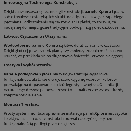
Innowacyjna Technologia Konstrukcji:
Dzięki zaawansowanej technologii konstrukcji,
panele Xplora
łączą w
sobie trwałość z estetyką. Ich struktura odporna na wilgoć zapobiega
pęcznieniu, odkształcaniu się czy rozwijaniu pleśni, co sprawia, że
nadają się do miejsc, gdzie tradycyjne podłogi mogą ulec uszkodzeniu.
Łatwość Czyszczenia i Utrzymania:
Wodoodporne panele Xplora
są łatwe do utrzymania w czystości.
Dzięki gładkiej powierzchni, plamy czy zanieczyszczenia można łatwo
usunąć, co przekłada się na długotrwałą świeżość i łatwość pielęgnacji.
Estetyka i Wybór Wzorów:
Panele podłogowe Xplora
nie tylko gwarantuje wyjątkową
funkcjonalność, ale także oferuje szeroką gamę wzorów i kolorów,
pozwalając na dopasowanie do każdego stylu wnętrza. Od imitacji
naturalnego drewna po nowoczesne i minimalistyczne wzory – każdy
znajdzie coś dla siebie.
Montaż i Trwałość:
Prosty system montażu sprawia, że instalacja paneli
Xplora
jest szybka
i efektywna. Ich trwała konstrukcja pozwala cieszyć się pięknem i
funkcjonalnością podłogi przez długi czas.