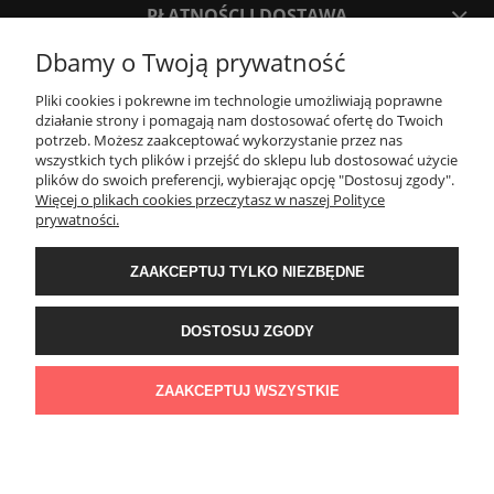
PŁATNOŚCI I DOSTAWA
Dbamy o Twoją prywatność
INFORMACJE
Pliki cookies i pokrewne im technologie umożliwiają poprawne
działanie strony i pomagają nam dostosować ofertę do Twoich
potrzeb. Możesz zaakceptować wykorzystanie przez nas
O NAS
wszystkich tych plików i przejść do sklepu lub dostosować użycie
plików do swoich preferencji, wybierając opcję "Dostosuj zgody".
Więcej o plikach cookies przeczytasz w naszej Polityce
Project Stone
prywatności.
ul. Jagiellońska 55
83-110 Tczew
ZAAKCEPTUJ TYLKO NIEZBĘDNE
e-mail:
info@projectstone.pl
tel.
536 989 800
Obserwuj nas na social media!
DOSTOSUJ ZGODY
© 2011 PROJECTSTONE
ZAAKCEPTUJ WSZYSTKIE
POKAŻ PEŁNĄ WERSJĘ STRONY