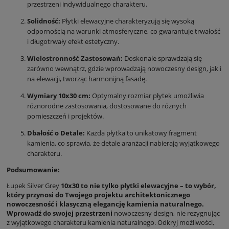
przestrzeni indywidualnego charakteru.
Solidność:
Płytki elewacyjne charakteryzują się wysoką
odpornością na warunki atmosferyczne, co gwarantuje trwałość
i długotrwały efekt estetyczny.
Wielostronność Zastosowań:
Doskonale sprawdzają się
zarówno wewnątrz, gdzie wprowadzają nowoczesny design, jak i
na elewacji, tworząc harmonijną fasadę.
Wymiary 10x30 cm:
Optymalny rozmiar płytek umożliwia
różnorodne zastosowania, dostosowane do różnych
pomieszczeń i projektów.
Dbałość o Detale:
Każda płytka to unikatowy fragment
kamienia, co sprawia, że detale aranżacji nabierają wyjątkowego
charakteru.
Podsumowanie:
Łupek Silver Grey
10x30 to nie tylko płytki elewacyjne – to wybór,
który przynosi do Twojego projektu architektonicznego
nowoczesność i klasyczną elegancję kamienia naturalnego.
Wprowadź do swojej przestrzeni
nowoczesny design, nie rezygnując
z wyjątkowego charakteru kamienia naturalnego. Odkryj możliwości,