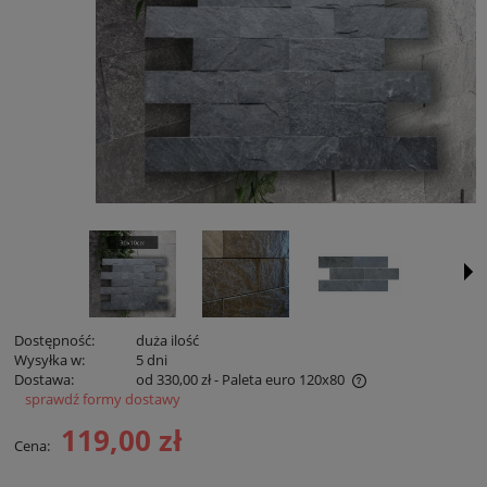
Dostępność:
duża ilość
Wysyłka w:
5 dni
Dostawa:
od 330,00 zł
- Paleta euro 120x80
sprawdź formy dostawy
Cena nie zawiera ewentualnych kosztów płatności
119,00 zł
Cena: