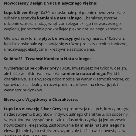
Nowoczesny Design z Nutą Klasycznego Piękna:
Łupek Silver Grey
10x30 to doskonałe połączenie nowoczesności z
subtelną estetyką
kamienia naturalnego
. Charakterystyczne
odcienie szarości nadają wnętrzom eleganckiego i nowoczesnego
wyglądu, jednocześnie podkreślając piękno naturalnego kamienia.
Oferowane w formie
płytek elewacyjnych
o wymiarach 10x30 cm,
łupki te doskonale wpasowują się w różne projekty architektoniczne,
umożliwiając elastyczne i kreatywne zastosowania.
Solidność i Trwałość Kamienia Naturalnego:
Wybierając
Łupek Silver Grey
10x30, inwestujesz nie tylko w design,
ale także w solidność i trwałość
kamienia naturalnego
. Płytki te
charakteryzują się wysoką odpornością na warunki atmosferyczne, co
sprawia, że są idealnym rozwiązaniem zarówno na elewacji, jak i
wewnątrz budynków.
Elewacja o Wyjątkowym Charakterze:
Łupki na elewację Silver Grey
to propozycja dla tych, którzy pragną
nadać swojemu budynkowi indywidualnego charakteru. Ich subtelny,
szary kolor tworzy spójne detale na fasadzie, czyniąc ją jednocześnie
nowoczesną i elegancką. Zastosowanie
kamienia naturalnego
na
elewacji to nie tylko estetyczny wybór, ale także trwała inwestycja w
wygląd budynku na lata.