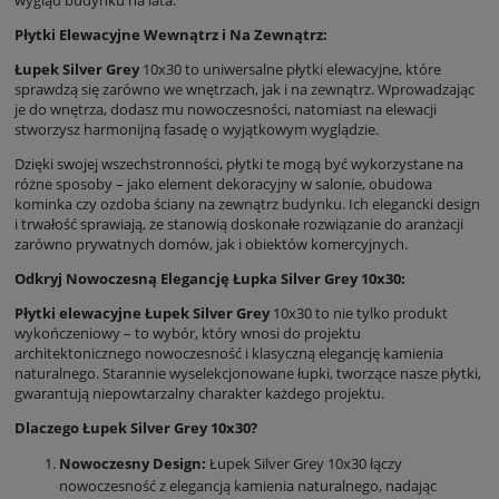
Płytki Elewacyjne Wewnątrz i Na Zewnątrz:
Łupek Silver Grey
10x30 to uniwersalne płytki elewacyjne, które
sprawdzą się zarówno we wnętrzach, jak i na zewnątrz. Wprowadzając
je do wnętrza, dodasz mu nowoczesności, natomiast na elewacji
stworzysz harmonijną fasadę o wyjątkowym wyglądzie.
Dzięki swojej wszechstronności, płytki te mogą być wykorzystane na
różne sposoby – jako element dekoracyjny w salonie, obudowa
kominka czy ozdoba ściany na zewnątrz budynku. Ich elegancki design
i trwałość sprawiają, że stanowią doskonałe rozwiązanie do aranżacji
zarówno prywatnych domów, jak i obiektów komercyjnych.
Odkryj Nowoczesną Elegancję Łupka Silver Grey 10x30:
Płytki elewacyjne Łupek Silver Grey
10x30 to nie tylko produkt
wykończeniowy – to wybór, który wnosi do projektu
architektonicznego nowoczesność i klasyczną elegancję kamienia
naturalnego. Starannie wyselekcjonowane łupki, tworzące nasze płytki,
gwarantują niepowtarzalny charakter każdego projektu.
Dlaczego Łupek Silver Grey 10x30?
Nowoczesny Design:
Łupek Silver Grey 10x30 łączy
nowoczesność z elegancją kamienia naturalnego, nadając