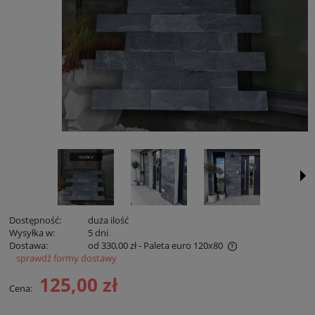
Dostępność:
duża ilość
Wysyłka w:
5 dni
Dostawa:
od 330,00 zł
- Paleta euro 120x80
sprawdź formy dostawy
Cena nie zawiera ewentualnych kosztów płatności
125,00 zł
Cena: