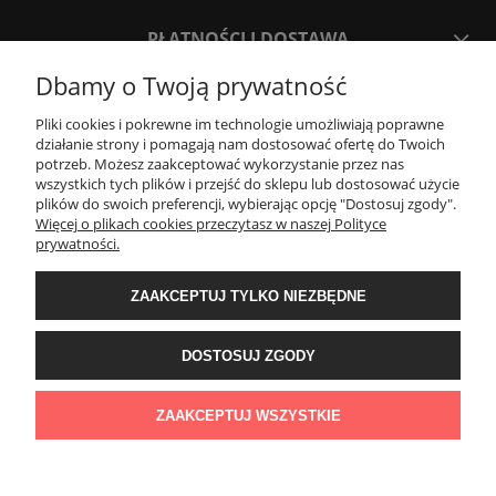
PŁATNOŚCI I DOSTAWA
Dbamy o Twoją prywatność
INFORMACJE
Pliki cookies i pokrewne im technologie umożliwiają poprawne
działanie strony i pomagają nam dostosować ofertę do Twoich
potrzeb. Możesz zaakceptować wykorzystanie przez nas
O NAS
wszystkich tych plików i przejść do sklepu lub dostosować użycie
plików do swoich preferencji, wybierając opcję "Dostosuj zgody".
Więcej o plikach cookies przeczytasz w naszej Polityce
Project Stone
prywatności.
ul. Jagiellońska 55
83-110 Tczew
ZAAKCEPTUJ TYLKO NIEZBĘDNE
e-mail:
info@projectstone.pl
tel.
536 989 800
Obserwuj nas na social media!
DOSTOSUJ ZGODY
© 2011 PROJECTSTONE
ZAAKCEPTUJ WSZYSTKIE
POKAŻ PEŁNĄ WERSJĘ STRONY