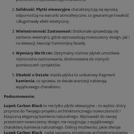
Solidność:
Płytki elewacyjne
charakteryzują się wysoką
odpornością na warunki atmosferyczne, co gwarantuje trwałość
i długotrwały efekt estetyczny.
Wielostronność Zastosowań:
Doskonale sprawdzają się
zarówno wewnątrz, gdzie wprowadzają nowoczesny design, jak i
na elewacji, tworząc harmonijną fasadę.
Wymiary 30x10 cm:
Optymalny rozmiar płytek umożliwia
różnorodne zastosowania, dostosowane do różnych
pomieszczeń i projektów.
Dbałość o Detale:
Każda płytka to unikatowy fragment
kamienia
, co sprawia, że detale aranżacji nabierają
wyjątkowego charakteru.
Podsumowanie:
Łupek Carbon Black
to nie tylko płytki elewacyjne – to wybór, który
przynosi do Twojego projektu architektonicznego nowoczesność i
klasyczną elegancję kamienia naturalnego. Wprowadź do swojej
przestrzeni nowoczesny design, nie rezygnując z wyjątkowego
charakteru kamienia naturalnego. Odkryj możliwości, jakie oferuje
Łupek Carbon Black
nadaj swojemu projektowi architektonicznemu