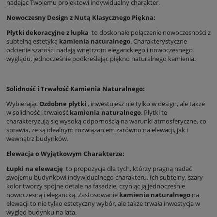
nadając Twojemu projektowi indywidualny charakter.
Nowoczesny Design z Nutą Klasycznego Piękna:
Płytki dekoracyjne z łupka
to doskonałe połączenie nowoczesności z
subtelną estetyką
kamienia naturalnego
. Charakterystyczne
odcienie szarości nadają wnętrzom eleganckiego i nowoczesnego
wyglądu, jednocześnie podkreślając piękno naturalnego kamienia.
Solidność i Trwałość Kamienia Naturalnego:
Wybierając
Ozdobne płytki
, inwestujesz nie tylko w design, ale także
w solidność i trwałość
kamienia naturalnego
. Płytki te
charakteryzują się wysoką odpornością na warunki atmosferyczne, co
sprawia, że są idealnym rozwiązaniem zarówno na elewacji, jak i
wewnątrz budynków.
Elewacja o Wyjątkowym Charakterze:
Łupki na elewację
to propozycja dla tych, którzy pragną nadać
swojemu budynkowi indywidualnego charakteru. Ich subtelny, szary
kolor tworzy spójne detale na fasadzie, czyniąc ją jednocześnie
nowoczesną i elegancką. Zastosowanie
kamienia naturalnego
na
elewacji to nie tylko estetyczny wybór, ale także trwała inwestycja w
wygląd budynku na lata.