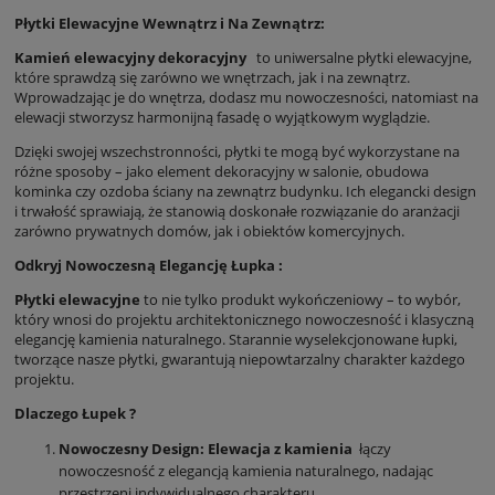
Płytki Elewacyjne Wewnątrz i Na Zewnątrz:
Kamień elewacyjny dekoracyjny
to uniwersalne płytki elewacyjne,
które sprawdzą się zarówno we wnętrzach, jak i na zewnątrz.
Wprowadzając je do wnętrza, dodasz mu nowoczesności, natomiast na
elewacji stworzysz harmonijną fasadę o wyjątkowym wyglądzie.
Dzięki swojej wszechstronności, płytki te mogą być wykorzystane na
różne sposoby – jako element dekoracyjny w salonie, obudowa
kominka czy ozdoba ściany na zewnątrz budynku. Ich elegancki design
i trwałość sprawiają, że stanowią doskonałe rozwiązanie do aranżacji
zarówno prywatnych domów, jak i obiektów komercyjnych.
Odkryj Nowoczesną Elegancję Łupka :
Płytki elewacyjne
to nie tylko produkt wykończeniowy – to wybór,
który wnosi do projektu architektonicznego nowoczesność i klasyczną
elegancję kamienia naturalnego. Starannie wyselekcjonowane łupki,
tworzące nasze płytki, gwarantują niepowtarzalny charakter każdego
projektu.
Dlaczego Łupek ?
Nowoczesny Design:
Elewacja z kamienia
łączy
nowoczesność z elegancją kamienia naturalnego, nadając
przestrzeni indywidualnego charakteru.