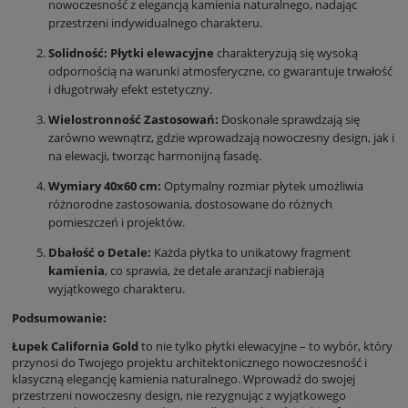
nowoczesność z elegancją kamienia naturalnego, nadając
przestrzeni indywidualnego charakteru.
Solidność:
Płytki elewacyjne
charakteryzują się wysoką
odpornością na warunki atmosferyczne, co gwarantuje trwałość
i długotrwały efekt estetyczny.
Wielostronność Zastosowań:
Doskonale sprawdzają się
zarówno wewnątrz, gdzie wprowadzają nowoczesny design, jak i
na elewacji, tworząc harmonijną fasadę.
Wymiary 40x60 cm:
Optymalny rozmiar płytek umożliwia
różnorodne zastosowania, dostosowane do różnych
pomieszczeń i projektów.
Dbałość o Detale:
Każda płytka to unikatowy fragment
kamienia
, co sprawia, że detale aranżacji nabierają
wyjątkowego charakteru.
Podsumowanie:
Łupek California Gold
to nie tylko płytki elewacyjne – to wybór, który
przynosi do Twojego projektu architektonicznego nowoczesność i
klasyczną elegancję kamienia naturalnego. Wprowadź do swojej
przestrzeni nowoczesny design, nie rezygnując z wyjątkowego