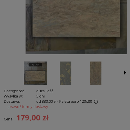
Dostępność:
duża ilość
Wysyłka w:
5 dni
Dostawa:
od 330,00 zł
- Paleta euro 120x80
sprawdź formy dostawy
Cena nie zawiera ewentualnych kosztów płatności
179,00 zł
Cena: