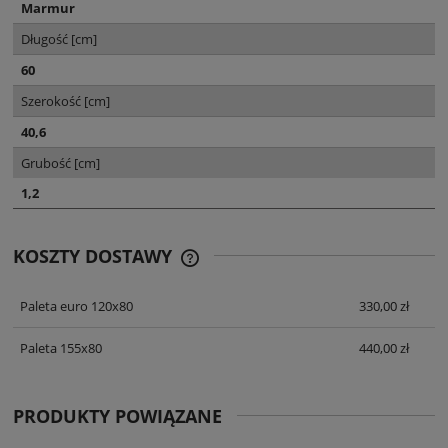
Marmur
Długość [cm]
60
Szerokość [cm]
40,6
Grubość [cm]
1,2
KOSZTY DOSTAWY
CENA NIE ZAWIERA EWENTUALNYCH
KOSZTÓW PŁATNOŚCI
Paleta euro 120x80
330,00 zł
Paleta 155x80
440,00 zł
PRODUKTY POWIĄZANE