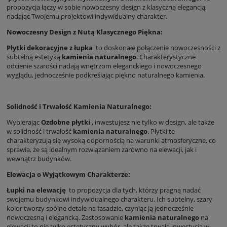
propozycja łączy w sobie nowoczesny design z klasyczną elegancją,
nadając Twojemu projektowi indywidualny charakter.
Nowoczesny Design z Nutą Klasycznego Piękna:
Płytki dekoracyjne z łupka
to doskonałe połączenie nowoczesności z
subtelną estetyką
kamienia naturalnego
. Charakterystyczne
odcienie szarości nadają wnętrzom eleganckiego i nowoczesnego
wyglądu, jednocześnie podkreślając piękno naturalnego kamienia.
Solidność i Trwałość Kamienia Naturalnego:
Wybierając
Ozdobne płytki
, inwestujesz nie tylko w design, ale także
w solidność i trwałość
kamienia naturalnego
. Płytki te
charakteryzują się wysoką odpornością na warunki atmosferyczne, co
sprawia, że są idealnym rozwiązaniem zarówno na elewacji, jak i
wewnątrz budynków.
Elewacja o Wyjątkowym Charakterze:
Łupki na elewację
to propozycja dla tych, którzy pragną nadać
swojemu budynkowi indywidualnego charakteru. Ich subtelny, szary
kolor tworzy spójne detale na fasadzie, czyniąc ją jednocześnie
nowoczesną i elegancką. Zastosowanie
kamienia naturalnego
na
elewacji to nie tylko estetyczny wybór, ale także trwała inwestycja w