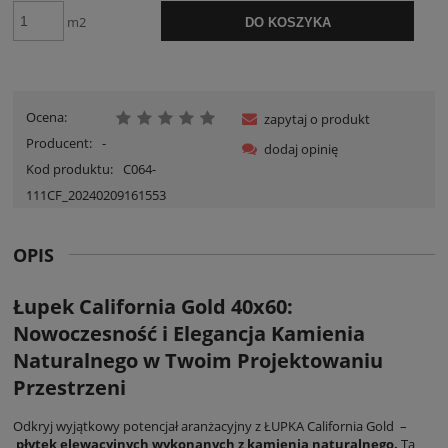
m2
DO KOSZYKA
Ocena:
zapytaj o produkt
Producent:
-
dodaj opinię
Kod produktu:
C064-
111CF_20240209161553
OPIS
Łupek California Gold 4
0x60:
Nowoczesność i Elegancja Kamienia
Naturalnego w Twoim Projektowaniu
Przestrzeni
Odkryj wyjątkowy potencjał aranżacyjny z ŁUPKA California Gold –
płytek elewacyjnych wykonanych z kamienia naturalnego.
Ta