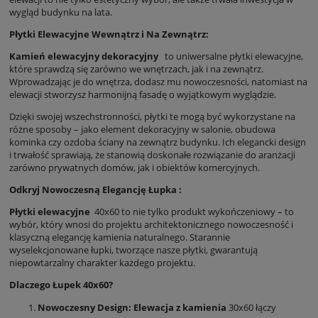
wygląd budynku na lata.
Płytki Elewacyjne Wewnątrz i Na Zewnątrz:
Kamień elewacyjny dekoracyjny
to uniwersalne płytki elewacyjne,
które sprawdzą się zarówno we wnętrzach, jak i na zewnątrz.
Wprowadzając je do wnętrza, dodasz mu nowoczesności, natomiast na
elewacji stworzysz harmonijną fasadę o wyjątkowym wyglądzie.
Dzięki swojej wszechstronności, płytki te mogą być wykorzystane na
różne sposoby – jako element dekoracyjny w salonie, obudowa
kominka czy ozdoba ściany na zewnątrz budynku. Ich elegancki design
i trwałość sprawiają, że stanowią doskonałe rozwiązanie do aranżacji
zarówno prywatnych domów, jak i obiektów komercyjnych.
Odkryj Nowoczesną Elegancję Łupka :
Płytki elewacyjne
40x60 to nie tylko produkt wykończeniowy – to
wybór, który wnosi do projektu architektonicznego nowoczesność i
klasyczną elegancję kamienia naturalnego. Starannie
wyselekcjonowane łupki, tworzące nasze płytki, gwarantują
niepowtarzalny charakter każdego projektu.
Dlaczego Łupek 40x60?
Nowoczesny Design:
Elewacja z kamienia
30x60 łączy