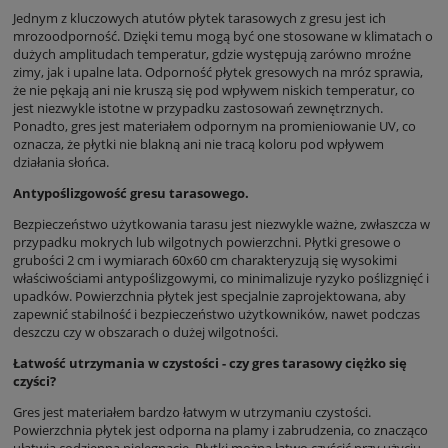
Jednym z kluczowych atutów płytek tarasowych z gresu jest ich
mrozoodporność. Dzięki temu mogą być one stosowane w klimatach o
dużych amplitudach temperatur, gdzie występują zarówno mroźne
zimy, jak i upalne lata. Odporność płytek gresowych na mróz sprawia,
że nie pękają ani nie kruszą się pod wpływem niskich temperatur, co
jest niezwykle istotne w przypadku zastosowań zewnętrznych.
Ponadto, gres jest materiałem odpornym na promieniowanie UV, co
oznacza, że płytki nie blakną ani nie tracą koloru pod wpływem
działania słońca.
Antypoślizgowość gresu tarasowego.
Bezpieczeństwo użytkowania tarasu jest niezwykle ważne, zwłaszcza w
przypadku mokrych lub wilgotnych powierzchni. Płytki gresowe o
grubości 2 cm i wymiarach 60x60 cm charakteryzują się wysokimi
właściwościami antypoślizgowymi, co minimalizuje ryzyko poślizgnięć i
upadków. Powierzchnia płytek jest specjalnie zaprojektowana, aby
zapewnić stabilność i bezpieczeństwo użytkowników, nawet podczas
deszczu czy w obszarach o dużej wilgotności.
Łatwość utrzymania w czystości - czy gres tarasowy ciężko się
czyści?
Gres jest materiałem bardzo łatwym w utrzymaniu czystości.
Powierzchnia płytek jest odporna na plamy i zabrudzenia, co znacząco