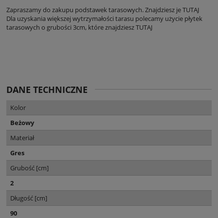
Zapraszamy do zakupu podstawek tarasowych. Znajdziesz je
TUTAJ
Dla uzyskania większej wytrzymałości tarasu polecamy użycie płytek
tarasowych o grubości 3cm, które znajdziesz
TUTAJ
płytki tarasowe Gorzów
DANE TECHNICZNE
Kolor
Beżowy
Materiał
Gres
Grubość [cm]
2
Długość [cm]
90