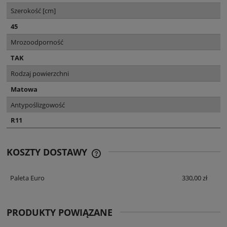
Szerokość [cm]
45
Mrozoodporność
TAK
Rodzaj powierzchni
Matowa
Antypoślizgowość
R11
KOSZTY DOSTAWY
CENA NIE ZAWIERA EWENTUALNYCH
KOSZTÓW PŁATNOŚCI
Paleta Euro
330,00 zł
PRODUKTY POWIĄZANE