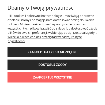
Dbamy o Twoją prywatność
Pliki cookies i pokrewne im technologie umożliwiają poprawne
Płytki gresowe na podstawkach Na taras 20mm
działanie strony i pomagają nam dostosować ofertę do Twoich
potrzeb. Możesz zaakceptować wykorzystanie przez nas
Peacock Blue Zoya 90x90x2 cm Taras
wszystkich tych plików i przejść do sklepu lub dostosować użycie
plików do swoich preferencji, wybierając opcję "Dostosuj zgody".
Więcej o plikach cookies przeczytasz w naszej Polityce
Wentylowany z gresu 0,81m2
prywatności.
155,00 zł
ZAAKCEPTUJ TYLKO NIEZBĘDNE
DO KOSZYKA
DOSTOSUJ ZGODY
ZAAKCEPTUJ WSZYSTKIE
Płytki gresowe na podstawkach Na taras 20mm
Peacock Copper Zoya 90x90x2 cm Taras