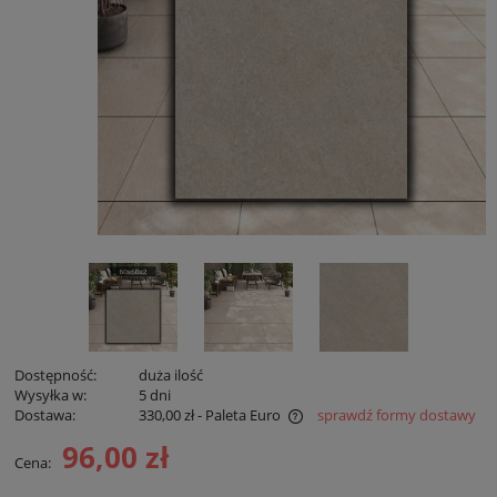
Dostępność:
duża ilość
Wysyłka w:
5 dni
Dostawa:
330,00 zł
- Paleta Euro
sprawdź formy dostawy
Cena nie zawiera ewentualnych kosztów płatności
96,00 zł
Cena: