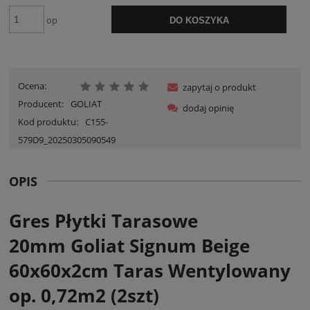
op
DO KOSZYKA
Ocena:
zapytaj o produkt
Producent:
GOLIAT
dodaj opinię
Kod produktu:
C155-
579D9_20250305090549
OPIS
Gres Płytki Tarasowe
20mm Goliat Signum Beige
60x60x2cm Taras Wentylowany
op. 0,72m2 (2szt)