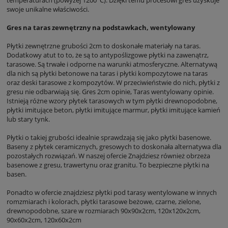
temperaturach (powyżej 1200°C). Dzięki temu procesowi gres uzyskuje
swoje unikalne właściwości.
Gres na taras zewnętrzny
na podstawkach, wentylowany
Płytki zewnętrzne grubości 2cm to doskonałe materiały na taras.
Dodatkowy atut to to, że są to antypoślizgowe płytki na zawenątrz,
tarasowe. Są trwałe i odporne na warunki atmosferyczne. Alternatywą
dla nich są płytki betonowe na taras i płytki kompozytowe na taras
oraz deski tarasowe z kompozytów. W przeciwieństwie do nich, płytki z
gresu nie odbarwiają się. Gres 2cm opinie, Taras wentylowany opinie.
Istnieją różne wzory płytek tarasowych w tym płytki drewnopodobne,
płytki imitujące beton, płytki imitujące marmur, płytki imitujące kamień
lub stary tynk.
Płytki o takiej grubości idealnie sprawdzają się jako płytki basenowe.
Baseny z płytek ceramicznych, gresowych to doskonała alternatywa dla
pozostałych rozwiązań. W naszej ofercie Znajdziesz również obrzeża
basenowe z gresu, trawertynu oraz granitu. To bezpieczne płytki na
basen.
Ponadto w ofercie znajdziesz płytki pod tarasy wentylowane w innych
romzmiarach i kolorach, płytki tarasowe beżowe, czarne, zielone,
drewnopodobne, szare w rozmiarach 90x90x2cm, 120x120x2cm,
90x60x2cm, 120x60x2cm