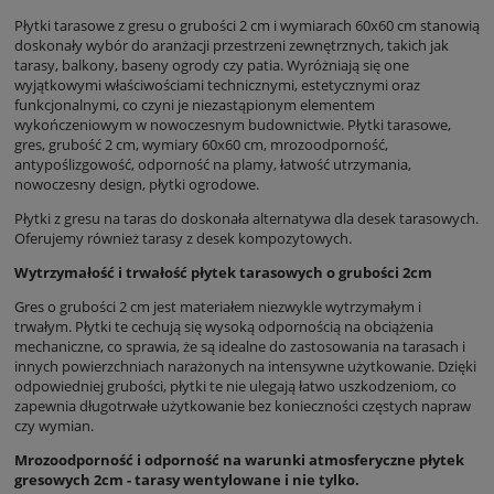
Płytki tarasowe z gresu o grubości 2 cm i wymiarach 60x60 cm stanowią
doskonały wybór do aranżacji przestrzeni zewnętrznych, takich jak
tarasy, balkony, baseny ogrody czy patia. Wyróżniają się one
wyjątkowymi właściwościami technicznymi, estetycznymi oraz
funkcjonalnymi, co czyni je niezastąpionym elementem
wykończeniowym w nowoczesnym budownictwie. Płytki tarasowe,
gres, grubość 2 cm, wymiary 60x60 cm, mrozoodporność,
antypoślizgowość, odporność na plamy, łatwość utrzymania,
nowoczesny design, płytki ogrodowe.
Płytki z gresu na taras do doskonała alternatywa dla desek tarasowych.
Oferujemy również tarasy z desek kompozytowych.
Wytrzymałość i trwałość płytek tarasowych o grubości 2cm
Gres o grubości 2 cm jest materiałem niezwykle wytrzymałym i
trwałym. Płytki te cechują się wysoką odpornością na obciążenia
mechaniczne, co sprawia, że są idealne do zastosowania na tarasach i
innych powierzchniach narażonych na intensywne użytkowanie. Dzięki
odpowiedniej grubości, płytki te nie ulegają łatwo uszkodzeniom, co
zapewnia długotrwałe użytkowanie bez konieczności częstych napraw
czy wymian.
Mrozoodporność i odporność na warunki atmosferyczne płytek
gresowych 2cm - tarasy wentylowane i nie tylko.