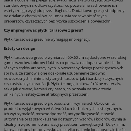
ułatwia codzienną pielęgnację. Płytki można łatwo czyścić przy użyciu
standardowych środków czystości, co pozwala na zachowanie ich
estetycznego wyglądu przez długi czas. Dodatkowo, gres jest odporny
na działanie chemikaliów, co umożliwia stosowanie różnych
preparatów czyszczących bez ryzyka uszkodzenia powierzchni.
Czy impregnować płytki tarasowe z gresu?
Płytki tarasowe z gresu nie wymagają impregnacji.
Estetyka i design
Płytki tarasowe z gresu o wymiarach 60x60 cm są dostępne w szerokiej
gamie wzorów, kolorów i faktur, co pozwala na dopasowanie ich do
różnych stylów aranżacyjnych. Nowoczesny design płytek gresowych
sprawia, że stanowią one doskonałe uzupełnienie zarówno
nowoczesnych, minimalistycznych tarasów, jak i bardziej klasycznych
czy rustykalnych aranżacji. Płytki te mogą imitować różne materiały,
takie jak drewno, kamień czy beton, co pozwala na stworzenie
unikalnych i estetycznie atrakcyjnych przestrzeni.
Płytki tarasowe z gresu o grubości 2 cm i wymiarach 60x60 cm to
produkt o wyjątkowych właściwościach technicznych i estetycznych.
Ich wytrzymałość, mrozoodporność, antypoślizgowość, łatwość
utrzymania oraz szeroka gama dostępnych wzorów i kolorów czynią je
idealnym wyborem do aranżacji przestrzeni zewnętrznych. Dzięki nim,
tarasy, balkony i ogrody zyskują nie tylko na funkcjonalności, ale także