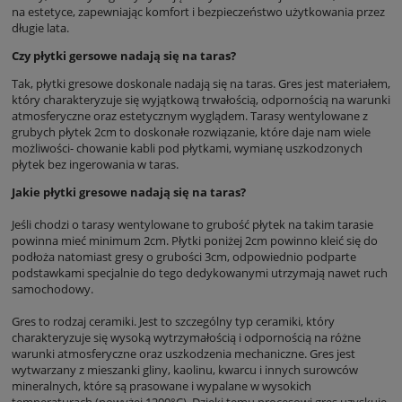
na estetyce, zapewniając komfort i bezpieczeństwo użytkowania przez
długie lata.
Czy płytki gersowe nadają się na taras?
Tak, płytki gresowe doskonale nadają się na taras. Gres jest materiałem,
który charakteryzuje się wyjątkową trwałością, odpornością na warunki
atmosferyczne oraz estetycznym wyglądem. Tarasy wentylowane z
grubych płytek 2cm to doskonałe rozwiązanie, które daje nam wiele
możliwości- chowanie kabli pod płytkami, wymianę uszkodzonych
płytek bez ingerowania w taras.
Jakie płytki gresowe nadają się na taras?
Jeśli chodzi o tarasy wentylowane to grubość płytek na takim tarasie
powinna mieć minimum 2cm. Płytki poniżej 2cm powinno kleić się do
podłoża natomiast gresy o grubości 3cm, odpowiednio podparte
podstawkami specjalnie do tego dedykowanymi utrzymają nawet ruch
samochodowy.
Gres to rodzaj ceramiki. Jest to szczególny typ ceramiki, który
charakteryzuje się wysoką wytrzymałością i odpornością na różne
warunki atmosferyczne oraz uszkodzenia mechaniczne. Gres jest
wytwarzany z mieszanki gliny, kaolinu, kwarcu i innych surowców
mineralnych, które są prasowane i wypalane w wysokich