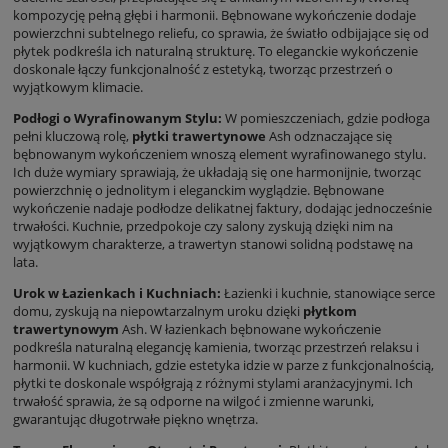
kompozycję pełną głębi i harmonii. Bębnowane wykończenie dodaje
powierzchni subtelnego reliefu, co sprawia, że światło odbijające się od
płytek podkreśla ich naturalną strukturę. To eleganckie wykończenie
doskonale łączy funkcjonalność z estetyką, tworząc przestrzeń o
wyjątkowym klimacie.
Podłogi o Wyrafinowanym Stylu:
W pomieszczeniach, gdzie podłoga
pełni kluczową rolę,
płytki trawertynowe
Ash odznaczające się
bębnowanym wykończeniem wnoszą element wyrafinowanego stylu.
Ich duże wymiary sprawiają, że układają się one harmonijnie, tworząc
powierzchnię o jednolitym i eleganckim wyglądzie. Bębnowane
wykończenie nadaje podłodze delikatnej faktury, dodając jednocześnie
trwałości. Kuchnie, przedpokoje czy salony zyskują dzięki nim na
wyjątkowym charakterze, a trawertyn stanowi solidną podstawę na
lata.
Urok w Łazienkach i Kuchniach:
Łazienki i kuchnie, stanowiące serce
domu, zyskują na niepowtarzalnym uroku dzięki
płytkom
trawertynowym
Ash. W łazienkach bębnowane wykończenie
podkreśla naturalną elegancję kamienia, tworząc przestrzeń relaksu i
harmonii. W kuchniach, gdzie estetyka idzie w parze z funkcjonalnością,
płytki te doskonale współgrają z różnymi stylami aranżacyjnymi. Ich
trwałość sprawia, że są odporne na wilgoć i zmienne warunki,
gwarantując długotrwałe piękno wnętrza.