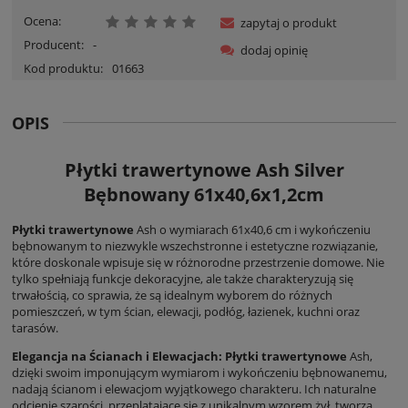
Ocena:
zapytaj o produkt
Producent:
-
dodaj opinię
Kod produktu:
01663
OPIS
Płytki trawertynowe Ash Silver
Bębnowany 61x40,6x1,2cm
Płytki trawertynowe
Ash o wymiarach 61x40,6 cm i wykończeniu
bębnowanym to niezwykle wszechstronne i estetyczne rozwiązanie,
które doskonale wpisuje się w różnorodne przestrzenie domowe. Nie
tylko spełniają funkcje dekoracyjne, ale także charakteryzują się
trwałością, co sprawia, że są idealnym wyborem do różnych
pomieszczeń, w tym ścian, elewacji, podłóg, łazienek, kuchni oraz
tarasów.
Elegancja na Ścianach i Elewacjach:
Płytki trawertynowe
Ash,
dzięki swoim imponującym wymiarom i wykończeniu bębnowanemu,
nadają ścianom i elewacjom wyjątkowego charakteru. Ich naturalne
odcienie szarości, przeplatające się z unikalnym wzorem żył, tworzą