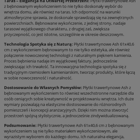
Taras – Elegancja na Otwartej Przestrzeni:
Płytki trawertynowe Ash
z bębnowanym wykończeniem to nie tylko doskonały wybór do
wnętrza domu, ale również na taras. Ich odporność na warunki
atmosferyczne sprawia, że doskonale sprawdzają się na zewnętrznych
powierzchniach. Bębnowane wykończenie, z jednej strony, nadaje
tarasowi wyjątkowego charakteru, z drugiej zaś, zwiększa
przyczepność, co jest istotne, szczególnie w okresie deszczowym.
Technologia Spotyka się z Naturą:
Płytki trawertynowe Ash 61x40,6
cm z wykończeniem bębnowanym to nie tylko estetyka, ale również
połączenie nowoczesnej technologii z naturalnym pięknem kamienia.
Proces bębnienia nadaje im wyjątkowej faktury, jednocześnie
zwiększając ich trwałość. Ta innowacyjna technologia spotyka się z
tradycyjnym rzemiosłem kamieniarskim, tworząc produkty, które łączą
w sobie nowoczesność i naturalność.
Dostosowanie do Własnych Pomysłów:
Płytki trawertynowe Ash z
bębnowanym wykończeniem to również wszechstronne narzędzie dla
osób ceniących sobie kreatywność w projektowaniu wnętrza. Ich duże
wymiary pozwalają na elastyczne dostosowanie do różnorodnych
pomieszczeń i koncepcji aranżacyjnych. Dzięki nim można stworzyć
przestrzeń spójną stylistycznie, a jednocześnie zindywidualizowaną.
Podsumowanie:
Płytki trawertynowe Ash 61x40,6 cm z bębnowanym
wykończeniem są nie tylko materiałem wykończeniowym, ale
wyrazistym wyborem do każdego domu. Ich naturalna elegancja,