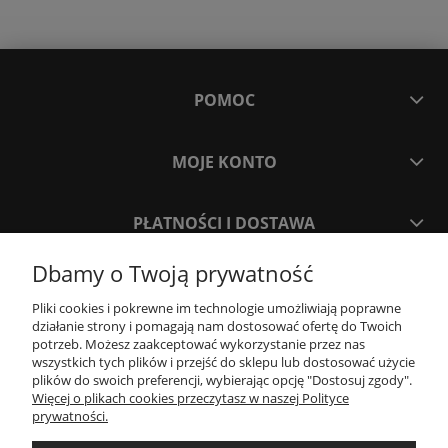
POMOC
MOJE KONTO
PŁATNOŚCI I DOSTAWA
Dbamy o Twoją prywatność
INFORMACJE
Pliki cookies i pokrewne im technologie umożliwiają poprawne
działanie strony i pomagają nam dostosować ofertę do Twoich
potrzeb. Możesz zaakceptować wykorzystanie przez nas
O NAS
wszystkich tych plików i przejść do sklepu lub dostosować użycie
plików do swoich preferencji, wybierając opcję "Dostosuj zgody".
Więcej o plikach cookies przeczytasz w naszej Polityce
Project Stone
prywatności.
ul. Jagiellońska 55
83-110 Tczew