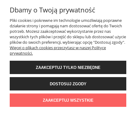
60x60x2 cm Taras Wentylowany z gresu 0,72m2
Dbamy o Twoją prywatność
104,40 zł
Pliki cookies i pokrewne im technologie umożliwiają poprawne
DO KOSZYKA
działanie strony i pomagają nam dostosować ofertę do Twoich
potrzeb. Możesz zaakceptować wykorzystanie przez nas
wszystkich tych plików i przejść do sklepu lub dostosować użycie
plików do swoich preferencji, wybierając opcję "Dostosuj zgody".
Więcej o plikach cookies przeczytasz w naszej Polityce
prywatności.
ZAAKCEPTUJ TYLKO NIEZBĘDNE
Gres Płytki Na taras 20mm Danzig Brown Zoya
DOSTOSUJ ZGODY
60x60x2 cm Taras Wentylowany z gresu 0,72m2
ZAAKCEPTUJ WSZYSTKIE
104,40 zł
DO KOSZYKA