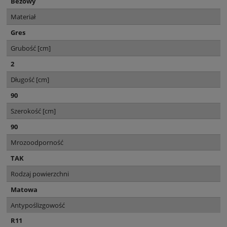
Beżowy
Materiał
Gres
Grubość [cm]
2
Długość [cm]
90
Szerokość [cm]
90
Mrozoodporność
TAK
Rodzaj powierzchni
Matowa
Antypoślizgowość
R11