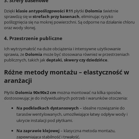
3. Strefy basenowe
Dzięki
klasie antypoślizgowości R11
płytki
Dolomia
świetnie
sprawdzą się w
strefach przy basenach
, eliminując ryzyko
poślizgnięcia się na mokrej powierzchni. Są odporne na działanie chloru
oraz wody słonej.
4. Przestrzenie publiczne
Ich wytrzymałość na duże obciążenia i intensywne użytkowanie
sprawia, że
Dolomia
może być stosowana również w przestrzeniach
publicznych, takich jak
deptaki, skwery czy dziedzińce
.
Różne metody montażu – elastyczność w
aranżacji
Płytki
Dolomia 90x90x2 cm
można montować na kilka sposów,
dostosowując je do indywidualnych potrzeb i warunków otoczenia:
Na podkładkach dystansowych
– idealne rozwiązanie do
tarasów wentylowanych, umożliwiające łatwy odpływ wody i
ukrycie instalacji pod płytkami.
Na zaprawie klejowej
– klasyczna metoda montażu,
zapewniająca stabilność i trwałość.