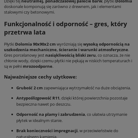
Dzięki tej
neutralnej, ponadczasowej palecie barw
, płytki
Dolomia
doskonale komponują się zarówno z drewnem, jak i elementami
stalowymi czy betonowymi.
Funkcjonalność i odporność – gres, który
przetrwa lata
Płytki
Dolomia 90x90x2 cm
wyróżniają się
wysoką odpornością na
uszkodzenia mechaniczne, ścieranie i warunki atmosferyczne
.
Gres porcelanowy jest
nasiąkliwością bliski zeru
, co oznacza, że nie
chłonie wody, dzięki czemu płytki nie pękają w niskich temperaturach i
są w pełni
mrozoodporne
.
Najważniejsze cechy użytkowe:
Grubość 2 cm
zapewniająca wytrzymałość na duże obciążenia.
Antypoślizgowość R11
, dzięki której powierzchnia pozostaje
bezpieczna nawet po deszczu.
Odporność na plamy i zabrudzenia
, co ułatwia utrzymanie
płytek w idealnym stanie.
Brak konieczności impregnacji
, w przeciwieństwie do
naturalnego kamienia.