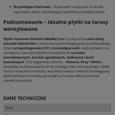
Na podsypce żwirowej
– doskonałe rozwiązanie na ścieżki
ogrodowe i patio, umożliwiające swobodną cyrkulację wody.
Podsumowanie – idealne płytki na tarasy
wentylowane
Płytki tarasowe Dolomia 90x90x2 cm
to połączenie
naturalnej
estetyki dolomitów
z nowoczesną technologią gresu porcelanowego.
Dzięki
antypoślizgowości R11
,
mrozoodporności
i wytrzymałości na
obciążenia, stanowią idealne rozwiązanie do
tarasów
wentylowanych, ścieżek ogrodowych, balkonów i stref
basenowych
. Trzy eleganckie odcienie –
Almond, Grey i White
–
pozwalają na dopasowanie ich do każdego stylu aranżacyjnego. Dzięki
różnym metodom montażu, wysokiej trwałości i łatwości w pielęgnacji,
płytki Dolomia to inwestycja w piękną i funkcjonalną przestrzeń
zewnętrzną na lata.
DANE TECHNICZNE
Kolor