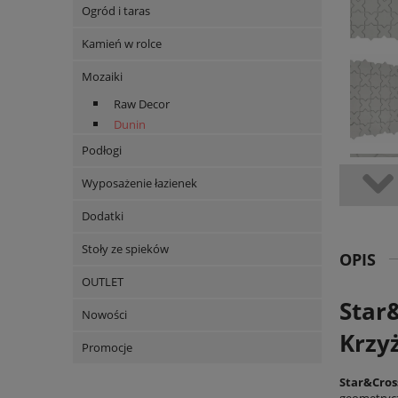
Ogród i taras
Kamień w rolce
Mozaiki
Raw Decor
Dunin
Podłogi
Wyposażenie łazienek
Dodatki
Stoły ze spieków
OPIS
OUTLET
Star
Nowości
Krzy
Promocje
Star&Cros
geometrycz