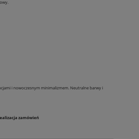
towy.
DO KOSZYKA
DO KO
ydencjami i nowoczesnym minimalizmem. Neutralne barwy i
ealizacja zamówień