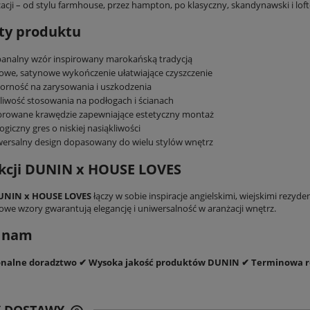
żacji – od stylu farmhouse, przez hampton, po klasyczny, skandynawski i lof
DO KOSZYKA
DO KOSZYKA
ty produktu
analny wzór inspirowany marokańską tradycją
we, satynowe wykończenie ułatwiające czyszczenie
rność na zarysowania i uszkodzenia
iwość stosowania na podłogach i ścianach
browane krawędzie zapewniające estetyczny montaż
ogiczny gres o niskiej nasiąkliwości
ersalny design dopasowany do wielu stylów wnętrz
kcji DUNIN x HOUSE LOVES
UNIN x HOUSE LOVES
łączy w sobie inspiracje angielskimi, wiejskimi rez
we wzory gwarantują elegancję i uniwersalność w aranżacji wnętrz.
j nam
onalne doradztwo ✔ Wysoka jakość produktów DUNIN ✔ Terminowa r
Y DOSTAWY