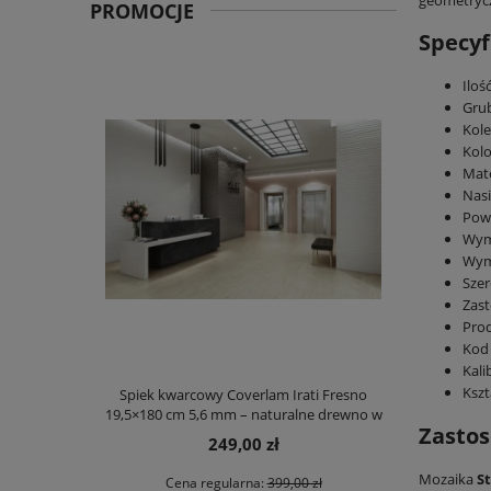
PROMOCJE
Specyf
Iloś
Gru
Kol
Kolo
Mate
Nasi
Pow
Wymi
Wymi
Szer
Zast
Pro
Kod
Kali
Kszt
Spiek kwarcowy Coverlam Irati Fresno
Glazura biała
19,5×180 cm 5,6 mm – naturalne drewno w
Zasto
formie XXL
249,00 zł
Mozaika
S
Cena regularna:
399,00 zł
Ce