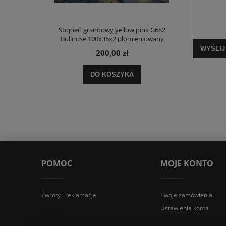
Stopień granitowy yellow pink G682
Bullnose 100x35x2 płomieniowany
WYŚLIJ
200,00 zł
DO KOSZYKA
POMOC
MOJE KONTO
Zwroty i reklamacje
Twoje zamówienia
Ustawienia konta