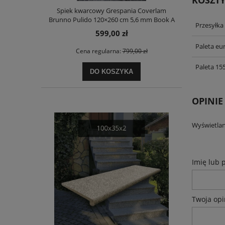
Spiek kwarcowy Grespania Coverlam
Brunno Pulido 120×260 cm 5,6 mm Book A
Przesyłka
– efekt bookmatch
599,00 zł
Paleta eu
Cena regularna:
799,00 zł
Paleta 15
DO KOSZYKA
OPINIE
Wyświetlan
Imię lub 
Twoja opi