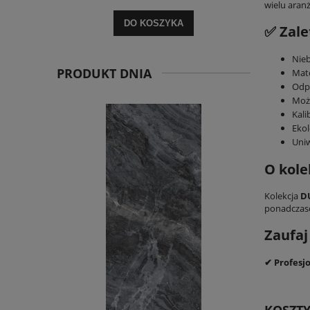
wielu aran
DO KOSZYKA
✅ Zale
Nieb
PRODUKT DNIA
Mato
Odpo
Możl
Kali
Ekol
Uniw
O kole
Kolekcja
D
ponadczaso
Zaufa
✔ Profesj
KOSZT