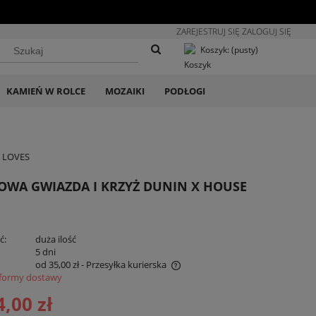
ZAREJESTRUJ SIĘ
ZALOGUJ SIĘ
Koszyk:
(pusty)
KAMIEŃ W ROLCE
MOZAIKI
PODŁOGI
E LOVES
OWA GWIAZDA I KRZYŻ DUNIN X HOUSE
ć:
duża ilość
:
5 dni
od 35,00 zł
- Przesyłka kurierska
formy dostawy
na nie zawiera ewentualnych kosztów
4,00 zł
atności