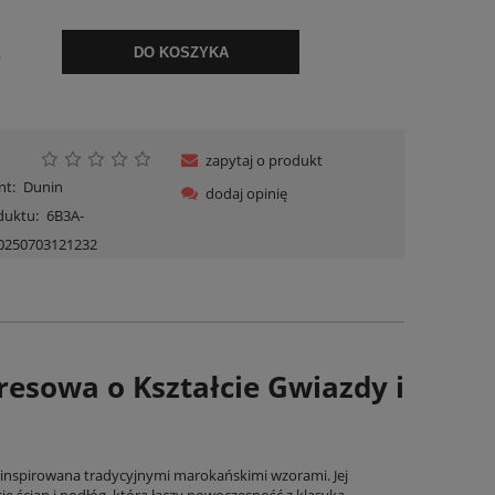
.
DO KOSZYKA
zapytaj o produkt
nt:
Dunin
dodaj opinię
duktu:
6B3A-
0250703121232
resowa o Kształcie Gwiazdy i
, inspirowana tradycyjnymi marokańskimi wzorami. Jej
ścian i podłóg, która łączy nowoczesność z klasyką.