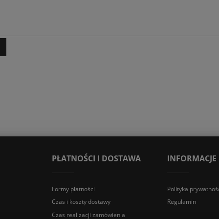
PŁATNOŚCI I DOSTAWA
INFORMACJE
Formy płatności
Polityka prywatnoś
Czas i koszty dostawy
Regulamin
Czas realizacji zamówienia