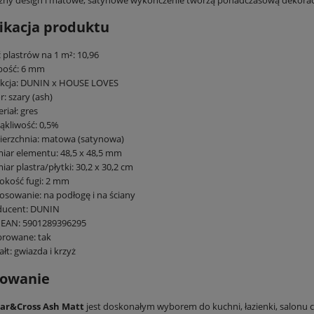
ikacja produktu
ć plastrów na 1 m²: 10,96
bość: 6 mm
ekcja: DUNIN x HOUSE LOVES
r: szary (ash)
riał: gres
ąkliwość: 0,5%
ierzchnia: matowa (satynowa)
ar elementu: 48,5 x 48,5 mm
ar plastra/płytki: 30,2 x 30,2 cm
okość fugi: 2 mm
osowanie: na podłogę i na ściany
ducent: DUNIN
 EAN: 5901289396295
browane: tak
ałt: gwiazda i krzyż
 śnieżna biel PREMIUM MAT 30x60
Spiek kwarcowy Grespania Coverlam Tivo
cm
Blanco Pulido 120×260 cm 5,6 mm – luksu
sowanie
płyta wielkoformatowa
42,90 zł
299,00 zł
tar&Cross Ash Matt
jest doskonałym wyborem do kuchni, łazienki, salonu cz
na regularna:
95,00 zł
Cena regularna:
590,00 zł