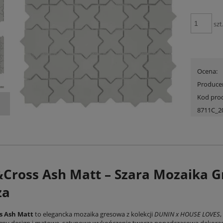
szt
Ocena:
Produce
Kod pro
8711C_2
&Cross Ash Matt – Szara Mozaika G
ża
s Ash Matt
to elegancka mozaika gresowa z kolekcji
DUNIN x HOUSE LOVES
ny design i matowe, satynowe wykończenie tworzą ponadczasową dekorację 