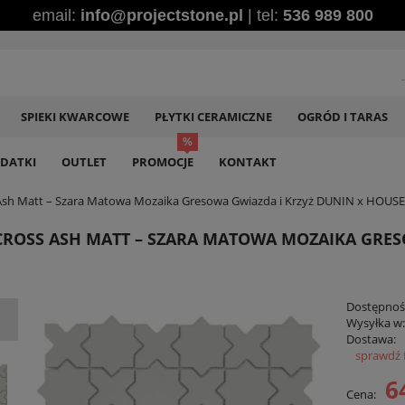
email:
info@projectstone.pl
| tel:
536 989 800
SPIEKI KWARCOWE
PŁYTKI CERAMICZNE
OGRÓD I TARAS
DATKI
OUTLET
PROMOCJE
KONTAKT
Ash Matt – Szara Matowa Mozaika Gresowa Gwiazda i Krzyż DUNIN x HOUS
ROSS ASH MATT – SZARA MATOWA MOZAIKA GRES
Dostępnoś
Wysyłka w
Dostawa:
sprawdź 
Ce
6
Cena:
pł