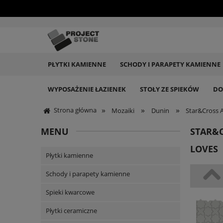
PŁYTKI KAMIENNE
SCHODY I PARAPETY KAMIENNE
WYPOSAŻENIE ŁAZIENEK
STOŁY ZE SPIEKÓW
DO
»
»
»
Strona główna
Mozaiki
Dunin
Star&Cross 
MENU
STAR&C
LOVES
Płytki kamienne
Schody i parapety kamienne
Spieki kwarcowe
Płytki ceramiczne