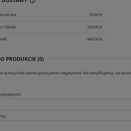
 kurierska
35,00 zł
CENA NIE ZAWIERA EWENTUALNYCH
KOSZTÓW PŁATNOŚCI
ro 120x80
330,00 zł
5x80
440,00 zł
 O PRODUKCIE (0)
e są wszystkie opinie (pozytywne i negatywne). Nie weryfikujemy, czy pocho
pseudonim:
nia: