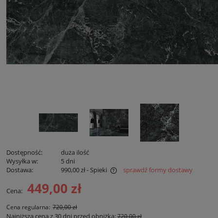
Dostępność:
duża ilość
Wysyłka w:
5 dni
Dostawa:
990,00 zł
- Spieki
sprawdź formy dostawy
Cena nie zawiera ewentualnych kosztów płatności
449,00 zł
Cena:
Cena regularna:
720,00 zł
Najniższa cena z 30 dni przed obniżką:
720,00 zł