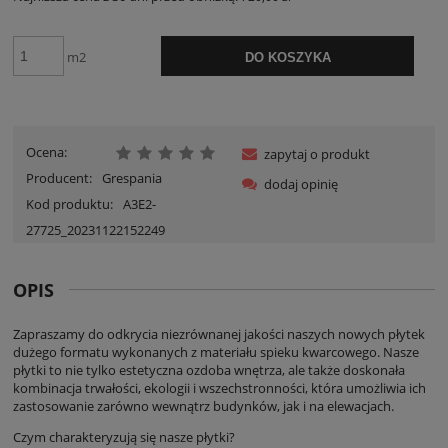
m2
DO KOSZYKA
Ocena:
zapytaj o produkt
Producent:
Grespania
dodaj opinię
Kod produktu:
A3E2-
27725_20231122152249
OPIS
Zapraszamy do odkrycia niezrównanej jakości naszych nowych płytek
dużego formatu wykonanych z materiału spieku kwarcowego. Nasze
płytki to nie tylko estetyczna ozdoba wnętrza, ale także doskonała
kombinacja trwałości, ekologii i wszechstronności, która umożliwia ich
zastosowanie zarówno wewnątrz budynków, jak i na elewacjach.
Czym charakteryzują się nasze płytki?