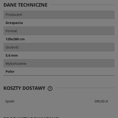
DANE TECHNICZNE
Producent
Grespania
Format
120x260 cm
Grubość
5,6 mm
Wykończenie
Poler
KOSZTY DOSTAWY
CENA NIE ZAWIERA EWENTUALNYCH
KOSZTÓW PŁATNOŚCI
Spieki
990,00 zł