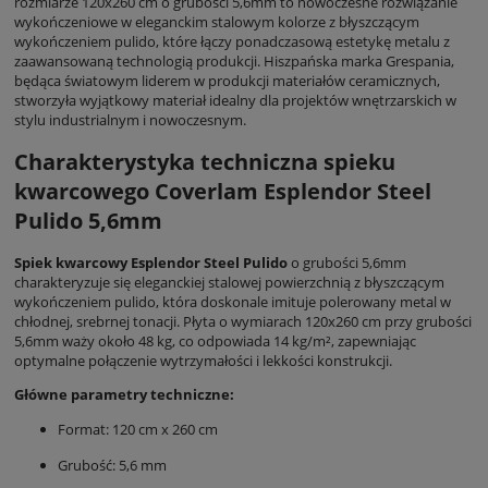
rozmiarze 120x260 cm o grubości 5,6mm to nowoczesne rozwiązanie
wykończeniowe w eleganckim stalowym kolorze z błyszczącym
wykończeniem pulido, które łączy ponadczasową estetykę metalu z
zaawansowaną technologią produkcji. Hiszpańska marka Grespania,
będąca światowym liderem w produkcji materiałów ceramicznych,
stworzyła wyjątkowy materiał idealny dla projektów wnętrzarskich w
stylu industrialnym i nowoczesnym.
Charakterystyka techniczna spieku
kwarcowego Coverlam Esplendor Steel
Pulido 5,6mm
Spiek kwarcowy Esplendor Steel Pulido
o grubości 5,6mm
charakteryzuje się eleganckiej stalowej powierzchnią z błyszczącym
wykończeniem pulido, która doskonale imituje polerowany metal w
chłodnej, srebrnej tonacji. Płyta o wymiarach 120x260 cm przy grubości
5,6mm waży około 48 kg, co odpowiada 14 kg/m², zapewniając
optymalne połączenie wytrzymałości i lekkości konstrukcji.
Główne parametry techniczne:
Format: 120 cm x 260 cm
Grubość: 5,6 mm