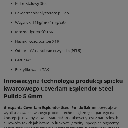
Kolor: stalowy Steel
Powierzchnia: błyszcząca pulido
Waga: ok. 14 kg/m² (48 kg/szt)
Mrozoodporność: TAK
Nasiąkliwość: poniżej 0,1%
Odporność na ścieranie: wysoka (PEI 5)
Gatunek: I
Rektyfikowana: TAK
Innowacyjna technologia produkcji spieku
kwarcowego Coverlam Esplendor Steel
Pulido 5,6mm
Grespania Coverlam Esplendor Steel Pulido 5,6mm
powstaje w
wyniku zaawansowanego procesu technologicznego opartego na
koncepcji "Przemysłu 4.0". Materiał produkowany jest z naturalnych
surowców takich jak kwarc, iły łupkowe, granity i specjalne pigmenty
ceramiczne nadające stalowy kolor z metalicznym połyskiem. Proces