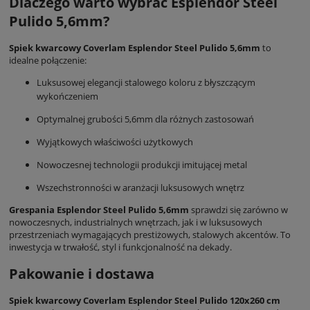
Dlaczego warto wybrać Esplendor Steel
Pulido 5,6mm?
Spiek kwarcowy Coverlam Esplendor Steel Pulido 5,6mm
to
idealne połączenie:
Luksusowej elegancji stalowego koloru z błyszczącym
wykończeniem
Optymalnej grubości 5,6mm dla różnych zastosowań
Wyjątkowych właściwości użytkowych
Nowoczesnej technologii produkcji imitującej metal
Wszechstronności w aranżacji luksusowych wnętrz
Grespania Esplendor Steel Pulido 5,6mm
sprawdzi się zarówno w
nowoczesnych, industrialnych wnętrzach, jak i w luksusowych
przestrzeniach wymagających prestiżowych, stalowych akcentów. To
inwestycja w trwałość, styl i funkcjonalność na dekady.
Pakowanie i dostawa
Spiek kwarcowy Coverlam Esplendor Steel Pulido 120x260 cm