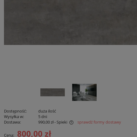
Dostępność:
duża ilość
Wysyłka w:
5 dni
Dostawa:
990,00 zł
- Spieki
sprawdź formy dostawy
Cena nie zawiera ewentualnych kosztów płatności
800,00 zł
Cena: