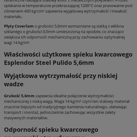
spiekania w temperaturze przekraczającej 1200°C oraz prasowanie pod
ciśnieniem 450 kg/cm² zapewnia wyjątkową wytrzymałość i trwałość
materiału.
Płyty Coverlam
o grubości 5,6mm wzmacniane są siatką z włókna
szklanego o grubości 0,5mm umieszczoną na spodzie, co znacząco
zwiększa ich odporność mechaniczną przy zachowaniu optymalnej
wagi 14 kg/m².
Właściwości użytkowe spieku kwarcowego
Esplendor Steel Pulido 5,6mm
Wyjątkowa wytrzymałość przy niskiej
wadze
Grubość 5,6mm
zapewnia idealne połączenie wytrzymałości
mechanicznej z niską wagą. Waga 14 kg/m² czyni ten stalowy materiał
znacznie lżejszym od tradycyjnego kamienia naturalnego, ułatwiając
transport i montaż, jednocześnie zachowując wszystkie zalety
masywnych materiałów.
Odporność spieku kwarcowego