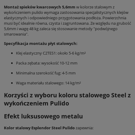
Montaż spieków kwarcowych 5,6mm
w kolorze stalowym z
wykończeniem pulido wymaga zastosowania specjalistycznych klejów
elastycznych i odpowiedniego przygotowania podłoża. Powierzchnia
musi być idealnie równa, czysta i zagruntowana. Ze względu na grubość
5,6mm i wagę 48 kg zaleca się stosowanie metody "podwójnego
smarowania".
Specyfikacja montażu płyt stalowych:
Klej elastyczny C2TES1: około 5-6 kg/m²
Packa zębata: wysokość 10-12 mm
Minimalna szerokość fug: 4-5 mm
Waga materiału stalowego: 14 kg/m²
Korzyści z wyboru koloru stalowego Steel z
wykończeniem Pulido
Efekt luksusowego metalu
Kolor stalowy Esplendor Steel Pulido
zapewnia: