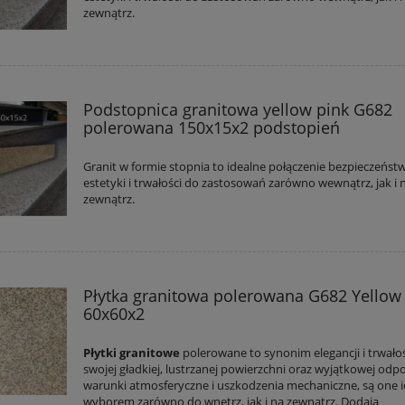
zewnątrz.
Podstopnica granitowa yellow pink G682
polerowana 150x15x2 podstopień
Granit w formie stopnia to idealne połączenie bezpieczeńst
estetyki i trwałości do zastosowań zarówno wewnątrz, jak i 
zewnątrz.
Płytka granitowa polerowana G682 Yellow
60x60x2
Płytki granitowe
polerowane to synonim elegancji i trwałoś
swojej gładkiej, lustrzanej powierzchni oraz wyjątkowej odp
warunki atmosferyczne i uszkodzenia mechaniczne, są one 
wyborem zarówno do wnętrz, jak i na zewnątrz. Dodają