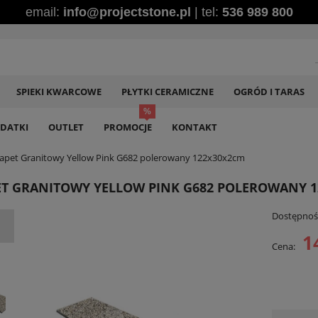
email:
info@projectstone.pl
| tel:
536 989 800
SPIEKI KWARCOWE
PŁYTKI CERAMICZNE
OGRÓD I TARAS
DATKI
OUTLET
PROMOCJE
KONTAKT
apet Granitowy Yellow Pink G682 polerowany 122x30x2cm
T GRANITOWY YELLOW PINK G682 POLEROWANY 
Dostępnoś
1
Cena: