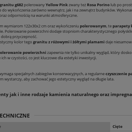
granitu g682
polerowany
Yellow Pink
zwany też
Rosa Porino
lub po prost
e do wykończenia zarówno wewnątrz, jak i na zewnątrz budynków. Wykonane z
DO KOSZYKA
DO KOSZYKA
 oraz odpornością na warunki atmosferyczne.
oim wymiarom 122x30x2 cm oraz wykończeniu
polerowanym
, te
parapety
e. Polerowanie powierzchni dodaje stopniom charakterystycznego połyskli
 dobrą przyczepność.
styczny kolor tego
granitu z różowymi i żółtymi plamami
daje niesamowit
olerowanie powierzchni
zapewnia nie tylko unikalny wygląd, który dosko
ich w czystości, co jest kluczowe dla estetyki inwestycji.
 wymaga specjalnych zabiegów konserwacyjnych, a regularne
czyszczenie 
m wystarczy, aby zachować jego estetyczny wygląd na długie lata.
nty jak i inne
rodzaje kamienia naturalnego
oraz
impregna
TECHNICZNE
e
Cięte