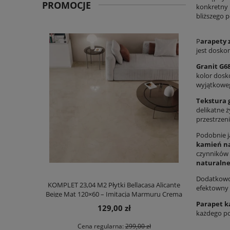
PROMOCJE
konkretny
bliższego 
P
arapety 
jest dosk
Granit G6
kolor dosk
wyjątkowe
Tekstura 
delikatne 
przestrzeni
Podobnie j
kamień n
czynników 
naturaln
Dodatkowo,
KOMPLET 23,04 M2 Płytki Bellacasa Alicante
Spiek kwarc
efektowny 
Beige Mat 120×60 – Imitacja Marmuru Crema
Pulido 120
Marfil
Parapet k
129,00 zł
każdego po
Cena regularna:
299,00 zł
Ce