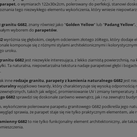
parapet
, o wymiarach 122x30x2cm, polerowany do perfekcji, stanowi dosko
poznania tego niezwykłego elementu wykończenia, który wniesie niepowtarza
z granitu G682
, znany również jako "
Golden Yellow
" lub "
Padang Yellow
",
onałym wyborem do
parapetów
.
82
wyróżnia się głębokim, ciepłym odcieniem złotego żółtego, który dodaje el
onale komponuje się z różnymi stylami architektonicznymi i kolorystycznym
go uroku.
granitu G682
jest niezwykle interesująca, z lekko ziarnistą powierzchnią, na
żyłki. Ta naturalna, niepowtarzalna tekstura nadaje parapetowi głębi i bog
.
ak inne
rodzaje granitu
,
parapety z kamienia naturalnego
G682
jest ni
aturalny
wyjątkowo twardy, który charakteryzuje się wysoką odpornością n
zewnętrznych, takich jak wilgoć, promieniowanie UV i zmiany temperatury.
ego
G682
sprawdzi się doskonale zarówno wewnątrz, jak i na zewnątrz budy
 wykończenie polerowane parapetu granitowego G682 podkreśla jego naturaln
owy Grespania Coverlam Brunno
Glazura biała śnieżna biel PREMIUM
wygląd sprawia, że parapet staje się nie tylko praktycznym elementem, ale 
×260 cm 5,6 mm Book A – efekt
POLEROWANA 30x60 cm
bookmatch
amienny G682
to nie tylko funkcjonalny element architektoniczny, ale tak
599,00 zł
42,90 zł
mieszczenia.
na regularna:
799,00 zł
Cena regularna:
95,00 zł