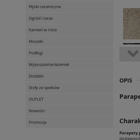
Płytki ceramiczne
Ogród i taras
Kamień w rolce
Mozaiki
Podłogi
Wyposażenie łazienek
Dodatki
OPIS
Stoły ze spieków
Parape
OUTLET
Nowości
Charak
Promocje
Parapety 
dostępny