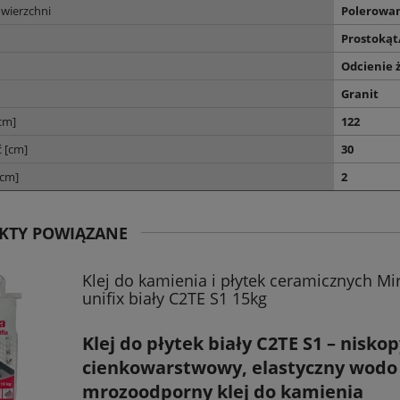
wierzchni
Polerowa
Prostoką
Odcienie 
Granit
cm]
122
 [cm]
30
[cm]
2
KTY POWIĄZANE
Klej do kamienia i płytek ceramicznych Mi
unifix biały C2TE S1 15kg
Klej do płytek biały C2TE S1 –
niskop
cienkowarstwowy, elastyczny wodo 
mrozoodporny klej do kamienia