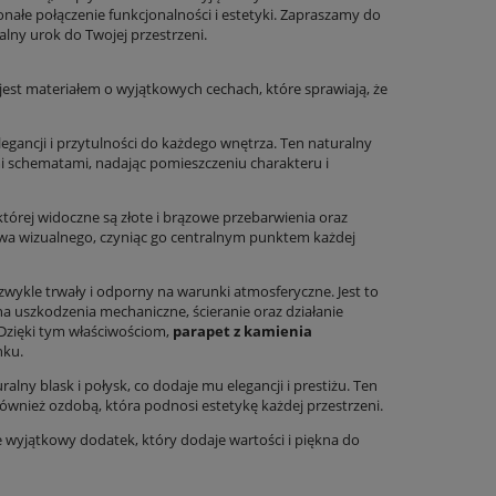
nałe połączenie funkcjonalności i estetyki. Zapraszamy do
lny urok do Twojej przestrzeni.
 jest materiałem o wyjątkowych cechach, które sprawiają, że
egancji i przytulności do każdego wnętrza. Ten naturalny
i schematami, nadając pomieszczeniu charakteru i
 której widoczne są złote i brązowe przebarwienia oraz
actwa wizualnego, czyniąc go centralnym punktem każdej
ezwykle trwały i odporny na warunki atmosferyczne. Jest to
a uszkodzenia mechaniczne, ścieranie oraz działanie
 Dzięki tym właściwościom,
parapet z kamienia
nku.
y blask i połysk, co dodaje mu elegancji i prestiżu. Ten
Płytki trawertyn Classic Szlifowane Wypełniane
Spiek kwarcowy imitu
również ozdobą, która podnosi estetykę każdej przestrzeni.
61x61x1,2cm
100×100 cm 3,5 mm 
wielkof
że wyjątkowy dodatek, który dodaje wartości i piękna do
209,00 zł
199,
Cena regularna:
290,00 zł
Cena regula