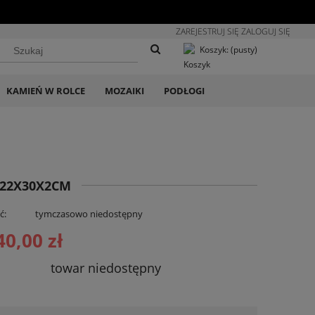
ZAREJESTRUJ SIĘ
ZALOGUJ SIĘ
Koszyk:
(pusty)
KAMIEŃ W ROLCE
MOZAIKI
PODŁOGI
122X30X2CM
ć:
tymczasowo niedostępny
40,00 zł
towar niedostępny