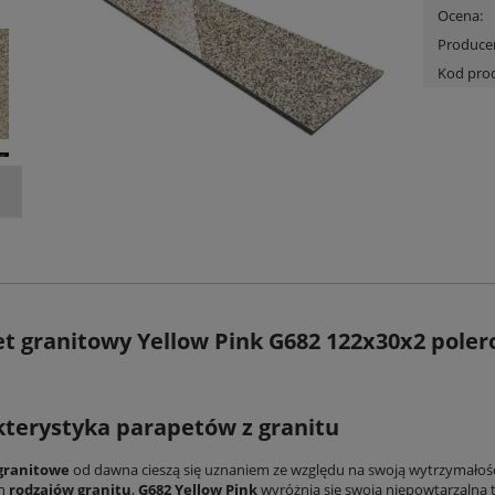
Ocena:
Produce
Kod pro
t granitowy Yellow Pink G682 122x30x2 pole
terystyka parapetów z granitu
granitowe
od dawna cieszą się uznaniem ze względu na swoją wytrzymałość,
ch
rodzajów granitu
,
G682 Yellow Pink
wyróżnia się swoją niepowtarzalną 