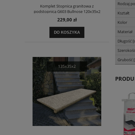
Rodzaj po
Komplet Stopnica granitowa z
podstopnicą G603 Bullnose 120x35x2
Kształt
229,00 zł
Kolor
Materiał
DO KOSZYKA
Długość [
Szerokość
Grubość 
PRODU