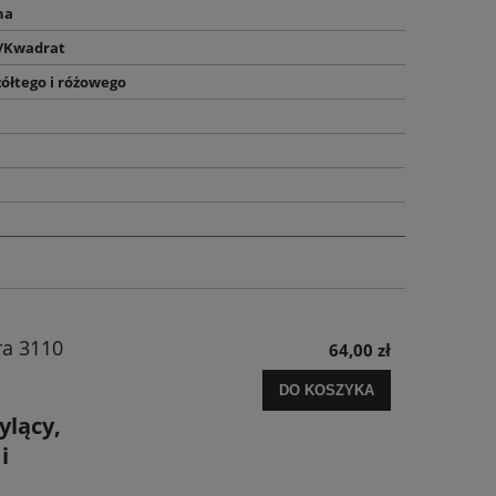
na
t/Kwadrat
żółtego i różowego
ra 3110
64,00 zł
DO KOSZYKA
ylący,
i