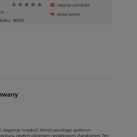
zapytaj o produkt
nt:
-
dodaj opinię
duktu:
00203
rowany
 elegancję i trwałość. Wśród szerokiego spektrum
teksturą, ciepłym odcieniem i wyjątkowym charakterem. Ten