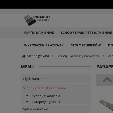
PŁYTKI KAMIENNE
SCHODY I PARAPETY KAMIENNE
WYPOSAŻENIE ŁAZIENEK
STOŁY ZE SPIEKÓW
DO
»
»
Strona główna
Schody i parapety kamienne
Par
MENU
PARAPE
Płytki kamienne
Schody i parapety kamienne
Schody z kamienia
Parapety z granitu
Spieki kwarcowe