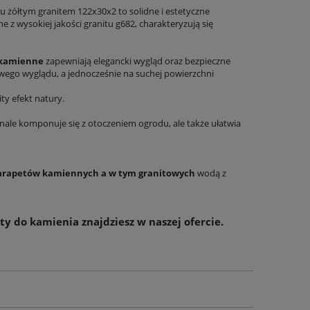
u żółtym granitem 122x30x2 to solidne i estetyczne
 wysokiej jakości granitu g682, charakteryzują się
DO KO
 kamienne
zapewniają elegancki wygląd oraz bezpieczne
wego wyglądu, a jednocześnie na suchej powierzchni
y efekt natury.
nale komponuje się z otoczeniem ogrodu, ale także ułatwia
parapetów kamiennych a w tym granitowych
wodą z
ty do kamienia
znajdziesz w naszej ofercie.