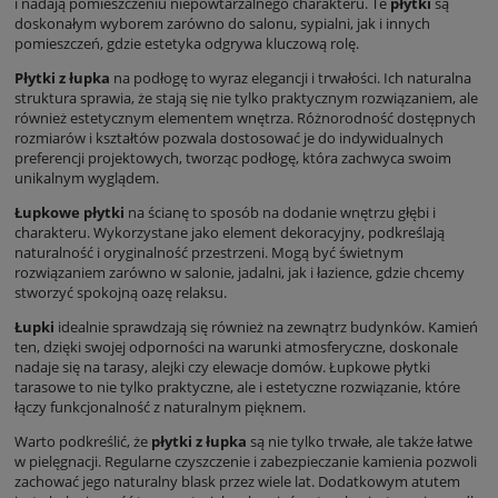
i nadają pomieszczeniu niepowtarzalnego charakteru. Te
płytki
są
doskonałym wyborem zarówno do salonu, sypialni, jak i innych
pomieszczeń, gdzie estetyka odgrywa kluczową rolę.
Płytki z łupka
na podłogę to wyraz elegancji i trwałości. Ich naturalna
struktura sprawia, że stają się nie tylko praktycznym rozwiązaniem, ale
również estetycznym elementem wnętrza. Różnorodność dostępnych
rozmiarów i kształtów pozwala dostosować je do indywidualnych
preferencji projektowych, tworząc podłogę, która zachwyca swoim
unikalnym wyglądem.
Łupkowe płytki
na ścianę to sposób na dodanie wnętrzu głębi i
charakteru. Wykorzystane jako element dekoracyjny, podkreślają
naturalność i oryginalność przestrzeni. Mogą być świetnym
rozwiązaniem zarówno w salonie, jadalni, jak i łazience, gdzie chcemy
stworzyć spokojną oazę relaksu.
Łupki
idealnie sprawdzają się również na zewnątrz budynków. Kamień
ten, dzięki swojej odporności na warunki atmosferyczne, doskonale
nadaje się na tarasy, alejki czy elewacje domów. Łupkowe płytki
tarasowe to nie tylko praktyczne, ale i estetyczne rozwiązanie, które
łączy funkcjonalność z naturalnym pięknem.
Warto podkreślić, że
płytki z łupka
są nie tylko trwałe, ale także łatwe
w pielęgnacji. Regularne czyszczenie i zabezpieczanie kamienia pozwoli
zachować jego naturalny blask przez wiele lat. Dodatkowym atutem