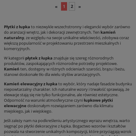
1
2
«
»
Płytki z łupka
to niezwykle wszechstronny i elegancki wybór zarówno
do aranżacji wnętrz, jak i dekoracji zewnętrznych. Ten
kamień
naturalny
, ze względu na swoje unikalne właściwości, zdobywa coraz
większą popularność w projektowaniu przestrzeni mieszkalnych i
komercyjnych.
W kategorii
płytek z łupka
znajduje się szereg różnorodnych
produktów, zaspokajających różnorodne potrzeby projektowe.
Kamień
ten, dostępny w różnych odcieniach szarości, brązu i beżu,
stanowi doskonałe tło dla wielu stylów aranżacyjnych.
Kamień elewacyjny z łupka
to wybór, który nadaje fasadzie budynku
niepowtarzalny charakter. Ich naturalne wzory i trwałość sprawiają, że
elewacje stają się nie tylko funkcjonalne, ale również estetyczne.
Odporność na warunki atmosferyczne czyni
łupkowe płytki
elewacyjne
doskonałym rozwiązaniem zarówno dla klimatu
miejskiego, jak i wiejskiego.
Jeśli zależy nam na podkreśleniu artystycznego wyrazu wnętrza, warto
sięgnąć po płytki dekoracyjne z łupka. Bogactwo wzorów i kształtów
pozwala na stworzenie unikalnych kompozycji, które przyciągają wzrok