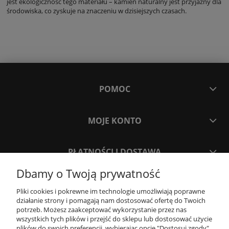
jest ekologiczność tego materiału – kamień naturalny jest przyjazny dla
środowiska, co zyskuje na znaczeniu w dzisiejszych czasach.
POMOC
MOJE KONTO
PŁATNOŚCI I DOSTAWA
Dbamy o Twoją prywatność
INFORMACJE
Pliki cookies i pokrewne im technologie umożliwiają poprawne
działanie strony i pomagają nam dostosować ofertę do Twoich
potrzeb. Możesz zaakceptować wykorzystanie przez nas
O NAS
wszystkich tych plików i przejść do sklepu lub dostosować użycie
plików do swoich preferencji, wybierając opcję "Dostosuj zgody".