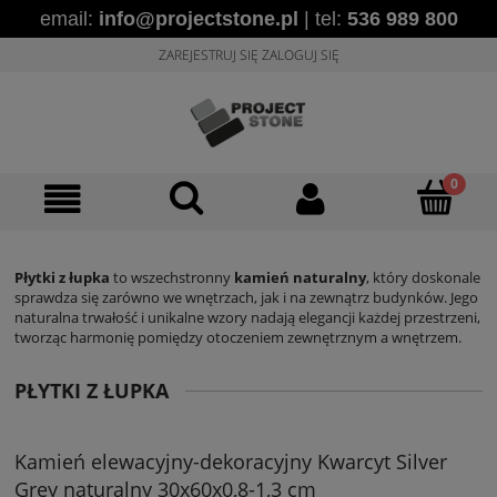
email:
info@projectstone.pl
| tel:
536 989 800
ZAREJESTRUJ SIĘ
ZALOGUJ SIĘ
Płytki z łupka
to wszechstronny
kamień naturalny
, który doskonale
sprawdza się zarówno we wnętrzach, jak i na zewnątrz budynków. Jego
naturalna trwałość i unikalne wzory nadają elegancji każdej przestrzeni,
tworząc harmonię pomiędzy otoczeniem zewnętrznym a wnętrzem.
PŁYTKI Z ŁUPKA
Kamień elewacyjny-dekoracyjny Kwarcyt Silver
Grey naturalny 30x60x0,8-1,3 cm