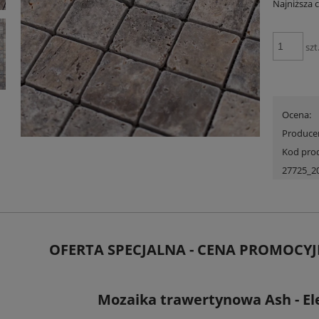
Najniższa
szt
Ocena:
Produce
Kod pro
27725_2
OFERTA SPECJALNA - CENA PROMOCYJ
Mozaika trawertynowa Ash - El