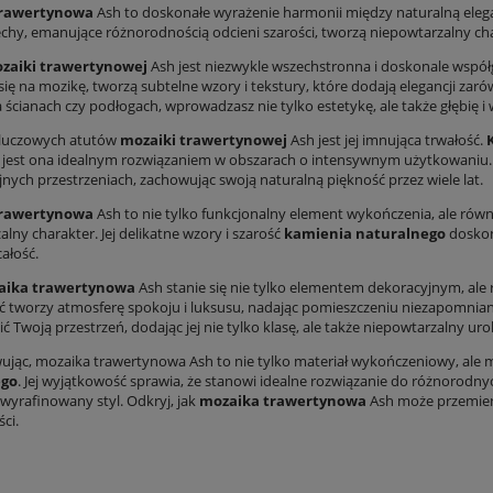
trawertynowa
Ash to doskonałe wyrażenie harmonii między naturalną eleg
echy, emanujące różnorodnością odcieni szarości, tworzą niepowtarzalny cha
zaiki trawertynowej
Ash jest niezwykle wszechstronna i doskonale wspó
 się na mozikę, tworzą subtelne wzory i tekstury, które dodają elegancji z
 ścianach czy podłogach, wprowadzasz nie tylko estetykę, ale także głębię i
kluczowych atutów
mozaiki trawertynowej
Ash jest jej imnująca trwałość.
e jest ona idealnym rozwiązaniem w obszarach o intensywnym użytkowaniu.
nych przestrzeniach, zachowując swoją naturalną piękność przez wiele lat.
trawertynowa
Ash to nie tylko funkcjonalny element wykończenia, ale równ
lny charakter. Jej delikatne wzory i szarość
kamienia naturalnego
doskona
ałość.
aika trawertynowa
Ash stanie się nie tylko elementem dekoracyjnym, ale
ć tworzy atmosferę spokoju i luksusu, nadając pomieszczeniu niezapomnia
ić Twoją przestrzeń, dodając jej nie tylko klasę, ale także niepowtarzalny uro
ąc, mozaika trawertynowa Ash to nie tylko materiał wykończeniowy, ale mani
ego
. Jej wyjątkowość sprawia, że stanowi idealne rozwiązanie do różnorodn
 wyrafinowany styl. Odkryj, jak
mozaika trawertynowa
Ash może przemieni
ci.
n poznań