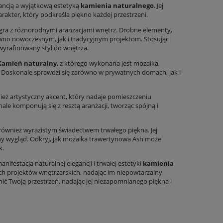
ancją a wyjątkową estetyką
kamienia naturalnego
. Jej
rakter, który podkreśla piękno każdej przestrzeni.
łgra z różnorodnymi aranżacjami wnętrz. Drobne elementy,
arówno nowoczesnym, jak i tradycyjnym projektom. Stosując
 wyrafinowany styl do wnętrza.
Kamień naturalny
, z którego wykonana jest mozaika,
 Doskonale sprawdzi się zarówno w prywatnych domach, jak i
ież artystyczny akcent, który nadaje pomieszczeniu
le komponują się z resztą aranżacji, tworząc spójną i
 również wyrazistym świadectwem trwałego piękna. Jej
ny wygląd. Odkryj, jak mozaika trawertynowa Ash może
k.
festacja naturalnej elegancji i trwałej estetyki
kamienia
ych projektów wnętrzarskich, nadając im niepowtarzalny
ć Twoją przestrzeń, nadając jej niezapomnianego piękna i