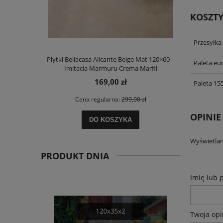
KOSZT
Przesyłka
Płytki Bellacasa Alicante Beige Mat 120×60 –
Spiek kwarc
Paleta eu
Imitacja Marmuru Crema Marfil
100×100 c
169,00 zł
Paleta 15
Cena regularna:
299,00 zł
Ce
OPINIE
DO KOSZYKA
Wyświetlan
PRODUKT DNIA
Imię lub 
Twoja opi