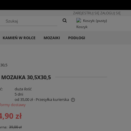
ZAREJESTRUJ SIĘ
ZALOGUJ SIĘ
Koszyk:
(pusty)
KAMIEŃ W ROLCE
MOZAIKI
PODŁOGI
30,5
MOZAIKA 30,5X30,5
ć:
duża ilość
:
5 dni
od 35,00 zł
- Przesyłka kurierska
formy dostawy
na nie zawiera ewentualnych kosztów
4,90 zł
atności
arna:
39,00 zł