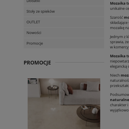
Dodatki
Mozaika 
unikalne c
Stoły ze spieków
Szarość
mo
OUTLET
składające
mozaikę na
Nowości
Jednym z 
sprawia, ż
Promocje
w komercyj
Mozaika 
niepowtarza
PROMOCJE
elegancką c
Niech
moz
naturalnoś
przekształc
Podsumowuj
naturaln
charakter i
wyjątkowoś
trawerty