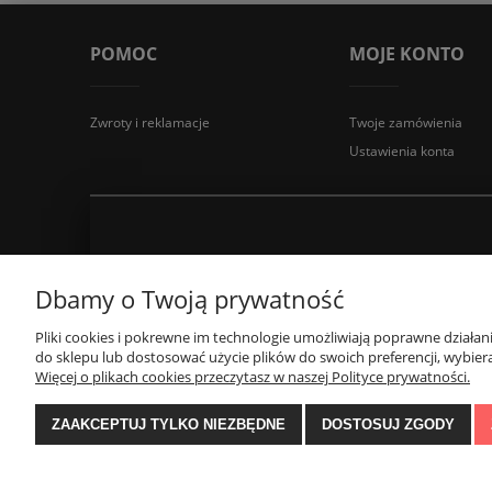
POMOC
MOJE KONTO
Zwroty i reklamacje
Twoje zamówienia
Ustawienia konta
Dbamy o Twoją prywatność
Pliki cookies i pokrewne im technologie umożliwiają poprawne działa
do sklepu lub dostosować użycie plików do swoich preferencji, wybiera
Więcej o plikach cookies przeczytasz w naszej Polityce prywatności.
ZAAKCEPTUJ TYLKO NIEZBĘDNE
DOSTOSUJ ZGODY