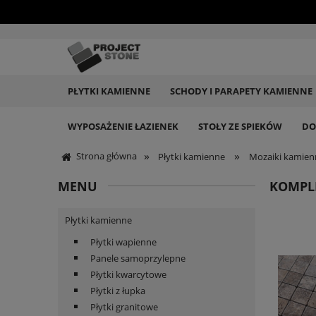
PŁYTKI KAMIENNE
SCHODY I PARAPETY KAMIENNE
WYPOSAŻENIE ŁAZIENEK
STOŁY ZE SPIEKÓW
DO
»
»
Strona główna
Płytki kamienne
Mozaiki kamien
MENU
KOMPLE
Płytki kamienne
Płytki wapienne
Panele samoprzylepne
Płytki kwarcytowe
Płytki z łupka
Płytki granitowe