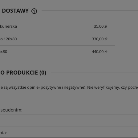
Y DOSTAWY
 kurierska
35,00 zł
CENA NIE ZAWIERA EWENTUALNYCH
KOSZTÓW PŁATNOŚCI
owy imitujący rdzę Lava Corten
Szart Spiek kwarcowy z białą żyłą Grespa
ro 120x80
330,00 zł
m 3,5 mm – rustykalna płyta
Coverlam Quirinal Gris 120x260 cm 5,6
wielkoformatowa
199,00 zł
249,00 zł
5x80
440,00 zł
na regularna:
380,00 zł
Cena regularna:
390,00 zł
 O PRODUKCIE (0)
DO KOSZYKA
DO KOSZYKA
e są wszystkie opinie (pozytywne i negatywne). Nie weryfikujemy, czy pocho
pseudonim:
nia: