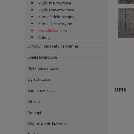
Płytki marmurowe
Płytki trawertynowe
Kamień dekoracyjny
Kamień elewacyjny
Mozaiki kamienne
Cokoły
Schody i parapety kamienne
Spieki kwarcowe
Płytki ceramiczne
Ogród i taras
OPIS
Kamień w rolce
Mozaiki
Podłogi
Wyposażenie łazienek