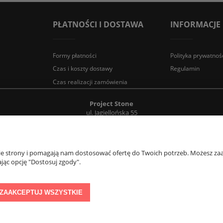
PŁATNOŚCI I DOSTAWA
INFORMACJE
Formy płatności
Polityka prywatnoś
Czas i koszty dostawy
Regulamin
Czas realizacji zamówienia
Project Stone
ul. Jagiellońska 55
83-110 Tczew
e-mail:
info@projectstone.pl
tel.
536 989 800
Obserwuj nas na social media!
nie strony i pomagają nam dostosować ofertę do Twoich potrzeb. Możesz zaa
jąc opcję "Dostosuj zgody".
© 2011 PROJECTSTONE
ZAAKCEPTUJ WSZYSTKIE
Sklep internetowy Shoper.pl