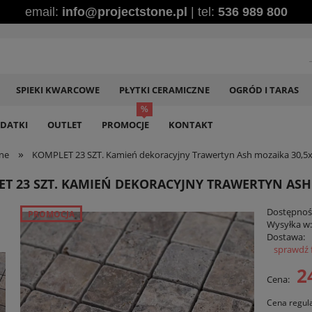
email:
info@projectstone.pl
| tel:
536 989 800
SPIEKI KWARCOWE
PŁYTKI CERAMICZNE
OGRÓD I TARAS
DATKI
OUTLET
PROMOCJE
KONTAKT
»
ne
KOMPLET 23 SZT. Kamień dekoracyjny Trawertyn Ash mozaika 30,5x
T 23 SZT. KAMIEŃ DEKORACYJNY TRAWERTYN ASH 
Dostępnoś
PROMOCJA
Wysyłka w
Dostawa:
sprawdź 
Ce
2
Cena:
pł
Cena regul