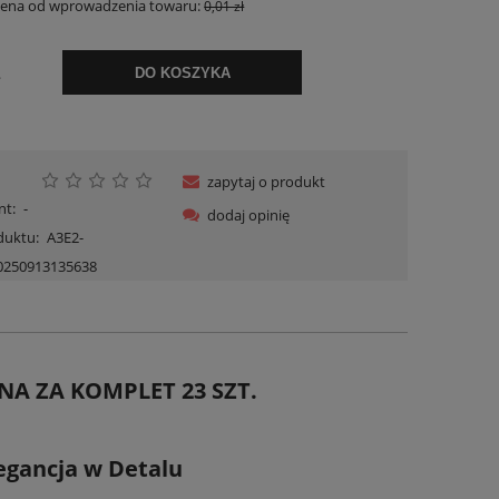
 cena od wprowadzenia towaru:
0,01 zł
.
DO KOSZYKA
zapytaj o produkt
nt:
-
dodaj opinię
duktu:
A3E2-
0250913135638
NA ZA KOMPLET 23 SZT.
egancja w Detalu