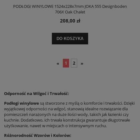
PODŁOGI WINYLOWE 1524x228x7mm JOKA 555 Designboden
706X Oak Chalet
208,00 zł
DO KOSZYKA
1
2
«
»
Odporność na Wilgoć i Trwałość:
Podłogi winylowe
są stworzone z myślą o komforcie i trwałości. Dzięki
wyjątkowej odporności na wilgoć, stanowią idealne rozwiązanie dla
pomieszczeń narażonych na duże ilości wody, takich jak łazienki czy
kuchnie. Dodatkowo, ich trwała konstrukcja gwarantuje długotrwałe
użytkowanie, nawet w miejscach o intensywnym ruchu.
Różnorodność Wzorów i Kolorów: