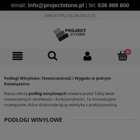
email:
info@projectstone.pl
| tel:
536 989 800
ZAREJESTRUJ SIĘ
ZALOGUJ SIĘ
Podłogi Winylowe: Nowoczesność i Wygoda w Jednym
Rozwiązaniu
Nasza oferta
podłóg winylowych
otwiera przed Tobą świat
nowoczesnych możliwości i funkcjonalności. To innowacyjne
rozwiązanie, które doskonale łączy estetykę z praktycznością.
PODŁOGI WINYLOWE