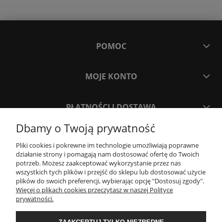
POMOC
MOJE KONTO
PŁATNOŚCI I DOSTAWA
Dbamy o Twoją prywatność
INFORMACJE
Pliki cookies i pokrewne im technologie umożliwiają poprawne
działanie strony i pomagają nam dostosować ofertę do Twoich
potrzeb. Możesz zaakceptować wykorzystanie przez nas
O NAS
wszystkich tych plików i przejść do sklepu lub dostosować użycie
plików do swoich preferencji, wybierając opcję "Dostosuj zgody".
Więcej o plikach cookies przeczytasz w naszej Polityce
Project Stone
prywatności.
ul. Jagiellońska 55
83-110 Tczew