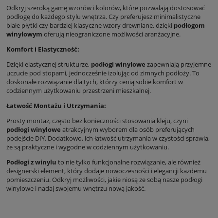
Odkryj szeroką gamę wzorów i kolorów, które pozwalają dostosować
podłogę do każdego stylu wnętrza. Czy preferujesz minimalistyczne
białe płytki czy bardziej klasyczne wzory drewniane, dzięki
podłogom
winylowym
oferują nieograniczone możliwości aranżacyjne.
Komfort i Elastyczność:
Dzięki elastycznej strukturze,
podłogi winylowe
zapewniają przyjemne
uczucie pod stopami, jednocześnie izolując od zimnych podłoży. To
doskonałe rozwiązanie dla tych, którzy cenią sobie komfort w
codziennym użytkowaniu przestrzeni mieszkalnej.
Łatwość Montażu i Utrzymania:
Prosty montaż, często bez konieczności stosowania kleju, czyni
podłogi winylowe
atrakcyjnym wyborem dla osób preferujących
podejście DIY. Dodatkowo, ich łatwość utrzymania w czystości sprawia,
że są praktyczne i wygodne w codziennym użytkowaniu.
Podłogi z winylu
to nie tylko funkcjonalne rozwiązanie, ale również
designerski element, który dodaje nowoczesności i elegancji każdemu
pomieszczeniu. Odkryj możliwości, jakie niosą ze sobą nasze podłogi
winylowe i nadaj swojemu wnętrzu nową jakość.