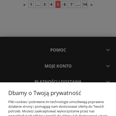
1
...
3
4
5
6
7
...
14
«
»
POMOC
MOJE KONTO
PŁATNOŚCI I DOSTAWA
Dbamy o Twoją prywatność
INFORMACJE
Pliki cookies i pokrewne im technologie umożliwiają poprawne
działanie strony i pomagają nam dostosować ofertę do Twoich
potrzeb. Możesz zaakceptować wykorzystanie przez nas
O NAS
wszystkich tych plików i przejść do sklepu lub dostosować użycie