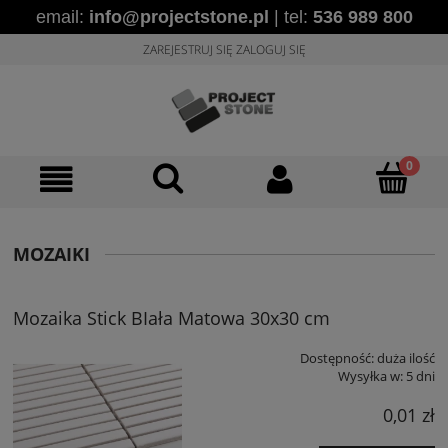
email:
info@projectstone.pl
| tel:
536 989 800
ZAREJESTRUJ SIĘ
ZALOGUJ SIĘ
MOZAIKI
Mozaika Stick BIała Matowa 30x30 cm
Dostępność:
duża ilość
Wysyłka w:
5 dni
0,01 zł