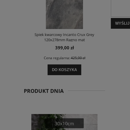
WYŚLIJ
Spiek kwarcowy Incanto Crux Grey
KOMPLET 23,0
120x278mm Ragno mat
Beige Mat 12
399,00 zł
Cena regularna:
425,00 zł
Ce
DO KOSZYKA
PRODUKT DNIA