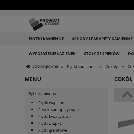
PŁYTKI KAMIENNE
SCHODY I PARAPETY KAMIENNE
WYPOSAŻENIE ŁAZIENEK
STOŁY ZE SPIEKÓW
DO
»
»
»
Strona główna
Płytki kamienne
Cokoły
Cok
MENU
COKÓŁ 
Płytki kamienne
Płytki wapienne
Panele samoprzylepne
Płytki kwarcytowe
Płytki z łupka
Płytki granitowe