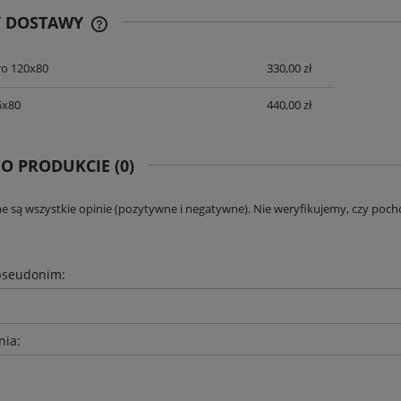
Y DOSTAWY
ro 120x80
330,00 zł
CENA NIE ZAWIERA EWENTUALNYCH
KOSZTÓW PŁATNOŚCI
5x80
440,00 zł
 O PRODUKCIE (0)
e są wszystkie opinie (pozytywne i negatywne). Nie weryfikujemy, czy pocho
pseudonim:
nia: