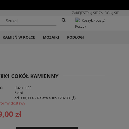
ZAREJESTRUJ SIĘ
ZALOGUJ SIĘ
Koszyk:
(pusty)
KAMIEŃ W ROLCE
MOZAIKI
PODŁOGI
X8X1 COKÓŁ KAMIENNY
ć:
duża ilość
:
5 dni
od 330,00 zł
- Paleta euro 120x80
formy dostawy
ena nie zawiera ewentualnych kosztów
9,00 zł
łatności