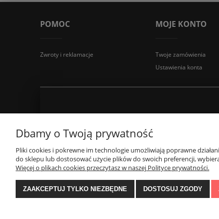
POMOC
MOJE KONTO
Zwroty i reklamacje
Twoje zamówienia
Ustawienia konta
Dbamy o Twoją prywatność
Pliki cookies i pokrewne im technologie umożliwiają poprawne działa
do sklepu lub dostosować użycie plików do swoich preferencji, wybiera
Więcej o plikach cookies przeczytasz w naszej Polityce prywatności.
ZAAKCEPTUJ TYLKO NIEZBĘDNE
DOSTOSUJ ZGODY