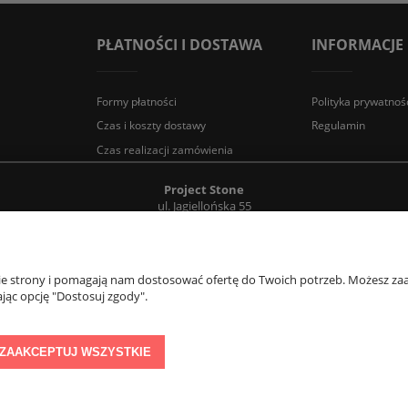
PŁATNOŚCI I DOSTAWA
INFORMACJE
Formy płatności
Polityka prywatnoś
Czas i koszty dostawy
Regulamin
Czas realizacji zamówienia
Project Stone
ul. Jagiellońska 55
83-110 Tczew
e-mail:
info@projectstone.pl
tel.
536 989 800
Obserwuj nas na social media!
nie strony i pomagają nam dostosować ofertę do Twoich potrzeb. Możesz zaa
jąc opcję "Dostosuj zgody".
© 2011 PROJECTSTONE
ZAAKCEPTUJ WSZYSTKIE
Sklep internetowy Shoper.pl