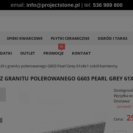
email:
info@projectstone.pl
| tel:
536 989 800
SPIEKI KWARCOWE
PŁYTKI CERAMICZNE
OGRÓD I TARAS
DATKI
OUTLET
PROMOCJE
KONTAKT
ół z granitu polerowanego G603 Pearl Grey 61x8x1 cokół kamienny
Z GRANITU POLEROWANEGO G603 PEARL GREY 61
Dostępnoś
Wysyłka w
Dostawa:
sprawdź 
C
2
Cena:
p