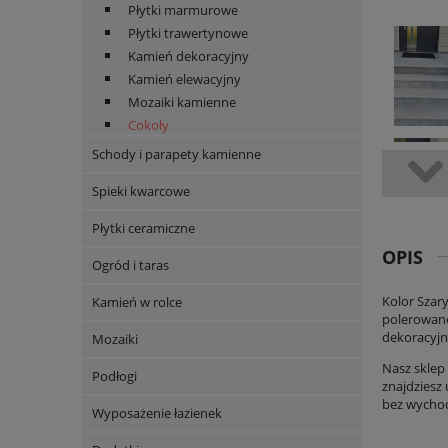
Płytki marmurowe
Płytki trawertynowe
Kamień dekoracyjny
Kamień elewacyjny
Mozaiki kamienne
Cokoły
Schody i parapety kamienne
Spieki kwarcowe
Płytki ceramiczne
OPIS
Ogród i taras
Kolor Szar
Kamień w rolce
polerowane
dekoracyjn
Mozaiki
Nasz sklep 
Podłogi
znajdziesz
bez wycho
Wyposażenie łazienek