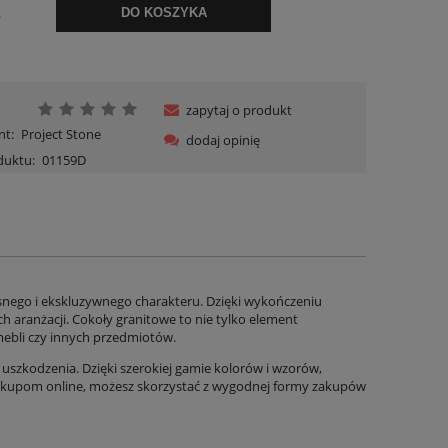
.
DO KOSZYKA
zapytaj o produkt
nt:
Project Stone
dodaj opinię
duktu:
01159D
snego i ekskluzywnego charakteru. Dzięki wykończeniu
h aranżacji. Cokoły granitowe to nie tylko element
 mebli czy innych przedmiotów.
 uszkodzenia. Dzięki szerokiej gamie kolorów i wzorów,
zakupom online, możesz skorzystać z wygodnej formy zakupów